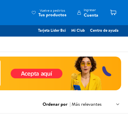
Ingresar
Vuelve a pedirlos
Tus productos
Cuenta
Tarjeta Lider Bci
Mi Club
Centro de ayuda
Ordenar por
|
Más relevantes