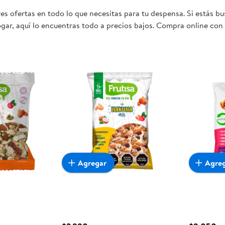
s ofertas en todo lo que necesitas para tu despensa. Si estás bu
gar, aquí lo encuentras todo a precios bajos. Compra online con 
mente conveniente para ti y tu familia.
Agregar
Agre