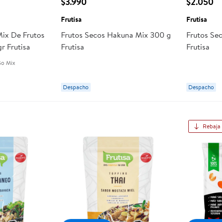
$3.990
$2.050
Frutisa
Frutisa
Mix De Frutos
Frutos Secos Hakuna Mix 300 g
Frutos Se
r Frutisa
Frutisa
Frutisa
o Mix
Despacho
Despacho
Rebaja