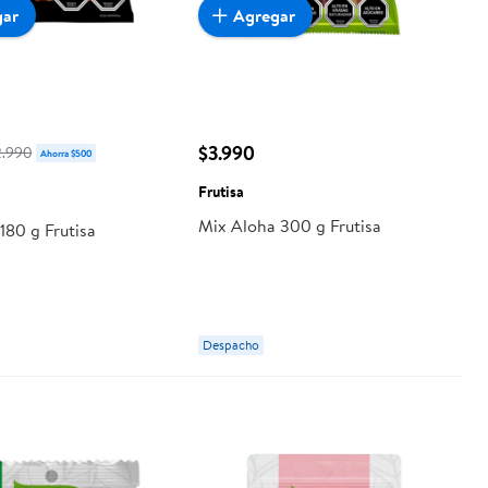
gar
Agregar
$3.990
2.990
Ahorra $500
Frutisa
Mix Aloha 300 g Frutisa
180 g Frutisa
Despacho