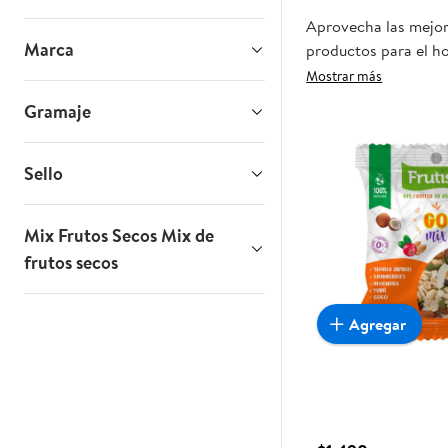
Aprovecha las mejore
Marca
productos para el ho
oportunidad sea real
Mostrar más
Gramaje
Sello
Mix Frutos Secos Mix de
frutos secos
Agregar