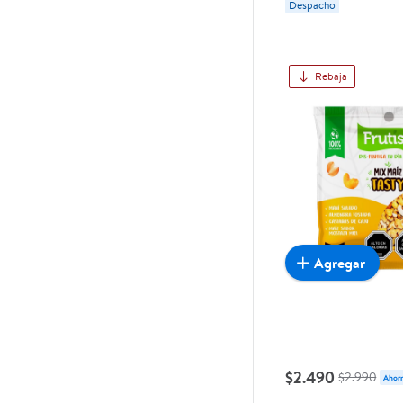
Despacho
Rebaja
Agregar
$2.490
$2.990
Ahorr