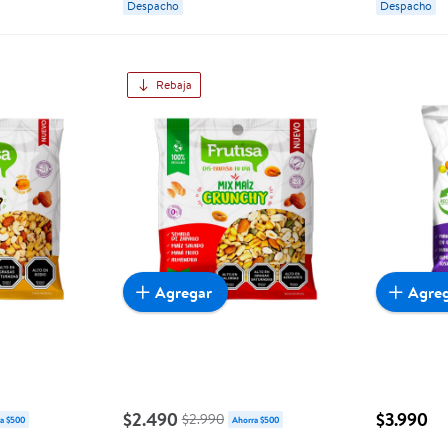
Despacho
Despacho
Rebaja
Agregar
Agre
$2.490
$3.990
$2.990
a $500
Ahorra $500