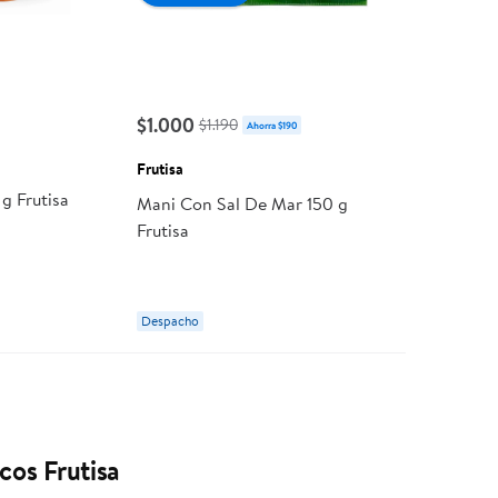
$1.000
$1.190
Ahorra $190
Frutisa
g Frutisa
Mani Con Sal De Mar 150 g
Frutisa
Despacho
cos Frutisa