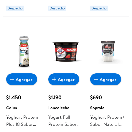
155 gr Soprole
Despacho
Despacho
Despacho
Agregar
Agregar
Agregar
$1.450
$1.190
$690
Colun
Loncoleche
Soprole
Yoghurt Protein
Yogurt Full
Yoghurt Protein+
Plus 18 Sabor
Protein Sabor
Sabor Natural
Chirimoya
Frutilla 150 g
155 g Soprole