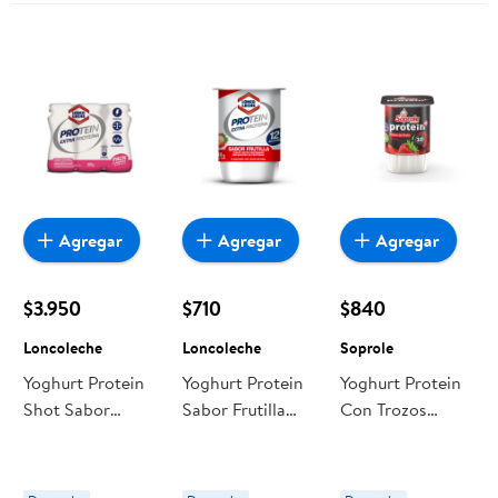
Agregar
Agregar
Agregar
$3.950
$710
$840
Loncoleche
Loncoleche
Soprole
Yoghurt Protein
Yoghurt Protein
Yoghurt Protein
Shot Sabor
Sabor Frutilla
Con Trozos
Berries (6 Un)
Pote 140 g
Sabor Frutilla
Pack 6 Un
Loncoleche
Pote 155 g
Loncoleche
Soprole