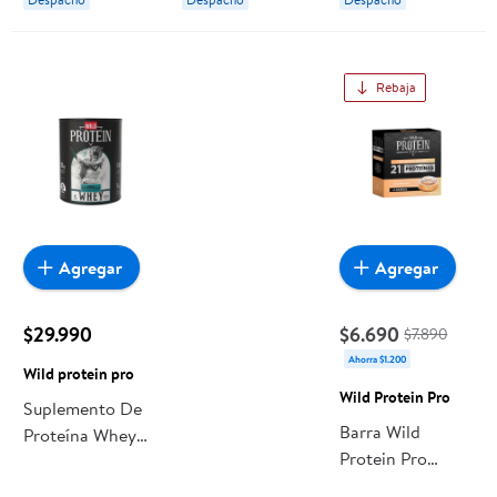
Rebaja
Agregar
Agregar
$29.990
$6.690
$7.890
Ahorra $1.200
Wild protein pro
Wild Protein Pro
Suplemento De
Barra Wild
Proteína Whey
Protein Pro
Cookies &
Cinnamon Roll 4
Cream Tarro 653