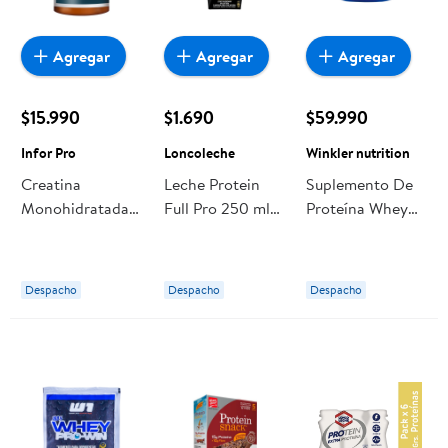
Agregar
Agregar
Agregar
$15.990
$1.690
$59.990
Infor Pro
Loncoleche
Winkler nutrition
Creatina
Leche Protein
Suplemento De
Monohidratadas
Full Pro 250 ml
Proteína Whey
Gomitas 60 Un
Loncoleche
Pro Win Choco
Infor Pro
Suizo 1 kg
Winkler nutrition
Despacho
Despacho
Despacho