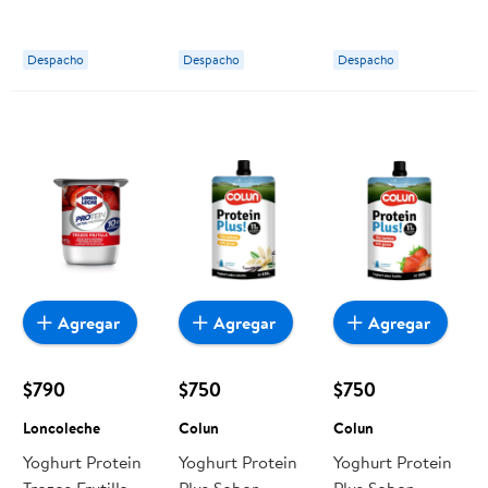
Botella 190 g
Loncoleche
Colun
Despacho
Despacho
Despacho
Agregar
Agregar
Agregar
$790
$750
$750
Loncoleche
Colun
Colun
Yoghurt Protein
Yoghurt Protein
Yoghurt Protein
Trozos Frutilla
Plus Sabor
Plus Sabor