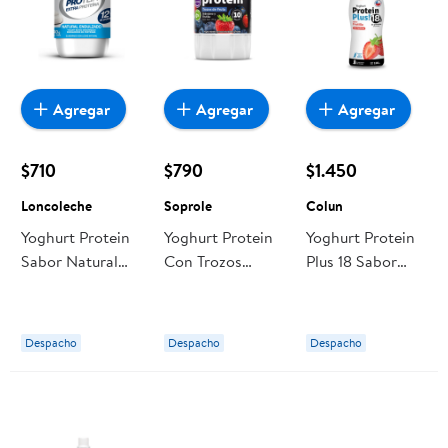
Agregar
Agregar
Agregar
$710
$790
$1.450
Loncoleche
Soprole
Colun
Yoghurt Protein
Yoghurt Protein
Yoghurt Protein
Sabor Natural
Con Trozos
Plus 18 Sabor
Endulzado Pote
Sabor Arándano
Frutilla Botella
140 g
Y Frutilla Pote
190 g Colun
Loncoleche
155 g Soprole
Despacho
Despacho
Despacho