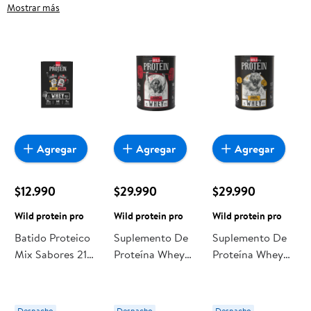
Protein Pro, frutas frescas, carnes, pan o productos para el
Mostrar más
hogar, aquí lo encuentras todo a precios bajos. Compra
online con despacho a domicilio o retiro en tienda, y haz que
esta oportunidad sea realmente conveniente para ti y tu
familia.
Agregar
Agregar
Agregar
$12.990
$29.990
$29.990
Wild protein pro
Wild protein pro
Wild protein pro
Batido Proteico
Suplemento De
Suplemento De
Mix Sabores 218
Proteína Whey
Proteína Whey
g Wild protein
Chocolate Tarro
Vainilla Tarro
pro
653 g Wild
653 g Wild
protein pro
protein pro
Despacho
Despacho
Despacho