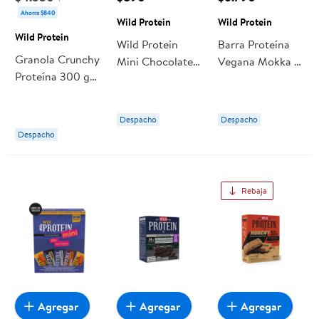
Ahorra $840
Wild Protein
Wild Protein
Wild Protein
Wild Protein
Barra Proteína
Granola Crunchy
Mini Chocolate
Vegana Mokka 5
Proteína 300 g
Maní
Un 225 g Wild
Wild Protein
Protein
Despacho
Despacho
Despacho
Rebaja
Agregar
Agregar
Agregar