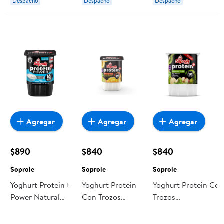
Despacho
Despacho
Despacho
Agregar
Agregar
Agregar
$890
$840
$840
Soprole
Soprole
Soprole
Yoghurt Protein+
Yoghurt Protein
Yoghurt Protein Co
Power Natural
Con Trozos
Trozos
155 g Soprole
Sabor Mango
Kiwi,plátano,manza
Maracuyá Pote
Pote 155 g Soprole