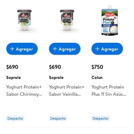
Agregar
Agregar
Agregar
$690
$690
$750
Soprole
Soprole
Colun
Yoghurt Protein+
Yoghurt Protein+
Yoghurt Protein
Sabor Chirimoya
Sabor Vainilla
Plus 11 Sin Azúcar
155 gr Soprole
155 gr Soprole
Natural 150 g
Colun
Despacho
Despacho
Despacho