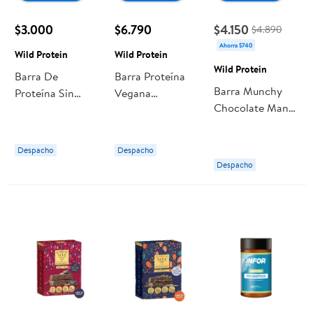
$3.000
$6.790
$4.150
$4.890
Ahorra $740
Wild Protein
Wild Protein
Wild Protein
Barra De
Barra Proteína
Barra Munchy
Proteína Sin
Vegana
Chocolate Maní
Azúcar Pack 5
Chocolate Bitter
4 Un 120 g Wild
Un 150 g Wild
5 Un 225 g Wild
Protein
Protein
Protein
Despacho
Despacho
Despacho