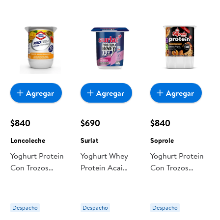
Agregar
Agregar
Agregar
$840
$690
$840
Loncoleche
Surlat
Soprole
Yoghurt Protein
Yoghurt Whey
Yoghurt Protein
Con Trozos
Protein Acai
Con Trozos
Sabor Mango
Frutilla 140 ml
Frutos Secos
Maracuyá Pote
Surlat
Pote 155 g
140 g
Soprole
Despacho
Despacho
Despacho
Loncoleche