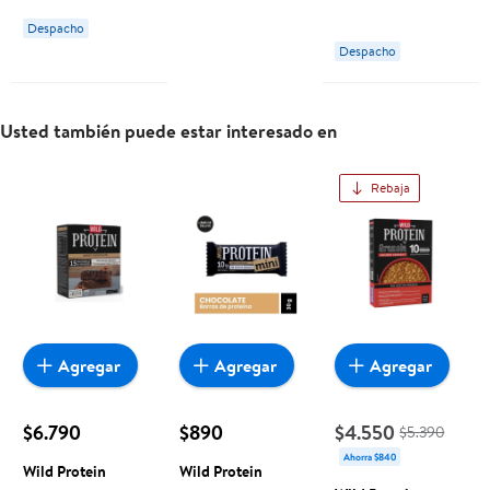
Un
g Wild protein
Despacho
pro
Despacho
Usted también puede estar interesado en
Rebaja
Agregar
Agregar
Agregar
$6.790
$890
$4.550
$5.390
Ahorra $840
Wild Protein
Wild Protein