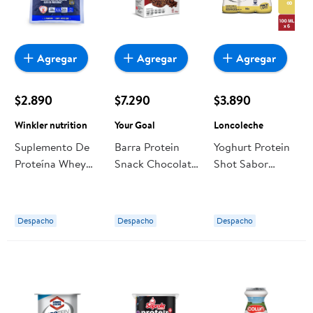
Agregar
Agregar
Agregar
$2.890
$7.290
$3.890
Winkler nutrition
Your Goal
Loncoleche
Suplemento De
Barra Protein
Yoghurt Protein
Proteína Whey
Snack Chocolate
Shot Sabor
Pro Win Sabor
& Crispis (5 Un)
Vainilla (6 Un)
Capuccino 33 g
210 g Your Goal
Pack 6 Un
Winkler nutrition
Loncoleche
Despacho
Despacho
Despacho