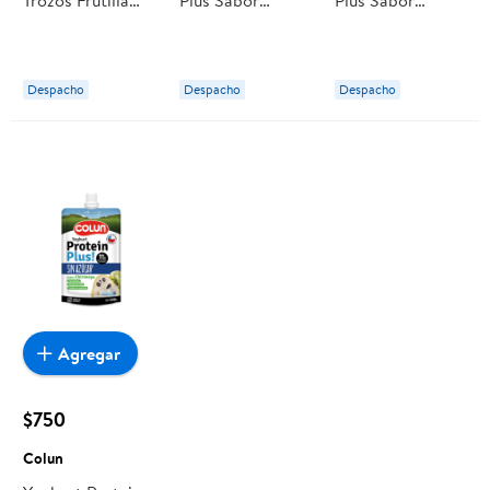
140 g
Vainilla Doypack
Frutilla Doypack
Loncoleche
150 gr Colun
150 gr Colun
Despacho
Despacho
Despacho
Agregar
$750
Colun