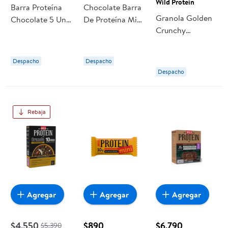
Wild Protein
Barra Proteína
Chocolate Barra
Granola Golden
Chocolate 5 Un
De Proteína Mini
Crunchy
225 g Wild
30 g Wild
Proteina 300 g
Protein
Protein
Wild Protein
Despacho
Despacho
Despacho
Rebaja
Agregar
Agregar
Agregar
$4.550
$890
$6.790
$5.390