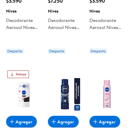
$3.590
$7.250
$3.590
Nivea
Nivea
Nivea
Desodorante
Desodorante
Desodorante
Aerosol Nivea
Aerosol Nivea
Aerosol Nivea
Deep Amazonia
Pearl & Beauty
Black And White
Hombre
Original Mujer
Invisible Mujer
Despacho
Despacho
Despacho
Rebaja
Agregar
Agregar
Agregar