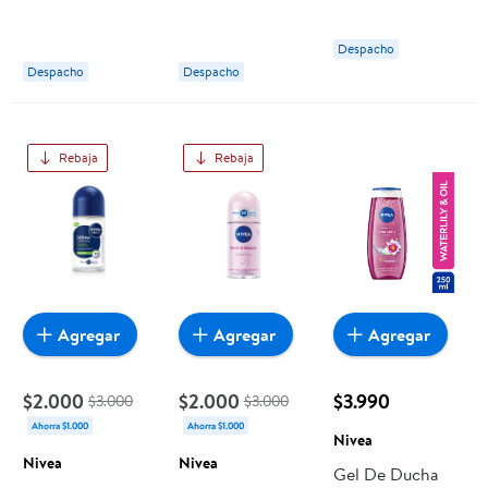
Comfort Mujer
Pearl & Beauty
Epic Night Male
Mujer
Hombre
Despacho
Despacho
Despacho
Rebaja
Rebaja
Agregar
Agregar
Agregar
$2.000
$2.000
$3.990
$3.000
$3.000
Ahorra $1.000
Ahorra $1.000
Nivea
Nivea
Nivea
Gel De Ducha