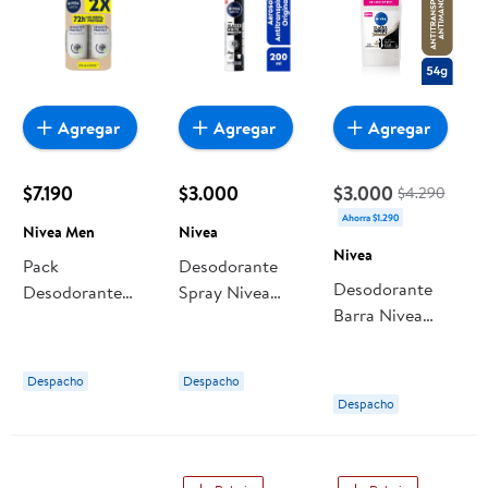
Agregar
Agregar
Agregar
$7.190
$3.000
$3.000
$4.290
Ahorra $1.290
Nivea Men
Nivea
Nivea
Pack
Desodorante
Desodorante
Desodorante
Spray Nivea
Barra Nivea
Spray Nivea Men
Black&white
Stress Protect
Derma Control
Original
Mujer
Sensitive
Masculino Xl
Despacho
Despacho
Hombre
Despacho