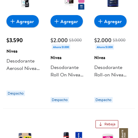
Agregar
Agregar
Agregar
$3.590
$2.000
$2.000
$3.000
$3.000
Ahorra $1.000
Ahorra $1.000
Nivea
Nivea
Nivea
Desodorante
Desodorante
Desodorante
Aerosol Nivea
Roll On Nivea
Roll-on Nivea
Invisible For
Invisible Black
Men Deep Black
Black & White
&white Clear
Wood Hombre
Fresh Hombre
Despacho
Mujer
Despacho
Despacho
Rebaja