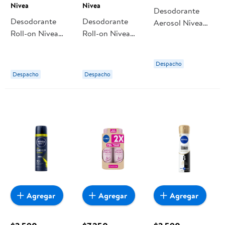
Nivea
Nivea
Desodorante
Desodorante
Desodorante
Aerosol Nivea
Roll-on Nivea
Roll-on Nivea
Black & White
Mujer Invisible
Black & White
Power Hombre
For Black &
Gold Mujer
Despacho
White Clear
Despacho
Despacho
Frasco Mujer
Agregar
Agregar
Agregar