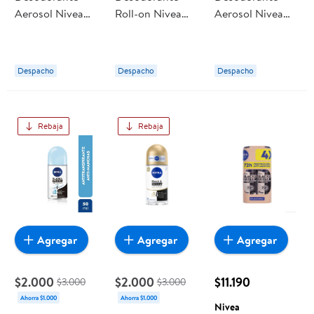
Aerosol Nivea
Roll-on Nivea
Aerosol Nivea
Invisible Black
Dermo Control
Black & White
And White Mujer
Clinical Mujer
Clear Mujer
Despacho
Despacho
Despacho
Rebaja
Rebaja
Agregar
Agregar
Agregar
$2.000
$2.000
$11.190
$3.000
$3.000
Ahorra $1.000
Ahorra $1.000
Nivea