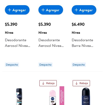
Agregar
Agregar
Agregar
$5.390
$5.390
$6.490
Nivea
Nivea
Nivea
Desodorante
Desodorante
Desodorante
Aerosol Nivea
Aerosol Nivea
Barra Nivea
Derma Protect
Derma Protect
Dermo Control
Clinical Hombre
Clinical Mujer
Clinical Mujer
Despacho
Despacho
Despacho
Rebaja
Rebaja