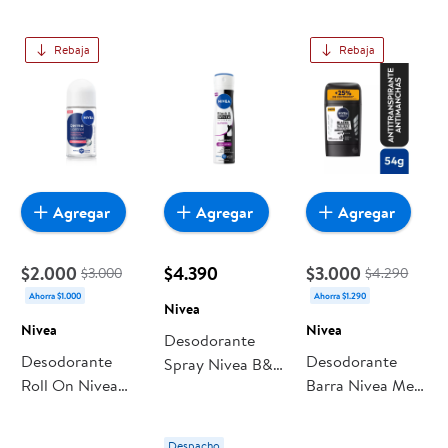
Rebaja
Rebaja
Agregar
Agregar
Agregar
$2.000
$4.390
$3.000
$3.000
$4.290
Ahorra $1.000
Ahorra $1.290
Nivea
Nivea
Nivea
Desodorante
Desodorante
Desodorante
Spray Nivea B&w
Roll On Nivea
Barra Nivea Men
Antimanchas
On Derma
Protect & Care
Authentic
Control Tono
Hombre
Female Mujer
Despacho