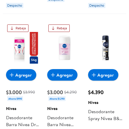
Natural Mujer
Despacho
Despacho
Rebaja
Rebaja
Agregar
Agregar
Agregar
$3.000
$3.000
$4.390
$3.990
$4.290
Ahorra $990
Ahorra $1.290
Nivea
Nivea
Nivea
Desodorante
Desodorante
Desodorante
Spray Nivea B&w
Barra Nivea Dry
Barra Nivea
Antimanchas