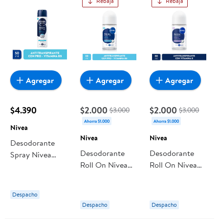
Rebaja
Rebaja
Agregar
Agregar
Agregar
$4.390
$2.000
$2.000
$3.000
$3.000
Ahorra $1.000
Ahorra $1.000
Nivea
Nivea
Nivea
Desodorante
Desodorante
Desodorante
Spray Nivea
Roll On Nivea
Roll On Nivea
Derma Control
Derma Control
On Derma
Defend Men
Defend Mujer
Control Restore
Hombre
Despacho
Mujer
Despacho
Despacho