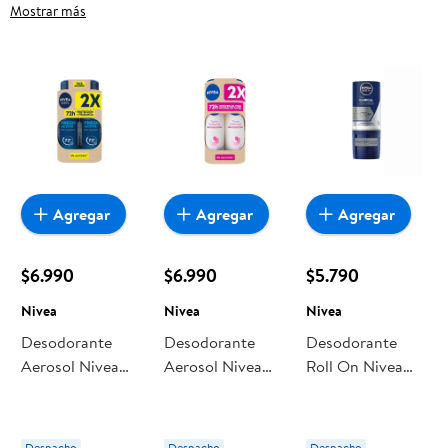
Cuidado e Higiene Corporal, frutas frescas, carnes, pan o
Mostrar más
productos para el hogar, aquí lo encuentras todo a precios
bajos. Compra online con despacho a domicilio o retiro en
tienda, y haz que esta oportunidad sea realmente
conveniente para ti y tu familia.
Agregar
Agregar
Agregar
$6.990
$6.990
$5.790
Nivea
Nivea
Nivea
Desodorante
Desodorante
Desodorante
Aerosol Nivea
Aerosol Nivea
Roll On Nivea
Fresh Hombre
Aclarante Mujer
Clinical
Masculino
Despacho
Despacho
Despacho