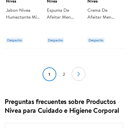
Nivea
Nivea
Nivea
Jabon Nivea
Espuma De
Crema De
Humectante Milk
Afeitar Men
Afeitar Men
3 Un
Protect & Care
Protect & Care
200 ml Nivea
100 ml Nivea
Despacho
Despacho
Despacho
1
2
Preguntas frecuentes sobre Productos
Nivea para Cuidado e Higiene Corporal