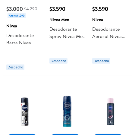
$3.000
$3.590
$3.590
$4.290
Ahorra $1.290
Nivea Men
Nivea
Nivea
Desodorante
Desodorante
Desodorante
Spray Nivea Men
Aerosol Nivea
Barra Nivea
Protect & Care
Pearl & Beauty
Double Effect
Hombre
Mujer
Mujer
Despacho
Despacho
Despacho