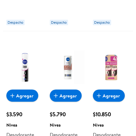
Fresh Ocean
Clinical Dermo
Aclarado Natural
Hombre
Control Hombre
Classic Touch
Mujer
Despacho
Despacho
Despacho
Agregar
Agregar
Agregar
$3.590
$5.790
$10.850
Nivea
Nivea
Nivea
Desodorante
Desodorante
Desodorante