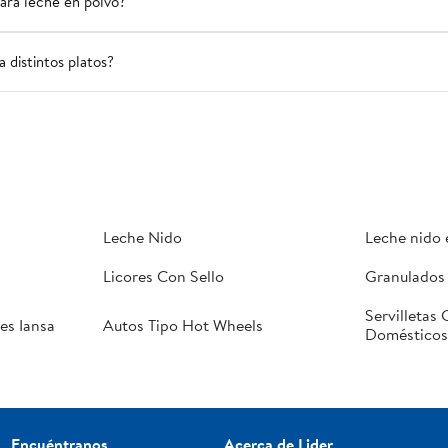
ara leche en polvo?
 distintos platos?
Leche Nido
Leche nido 
Licores Con Sello
Granulados
Servilletas
es Iansa
Autos Tipo Hot Wheels
Domésticos
Encuéntranos
Acerca de Lider