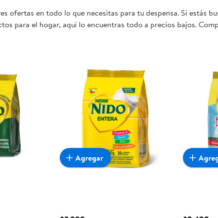
es ofertas en todo lo que necesitas para tu despensa. Si estás 
tos para el hogar, aquí lo encuentras todo a precios bajos. Comp
 sea realmente conveniente para ti y tu familia.
Agregar
Agre