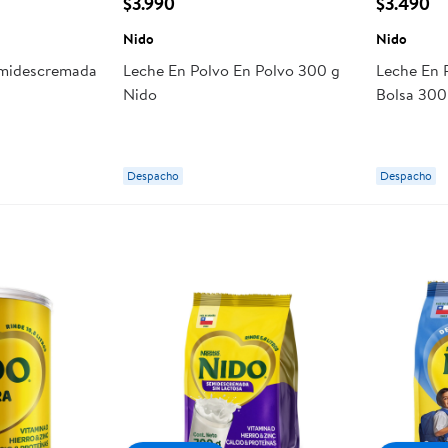
$3.990
$3.490
Nido
Nido
emidescremada
Leche En Polvo En Polvo 300 g
Leche En 
Nido
Bolsa 300
Despacho
Despacho