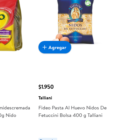
Agregar
$1.950
Talliani
emidescremada
Fideo Pasta Al Huevo Nidos De
00g Nido
Fetuccini Bolsa 400 g Talliani