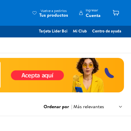
Ingresar
Vuelve a pedirlos
Tus productos
Cuenta
Tarjeta Lider Bci
Mi Club
Centro de ayuda
Ordenar por
|
Más relevantes