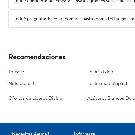
¿Qué considerar al comparar envases grandes versus bolsas p
¿Qué preguntas hacer al comprar pastas como fettuccini para
Recomendaciones
Tomate
Leches Nido
Nido etapa 1
Leche nido etapa 3
Ofertas de Licores Diablo
Azúcares Blancos Dulc
¿Necesitas Ayuda?
Infórmate