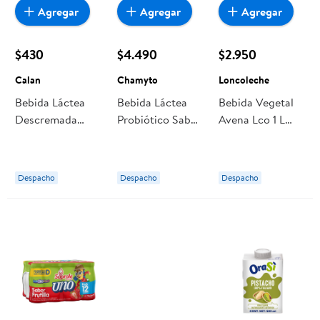
Agregar
Agregar
Agregar
$430
$4.490
$2.950
Calan
Chamyto
Loncoleche
Bebida Láctea
Bebida Láctea
Bebida Vegetal
Descremada
Probiótico Sabor
Avena Lco 1 L
Probiotico Sabor
Manzana
Loncoleche
Damasco 108 ml
Multipack
Calan
Botella 80ml
Despacho
Despacho
Despacho
Chamyto