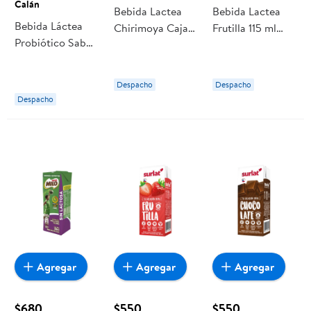
Calán
Bebida Lactea
Bebida Lactea
Bebida Láctea
Chirimoya Caja
Frutilla 115 ml
Probiótico Sabor
200 ml Yogu
Yogu yogu
Frutilla Pack
Yogu
Botella 6
Despacho
Despacho
Botellas 90 cc
Despacho
c/u Calán
Agregar
Agregar
Agregar
$680
$550
$550