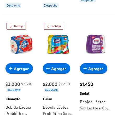
Soprole
Multifruta Caja 6
Chamyto
Despacho
Despacho
Un Soprole Uno
Rebaja
Rebaja
Agregar
Agregar
Agregar
$2.000
$2.000
$1.450
$2.590
$2.450
Ahorra $590
Ahorra $450
Surlat
Chamyto
Calán
Bebida Láctea
Bebida Láctea
Bebida Láctea
Sin Lactosa Con
Probiótico
Probiótico Sabor
Probióticos