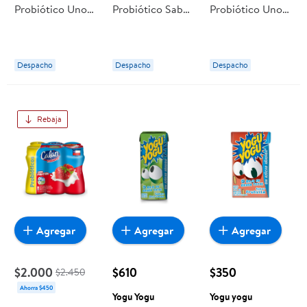
Probiótico Uno
Probiótico Sabor
Probiótico Uno
Sabor Frutilla
Frutilla
Multifruta Pack
Pack 12 Caja 80
Multipack
12 Botella 80 ml
ml Soprole
Botella 80ml
c/u Soprole
Despacho
Despacho
Despacho
Chamyto
Rebaja
Agregar
Agregar
Agregar
$2.000
$610
$350
$2.450
Ahorra $450
Yogu Yogu
Yogu yogu