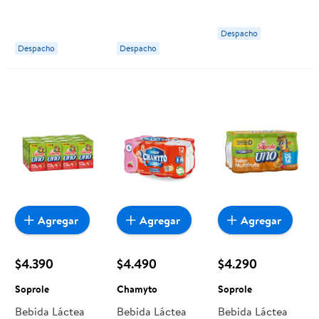
Original
Multifruta Pack
Sabor Frutilla
Multipack
Botella 6
320 g Surlat
Despacho
Botella 6 Un x
Botellas 90 cc
Despacho
Despacho
80 ml Chamyto
c/u Calán
Agregar
Agregar
Agregar
$4.390
$4.490
$4.290
Soprole
Chamyto
Soprole
Bebida Láctea
Bebida Láctea
Bebida Láctea