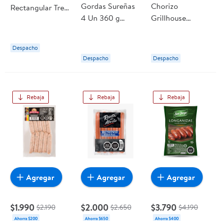
Gordas Sureñas
Chorizo
Rectangular Tres
4 Un 360 g
Grillhouse
Carnes Pack 1 Un
Schwencke
Ahumado 8 Un
1,08 kg
400 g Receta del
Marketside
Despacho
Abuelo
Despacho
Despacho
Rebaja
Rebaja
Rebaja
Agregar
Agregar
Agregar
$1.990
$2.000
$3.790
$2.190
$2.650
$4.190
Ahorra $200
Ahorra $650
Ahorra $400