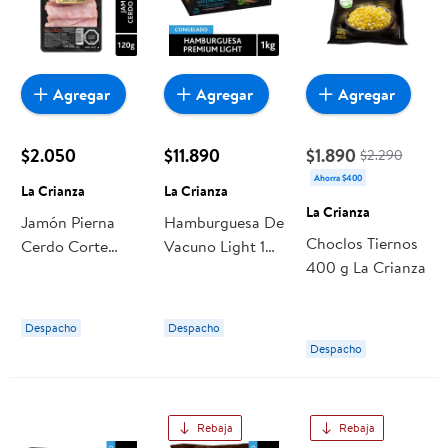
Agregar
Agregar
Agregar
$2.050
$11.890
$1.890
$2.290
Ahorra $400
La Crianza
La Crianza
La Crianza
Jamón Pierna
Hamburguesa De
Choclos Tiernos
Cerdo Corte
Vacuno Light 10
400 g La Crianza
Pluma 120 g La
Un de 100 g c/u
Crianza
La Crianza
Despacho
Despacho
Despacho
Rebaja
Rebaja