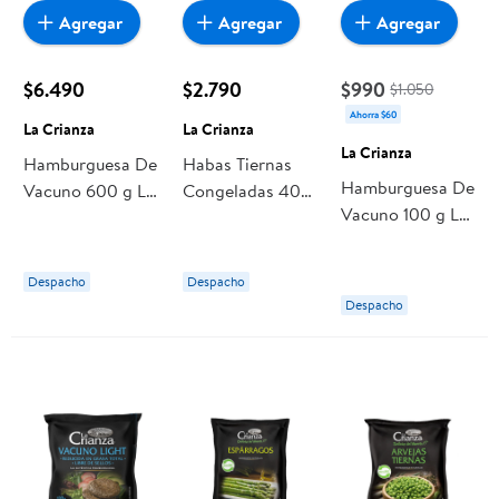
Agregar
Agregar
Agregar
$6.490
$2.790
$990
$1.050
Ahorra $60
La Crianza
La Crianza
La Crianza
Hamburguesa De
Habas Tiernas
Hamburguesa De
Vacuno 600 g La
Congeladas 400
Vacuno 100 g La
Crianza
g La Crianza
Crianza
Despacho
Despacho
Despacho