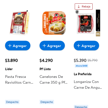
Rebaja
Agregar
Agregar
Agregar
$3.890
$4.290
$5.390
$5.790
Ahorra $400
Lider
Pf Listo
La Preferida
Pasta Fresca
Canelones De
Longaniza Con
Raviolitos Carne
Carne 350 g Pf
Carne De Angus
500 g Lider
Listo
Bolsa 4 Un 500
g La Preferida
Despacho
Despacho
Despacho