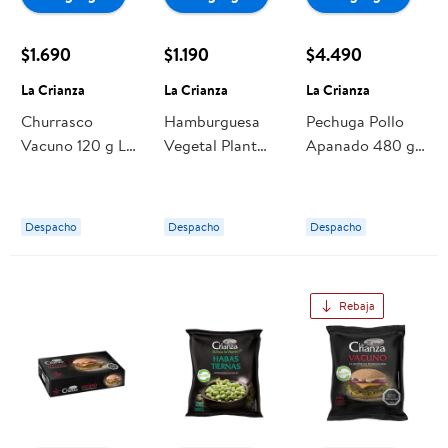
$1.690
$1.190
$4.490
La Crianza
La Crianza
La Crianza
Churrasco
Hamburguesa
Pechuga Pollo
Vacuno 120 g La
Vegetal Plant
Apanado 480 g
Crianza
Based 100 gr La
La Crianza
Crianza
Despacho
Despacho
Despacho
Rebaja