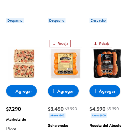
Un 350 g Lider
Trujillo
Trujillo
Despacho
Despacho
Despacho
Rebaja
Rebaja
Agregar
Agregar
Agregar
$7.290
$3.450
$4.590
$3.990
$5.390
Ahorra $540
Ahorra $800
Marketside
Schwencke
Receta del Abuelo
Pizza