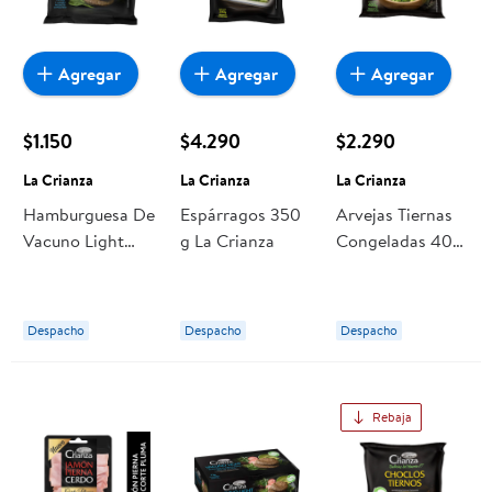
Agregar
Agregar
Agregar
$1.150
$4.290
$2.290
La Crianza
La Crianza
La Crianza
Hamburguesa De
Espárragos 350
Arvejas Tiernas
Vacuno Light
g La Crianza
Congeladas 400
Premium 100 g
g La Crianza
La Crianza
Despacho
Despacho
Despacho
Rebaja