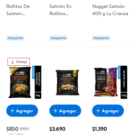
Rollitos De
Salmón En
Nugget Salmón
Salmón
Rollitos
400 g La Crianza
Empanizado 400
Empanizado 200
g La Crianza
g La Crianza
Despacho
Despacho
Despacho
Rebaja
Agregar
Agregar
Agregar
$850
$3.690
$1.390
$950