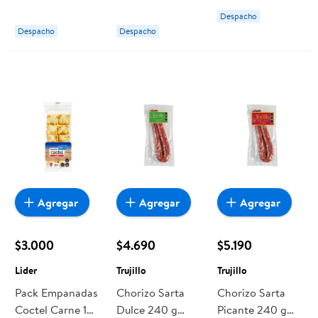
Bolsa 8 Un 500
Del Abuelo
Despacho
g La Preferida
Despacho
Despacho
Agregar
Agregar
Agregar
$3.000
$4.690
$5.190
Lider
Trujillo
Trujillo
Pack Empanadas
Chorizo Sarta
Chorizo Sarta
Coctel Carne 10
Dulce 240 g
Picante 240 g