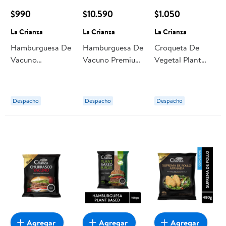
$990
$10.590
$1.050
La Crianza
La Crianza
La Crianza
Hamburguesa De
Hamburguesa De
Croqueta De
Vacuno
Vacuno Premium
Vegetal Plant
Extratasty 100 g
10 Un de 100 g
Based Sabor
La Crianza
c/u La Crianza
Pollo 100 g La
Crianza
Despacho
Despacho
Despacho
Agregar
Agregar
Agregar