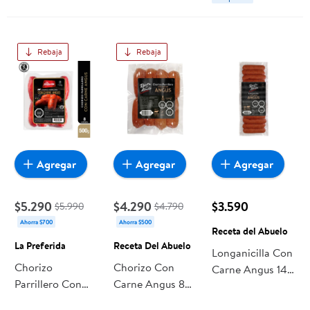
Rebaja
Rebaja
Agregar
Agregar
Agregar
$5.290
$4.290
$3.590
$5.990
$4.790
Ahorra $700
Ahorra $500
Receta del Abuelo
La Preferida
Receta Del Abuelo
Longanicilla Con
Chorizo
Chorizo Con
Carne Angus 14
Parrillero Con
Carne Angus 8
Un 280 g Receta
Carne De Angus
Un 400 g Receta
del Abuelo