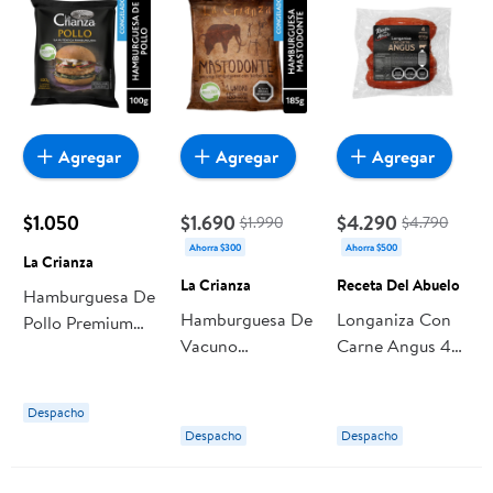
Agregar
Agregar
Agregar
$1.050
$1.690
$4.290
$1.990
$4.790
Ahorra $300
Ahorra $500
La Crianza
La Crianza
Receta Del Abuelo
Hamburguesa De
Hamburguesa De
Longaniza Con
Pollo Premium
Vacuno
Carne Angus 4
Bolsa 100 g La
Mastodonte 185
Un 400 g Receta
Crianza
g La Crianza
Del Abuelo
Despacho
Despacho
Despacho