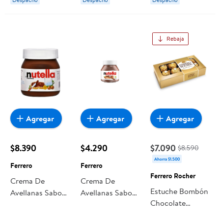
Rebaja
Agregar
Agregar
Agregar
$8.390
$4.290
$7.090
$8.590
Ahorra $1.500
Ferrero
Ferrero
Ferrero Rocher
Crema De
Crema De
Estuche Bombón
Avellanas Sabor
Avellanas Sabor
Chocolate
Chocolate
Chocolate
Ferrero Rocher
Nutella Frasco
Nutella 140 g