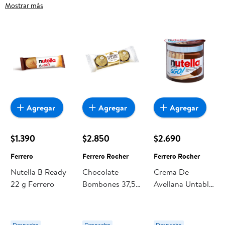
frutas frescas, carnes, pan o productos para el hogar, aquí lo
Mostrar más
encuentras todo a precios bajos. Compra online con
despacho a domicilio o retiro en tienda, y haz que esta
oportunidad sea realmente conveniente para ti y tu familia.
Agregar
Agregar
Agregar
$1.390
$2.850
$2.690
Ferrero
Ferrero Rocher
Ferrero Rocher
Nutella B Ready
Chocolate
Crema De
22 g Ferrero
Bombones 37,5
Avellana Untable
gr Ferrero
Nutella & Go 52
Rocher
g Ferrero Rocher
Despacho
Despacho
Despacho