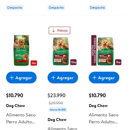
Bolsa 3 Kg Dog
Carne Y Pollo
Dog Chow
Despacho
Despacho
Despacho
Chow
Bolsa. 12 kg Dog
Chow
Rebaja
Agregar
Agregar
Agregar
$10.790
$23.990
$10.790
$29.990
Dog Chow
Dog Chow
Ahorra $6.000
Alimento Seco
Alimento Seco
Dog Chow
Perro Adulto
Perro Adulto
Raza
Alimento Seco
Multi Proteina