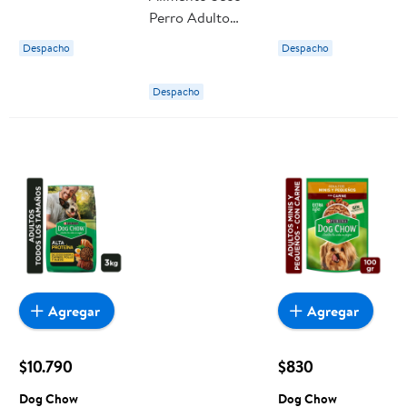
Mediana/grande
Perro Adulto
Carne Bolsa 3 kg
Carne Y Pollo
Multi Proteina
Dog Chow
Despacho
Despacho
Bolsa 3 Kg Dog
Carne Bolsa 12
Chow
kg Dog Chow
Despacho
Agregar
Agregar
$10.790
$830
Dog Chow
Dog Chow