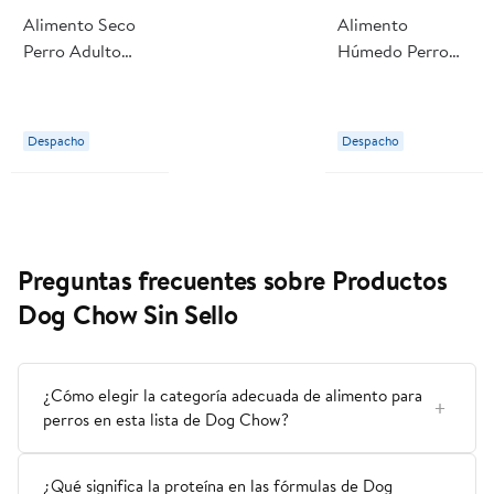
Alimento Seco
Alimento
Perro Adulto
Húmedo Perro
Alta Proteina
Adulto Raza
Carne Bolsa 3 kg
Pequeña Sabor
Dog Chow
Carne Pouch 100
Despacho
Despacho
g Dog Chow
Preguntas frecuentes sobre Productos
Dog Chow Sin Sello
¿Cómo elegir la categoría adecuada de alimento para
perros en esta lista de Dog Chow?
¿Qué significa la proteína en las fórmulas de Dog