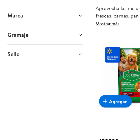
Aprovecha las mejor
Marca
frescas, carnes, pan
tienda, y haz que es
Mostrar más
Gramaje
Sello
Agregar