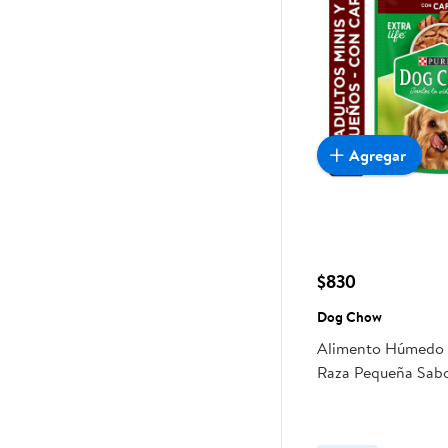
Agregar
$830
Dog Chow
Alimento Húmedo 
Raza Pequeña Sab
Pouch 100 g Dog 