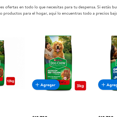
es ofertas en todo lo que necesitas para tu despensa. Si estás
 o productos para el hogar, aquí lo encuentras todo a precios ba
ta oportunidad sea realmente conveniente para ti y tu familia.
Agregar
Agre