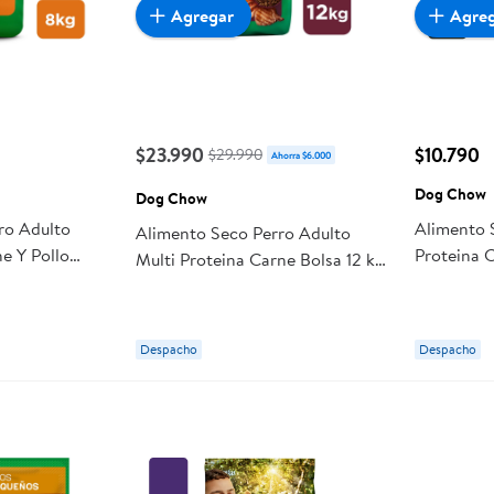
Agregar
Agre
$23.990
$10.790
$29.990
Ahorra $6.000
Dog Chow
Dog Chow
ro Adulto
Alimento 
Alimento Seco Perro Adulto
e Y Pollo
Proteina 
Multi Proteina Carne Bolsa 12 kg
how
Chow
Dog Chow
Despacho
Despacho