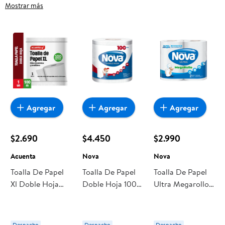
Papeles Domésticos, frutas frescas, carnes, pan o productos
Mostrar más
para el hogar, aquí lo encuentras todo a precios bajos.
Compra online con despacho a domicilio o retiro en tienda, y
haz que esta oportunidad sea realmente conveniente para ti y
tu familia.
Agregar
Agregar
Agregar
$2.690
$4.450
$2.990
Acuenta
Nova
Nova
Toalla De Papel
Toalla De Papel
Toalla De Papel
Xl Doble Hoja
Doble Hoja 100
Ultra Megarollo
100 M 1 Un
M Gigante Bolsa
Doble Hoja 26 M
Acuenta
1 Un Nova
2 Un Nova
Despacho
Despacho
Despacho