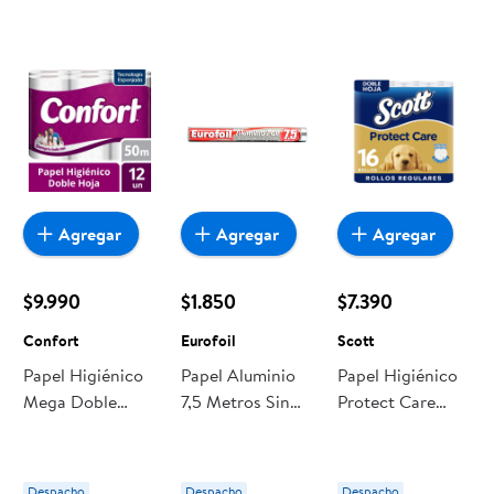
Agregar
Agregar
Agregar
$9.990
$1.850
$7.390
Confort
Eurofoil
Scott
Papel Higiénico
Papel Aluminio
Papel Higiénico
Mega Doble
7,5 Metros Sin
Protect Care
Hoja 50 M. 12 Un
Corte 7,5 Metros
Doble Hoja 22
Confort
Eurofoil
Metros 16 Un
Scott
Despacho
Despacho
Despacho