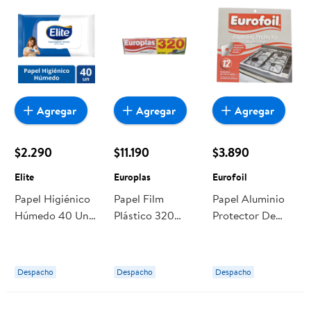
Agregar
Agregar
Agregar
$2.290
$11.190
$3.890
Elite
Europlas
Eurofoil
Papel Higiénico
Papel Film
Papel Aluminio
Húmedo 40 Un
Plástico 320
Protector De
40 Un Elite
Metros Corte
Cocina 29x30
Sierra 1 Un
Cm Sin Corte 12
Europlas
Un Eurofoil
Despacho
Despacho
Despacho