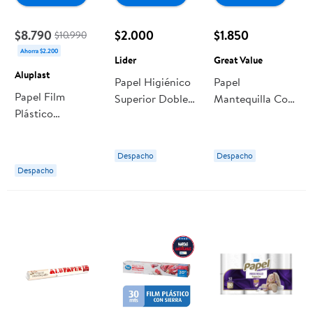
$8.790
$2.000
$1.850
$10.990
Ahorra $2.200
Lider
Great Value
Aluplast
Papel Higiénico
Papel
Papel Film
Superior Doble
Mantequilla Con
Plástico
Hoja 25 M 4 Un
Sierra De Corte
Adherente 300
Lider
10 Metros 1 Un
Metros Corte
Great Value
Despacho
Despacho
Sierra 300
Despacho
Metros Aluplast