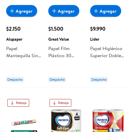
Agregar
Agregar
Agregar
$2.150
$1.500
$9.990
Alupaper
Great Value
Lider
Papel
Papel Film
Papel Higiénico
Mantequilla Sin
Plástico 30
Superior Doble
Sierra De Corte
Metros Corte
Hoja 50 M 12 Un
7,5 Metros 1 Un
Sierra 1 Un Great
Lider
Alupaper
Value
Despacho
Despacho
Despacho
Rebaja
Rebaja