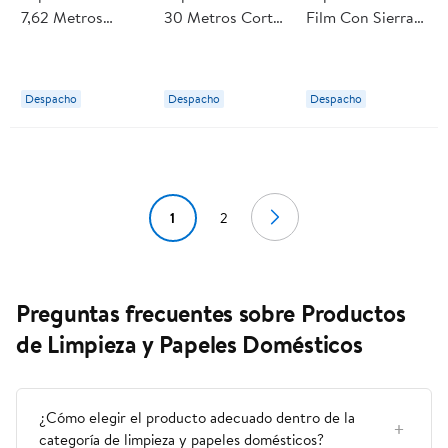
7,62 Metros
30 Metros Corte
Film Con Sierra
Corte Sierra 1 Un
Sierra 1 Un Great
De Corte Stretch
Great Value
Value
70 Metros 1 Un
Aluplast
Despacho
Despacho
Despacho
1
2
Preguntas frecuentes sobre Productos
de Limpieza y Papeles Domésticos
¿Cómo elegir el producto adecuado dentro de la
categoría de limpieza y papeles domésticos?