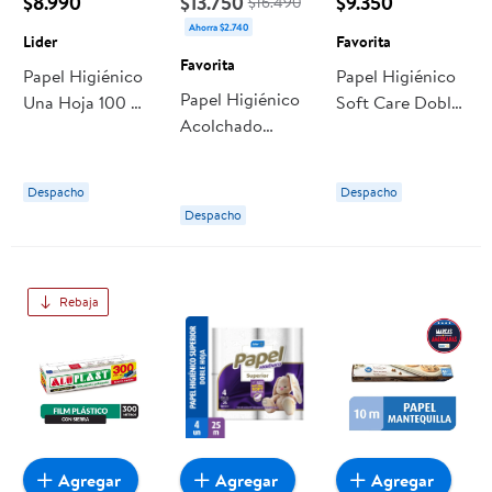
$8.990
$13.750
$9.350
$16.490
Ahorra $2.740
Lider
Favorita
Favorita
Papel Higiénico
Papel Higiénico
Papel Higiénico
Una Hoja 100 M
Soft Care Doble
Acolchado
8 Un Lider
Hoja 50 Metros
Doble Hoja 22
12 Un Favorita
M. 40 Un
Despacho
Despacho
Favorita
Despacho
Rebaja
Agregar
Agregar
Agregar