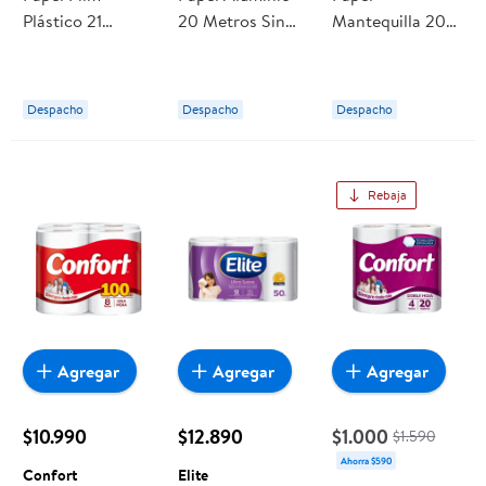
Plástico 21
20 Metros Sin
Mantequilla 20
Metros Sin Corte
Corte 20 Metros
Metros Sin Corte
1 Un Europlas
Eurofoil
20 mts Europlas
Despacho
Despacho
Despacho
Rebaja
Agregar
Agregar
Agregar
$10.990
$12.890
$1.000
$1.590
Ahorra $590
Confort
Elite