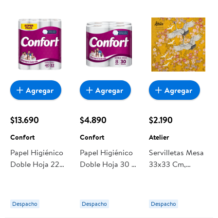
Agregar
Agregar
Agregar
$13.690
$4.890
$2.190
Confort
Confort
Atelier
Papel Higiénico
Papel Higiénico
Servilletas Mesa
Doble Hoja 22
Doble Hoja 30 M
33x33 Cm,
Metros. 40 Un
8 Un Confort
Producto Surtido
Confort
20 Un Atelier
Despacho
Despacho
Despacho