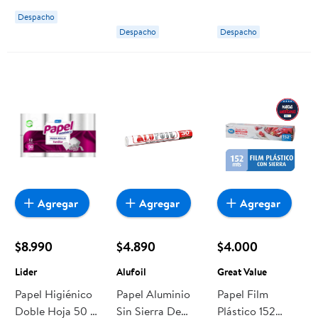
40 Un Confort
7,5 Metros
Despacho
Alufoil
Despacho
Despacho
Agregar
Agregar
Agregar
$8.990
$4.890
$4.000
Lider
Alufoil
Great Value
Papel Higiénico
Papel Aluminio
Papel Film
Doble Hoja 50 M
Sin Sierra De
Plástico 152