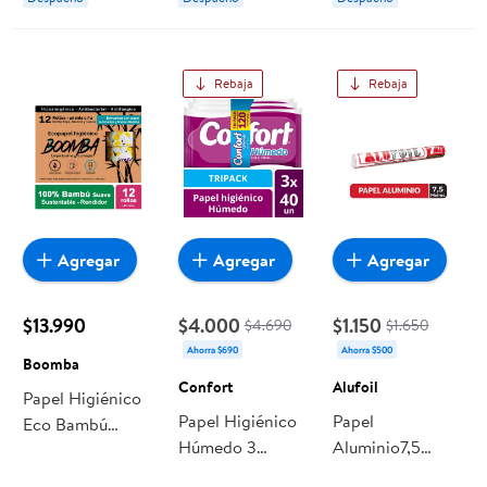
Rebaja
Rebaja
Agregar
Agregar
Agregar
$13.990
$4.000
$1.150
$4.690
$1.650
Ahorra $690
Ahorra $500
Boomba
Confort
Alufoil
Papel Higiénico
Papel Higiénico
Papel
Eco Bambú
Húmedo 3
Aluminio7,5
Doble Hoja 40
Paquetes 40 Un
Metros Sin Corte
M 12 Un Boomba