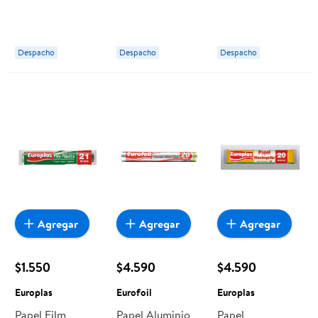
Abolengo
Hoja 14 M 3 Un
Duramax Azul 50
Nova
Hojas 1 rollo
Scott
Despacho
Despacho
Despacho
Agregar
Agregar
Agregar
$1.550
$4.590
$4.590
Europlas
Eurofoil
Europlas
Papel Film
Papel Aluminio
Papel