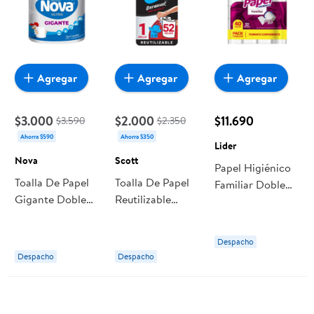
Agregar
Agregar
Agregar
$3.000
$2.000
$11.690
$3.590
$2.350
Ahorra $590
Ahorra $350
Lider
Nova
Scott
Papel Higiénico
Toalla De Papel
Toalla De Papel
Familiar Doble
Gigante Doble
Reutilizable
Hoja 22 M 40
Hoja 70 M 1 Un
Duramax 52
Un Lider
Nova
Hojas 1 rollo
Despacho
Scott
Despacho
Despacho