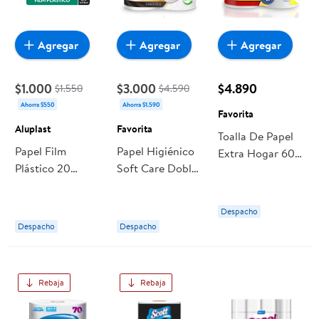
Agregar
Agregar
Agregar
$1.000
$3.000
$4.890
$1.550
$4.590
Ahorra $550
Ahorra $1.590
Favorita
Aluplast
Favorita
Toalla De Papel
Papel Film
Papel Higiénico
Extra Hogar 60
Plástico 20
Soft Care Doble
Metros 2 Un
Metros Sin Corte
Hoja 50 M 4 Un
Favorita
1 Un Aluplast
Favorita
Despacho
Despacho
Despacho
Rebaja
Rebaja