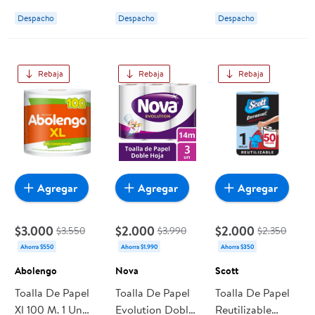
Despacho
Despacho
Despacho
Rebaja
Rebaja
Rebaja
Agregar
Agregar
Agregar
$3.000
$2.000
$2.000
$3.550
$3.990
$2.350
Ahorra $550
Ahorra $1.990
Ahorra $350
Abolengo
Nova
Scott
Toalla De Papel
Toalla De Papel
Toalla De Papel
Xl 100 M. 1 Un
Evolution Doble
Reutilizable