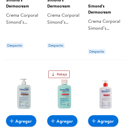
Dermocream
Dermocream
Simond’s
Dermocream
Crema Corporal
Crema Corporal
Crema Corporal
Simond’s
Simond’s
Simond’s
Dermocream
Dermocream
Dermocream
Dermocream
Dermocream
Dermocream
Q10 Protein
Urea 10%
Despacho
Despacho
Diabetic Skin
Reafirmante
Hidratacion Piel
Despacho
Reparacion
Todo Tipo De
Extra Seca
Profunda Urea
Piel
10%
Rebaja
Agregar
Agregar
Agregar