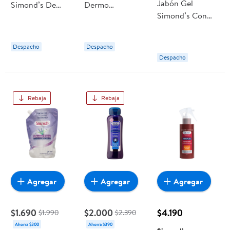
Jabón Gel
Simond’s De
Dermo
Simond’s Con
Glicerina
Almendras
Glicerina Avena
Chocolate
Chocolate
Doypack
Almendra
Doypack
Despacho
Despacho
Botella
Despacho
Rebaja
Rebaja
Agregar
Agregar
Agregar
$1.690
$2.000
$4.190
$1.990
$2.390
Ahorra $300
Ahorra $390