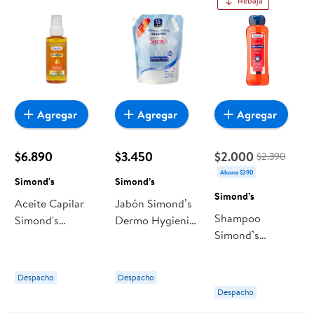
Rebaja
Agregar
Agregar
Agregar
$6.890
$3.450
$2.000
$2.390
Ahorra $390
Simond's
Simond’s
Simond’s
Aceite Capilar
Jabón Simond’s
Shampoo
Simond's
Dermo Hygienic
Simond’s
Complex
Glicerina
Antioxidante
Doypack
Keratina
Despacho
Despacho
Vitamina-e
Despacho