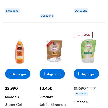
Dermoprotector
Doypack
De Coco
Despacho
Despacho
Despacho
Rebaja
Agregar
Agregar
Agregar
$2.990
$3.450
$1.690
$1.990
Ahorra $300
Simond’s
Simond’s
Simond’s
Jabón Gel
Jabón Simond’s