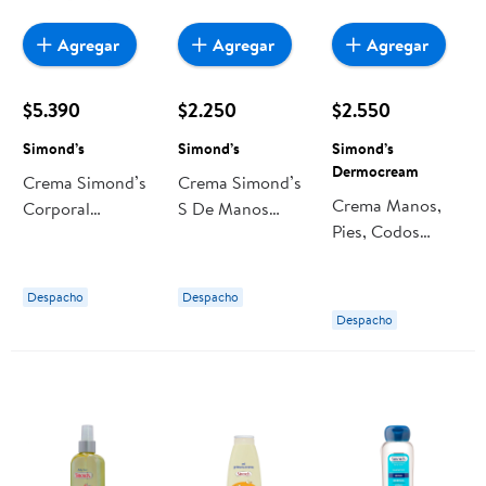
Agregar
Agregar
Agregar
$5.390
$2.250
$2.550
Simond’s
Simond’s
Simond’s
Dermocream
Crema Simond’s
Crema Simond’s
Crema Manos,
Corporal
S De Manos
Pies, Codos
Hidratación Urea
Urea
Simond’s
10%
Dermocream
Dermocream
Despacho
Despacho
Dermocream
Despacho
Diabetic Skin
Reparacion
Profunda Urea
10%