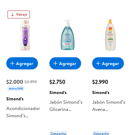
Rebaja
Agregar
Agregar
Agregar
$2.000
$2.750
$2.990
$2.390
Ahorra $390
Simond’s
Simond’s
Simond’s
Jabón Simond’s
Jabón Simond’s
Acondicionador
Glicerina
Avena
Simond’s
Hygienic
Hipoalergénico
Restauración
Antibacterial
Hialurónico
Despacho
Despacho