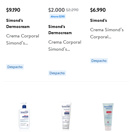
$9.190
$2.000
$6.990
$2.290
Ahorra $290
Simond’s
Simond’s
Dermocream
Simond’s
Crema Simond’s
Dermocream
Crema Corporal
Corporal
Crema Corporal
Simond’s
Hialurónico Y
Simond’s
Dermocream
Ceramida
Dermocream
Diabetic Skin
Despacho
Diabetic Skin
Reparacion
Despacho
Reparacion
Profunda Urea
Despacho
Profunda Urea
10%
10%