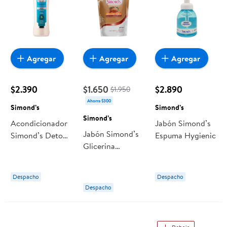
Agregar
Agregar
Agregar
$2.390
$1.650
$2.890
$1.950
Ahorra $300
Simond’s
Simond’s
Simond’s
Acondicionador
Jabón Simond’s
Jabón Simond’s
Simond’s Detox
Espuma Hygienic
Glicerina
Moringa
Chocolate
Almendras
Despacho
Despacho
Despacho