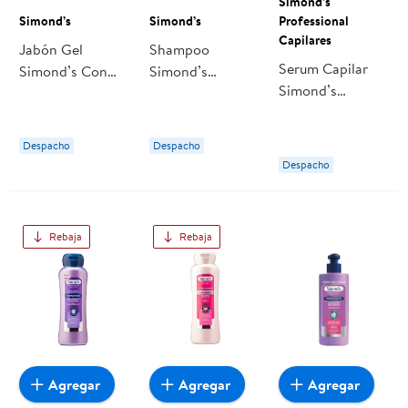
Simond’s
Simond’s
Simond’s
Professional
Capilares
Jabón Gel
Shampoo
Serum Capilar
Simond’s Con
Simond’s
Simond’s
Glicerina
Matizador
Professional
Cremoso
Centaurea
Capilares
Doypack
Despacho
Despacho
Keraplex
Despacho
Rebaja
Rebaja
Agregar
Agregar
Agregar