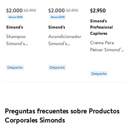
$2.000
$2.000
$2.950
$2.390
$2.390
Ahorra $390
Ahorra $390
Simond’s
Simond’s
Simond’s
Professional
Capilares
Shampoo
Acondicionador
Crema Para
Simond’s
Simond’s
Peinar Simond’s
Restauración
Antioxidante
Professional
Hialurónico
Keratina
Capilares
Colágeno
Vitamina-e
Despacho
Despacho
Colágeno
Despacho
Hialuronico
Preguntas frecuentes sobre Productos
Corporales Simonds