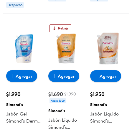
Colágeno+b76
Despacho
Rebaja
Agregar
Agregar
Agregar
$1.990
$1.690
$1.950
$1.990
Ahorra $300
Simond’s
Simond’s
Simond’s
Jabón Gel
Jabón Líquido
Jabón Líquido
Simond’s Dermo
Simond’s
Simond’s
Care Hygienic
Afrecho Y Leche