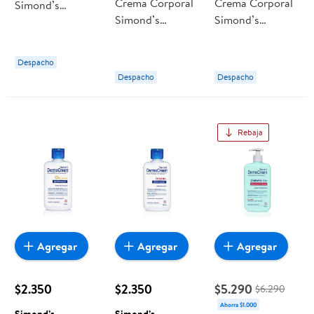
Crema Corporal
Crema Corporal
Simond’s
Simond’s
Simond’s
Dermocream
Dermocream
Dermocream
Dermocream Piel
Dermocream
Q10 Protein
Atópica
Despacho
Anti-estrías
Reafirmante
Humectante
Despacho
Despacho
Regenadora
Todo Tipo De
Piel
Rebaja
Agregar
Agregar
Agregar
$2.350
$2.350
$5.290
$6.290
Ahorra $1.000
Simond’s
Simond’s