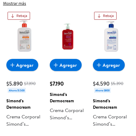
Simonds, frutas frescas, carnes, pan o productos para el
Mostrar más
hogar, aquí lo encuentras todo a precios bajos. Compra
Rebaja
Rebaja
online con despacho a domicilio o retiro en tienda, y haz que
esta oportunidad sea realmente conveniente para ti y tu
familia.
Agregar
Agregar
Agregar
$5.890
$7.190
$4.590
$7.390
$5.390
Ahorra $1.500
Ahorra $800
Simond’s
Simond’s
Dermocream
Simond’s
Dermocream
Dermocream
Crema Corporal
Crema Corporal
Crema Corporal
Simond’s
Simond’s
Simond’s
Dermocream
Dermocream
Dermocream Piel
Dermocream