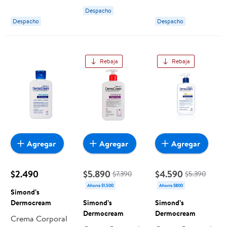
Anti-celulitis
Atópica
Maternal Care
Despacho
Reductora
Humectante
Embarazo
Despacho
Despacho
Rebaja
Rebaja
Agregar
Agregar
Agregar
$2.490
$5.890
$4.590
$7.390
$5.390
Ahorra $1.500
Ahorra $800
Simond’s
Dermocream
Simond’s
Simond’s
Dermocream
Dermocream
Crema Corporal