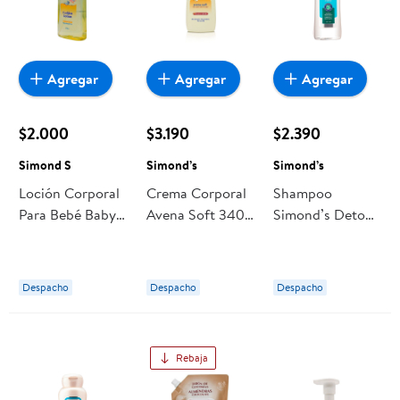
Agregar
Agregar
Agregar
$2.000
$3.190
$2.390
Simond S
Simond’s
Simond’s
Loción Corporal
Crema Corporal
Shampoo
Para Bebé Baby
Avena Soft 340
Simond’s Detox
Care Golden
ml Simond’s
Moringa
Hipoalergénico,
210 Ml 210 ml
Despacho
Despacho
Despacho
Simond S
Rebaja