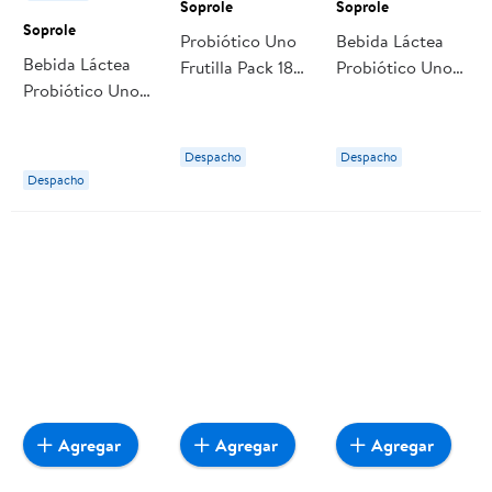
Soprole
Soprole
Soprole
Probiótico Uno
Bebida Láctea
Bebida Láctea
Frutilla Pack 18
Probiótico Uno
Probiótico Uno
Botellas 80 ml
Sabor Frutilla
Sabor Frutilla
c/u Soprole
Pack 12 Caja 80
Pack 6 Caja 6 Un
ml Soprole
Despacho
Despacho
Soprole
Despacho
Agregar
Agregar
Agregar