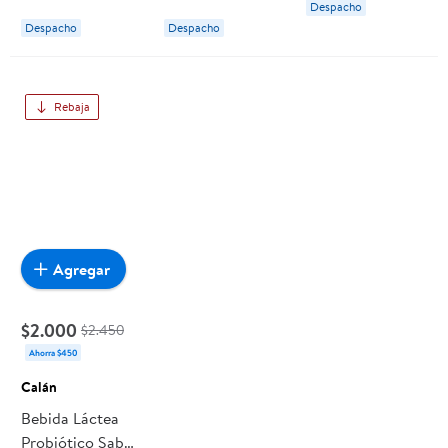
Despacho
Chamyto
Chamyto
Despacho
Despacho
Rebaja
Agregar
$2.000
$2.450
Ahorra $450
Calán
Bebida Láctea
Probiótico Sabor