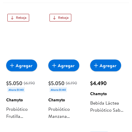
Rebaja
Rebaja
Agregar
Agregar
Agregar
$5.050
$5.050
$4.490
$6.190
$6.190
Ahorra $1.140
Ahorra $1.140
Chamyto
Chamyto
Chamyto
Bebida Láctea
Probiótico
Probiótico
Probiótico Sabor
Frutilla
Manzana
Frutilla
Multipack 18un
Multipack 18un 8
Multipack
1440 ml
ml Chamyto
Botella 80ml