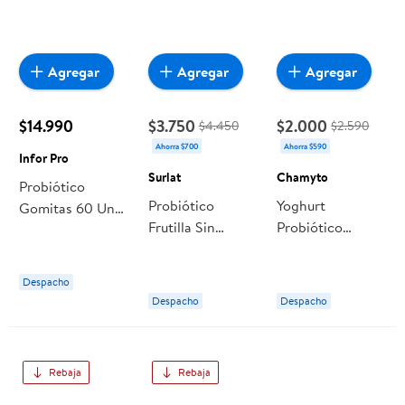
Agregar
Agregar
Agregar
$14.990
$3.750
$2.000
$4.450
$2.590
Ahorra $700
Ahorra $590
Infor Pro
Surlat
Chamyto
Probiótico
Probiótico
Yoghurt
Gomitas 60 Un
Frutilla Sin
Probiótico
Infor Pro
Lactosa Pack 12
Frutilla
Un 960 ml Surlat
Multipack 80ml
Despacho
Chamyto
Despacho
Despacho
Rebaja
Rebaja