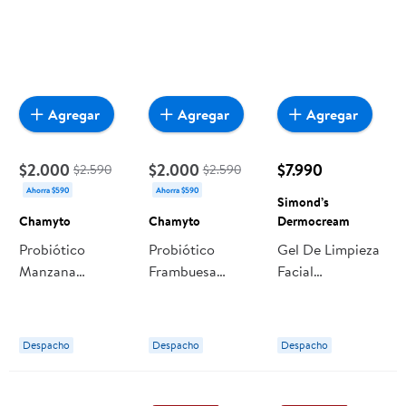
Agregar
Agregar
Agregar
$2.000
$2.000
$7.990
$2.590
$2.590
Ahorra $590
Ahorra $590
Simond’s
Chamyto
Chamyto
Dermocream
Probiótico
Probiótico
Gel De Limpieza
Manzana
Frambuesa
Facial
Multipack 80ml
Multipack 80ml
Dermocream
Chamyto
Chamyto
Hialuronico
Probiotico
Despacho
Despacho
Despacho
Dermoboost
Hydra 250 ml
Simond’s