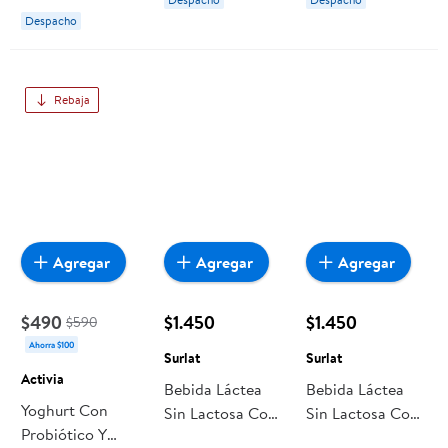
Pote 140 g
140 g Nestlé
Nestlé
Despacho
Activia
Rebaja
Agregar
Agregar
Agregar
$490
$1.450
$1.450
$590
Ahorra $100
Surlat
Surlat
Activia
Bebida Láctea
Bebida Láctea
Yoghurt Con
Sin Lactosa Con
Sin Lactosa Con
Probiótico Y
Probióticos
Probióticos