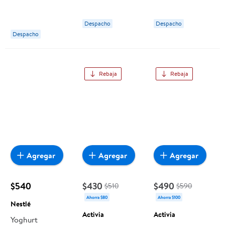
Semillas Con
Sabor Manzana.
Sabor Frutilla
Trozos Durazno
320 ml Surlat
320 g Surlat
Despacho
Despacho
Pote 140 g
Despacho
Activia
Rebaja
Rebaja
Agregar
Agregar
Agregar
$540
$430
$490
$510
$590
Ahorra $80
Ahorra $100
Nestlé
Activia
Activia
Yoghurt