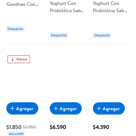
Yoghurt Con
Yoghurt Con
Goodnes Con
Probiótico Sabor
Probiótico Sabor
Probióticos
Ciruela Pote 140
Frutos Del
Sabor Vainilla
g Activia
Bosque Pote 140
Pote 140 g
Despacho
g Activia
Nestlé
Despacho
Despacho
Rebaja
Agregar
Agregar
Agregar
$1.850
$6.590
$4.390
$2.250
Ahorra $400