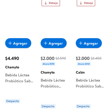
Rebaja
Rebaja
Dermocream
Agregar
Agregar
Agregar
$4.490
$2.000
$2.000
$2.590
$2.450
Ahorra $590
Ahorra $450
Chamyto
Chamyto
Calán
Bebida Láctea
Bebida Láctea
Bebida Láctea
Probiótico Sabor
Probiótico
Probiótico Sabor
Frambuesa
Original
Multifruta Pack
Multipack
Multipack
Botella 6
Botella 80ml
Despacho
Botella 6 Un x
Botellas 90 cc
Chamyto
Despacho
Despacho
80 ml Chamyto
c/u Calán