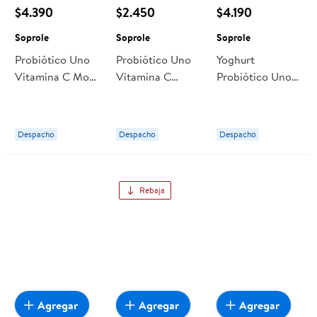
$4.390
$2.450
$4.190
Soprole
Soprole
Soprole
Probiótico Uno
Probiótico Uno
Yoghurt
Vitamina C Mora
Vitamina C
Probiótico Uno
Pack 12 Botellas
Frutilla Pack 6
Multifruta Pack
80 ml Soprole
Botellas 80 ml
12 Cajas, 80 Ml
Soprole
960 ml Soprole
Despacho
Despacho
Despacho
Rebaja
Agregar
Agregar
Agregar