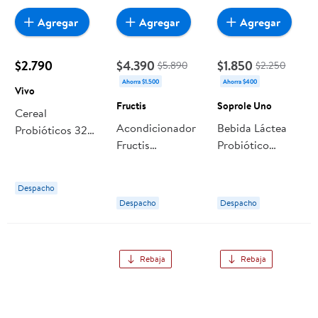
Agregar
Agregar
Agregar
$2.790
$4.390
$1.850
$5.890
$2.250
Ahorra $1.500
Ahorra $400
Vivo
Fructis
Soprole Uno
Cereal
Acondicionador
Bebida Láctea
Probióticos 320
Fructis
Probiótico
g Vivo
Probióticos
Defensas Con
Fuerza
Bombilla Sabor
Despacho
Multifruta Caja 6
Despacho
Despacho
Un Soprole Uno
Rebaja
Rebaja