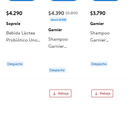
$4.290
$4.390
$3.790
$5.890
Ahorra $1.500
Soprole
Garnier
Garnier
Bebida Láctea
Shampoo
Shampoo
Probiótico Uno
Garnier
Garnier
Multifruta Pack
Probióticos
Probióticos
12 Botella 80 ml
Fuerza
Fuerza
c/u Soprole
Despacho
Despacho
Despacho
Rebaja
Rebaja