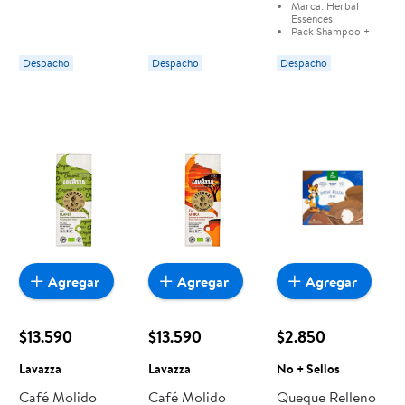
Marca:
Herbal
Cherry Antiox
Cherry Antiox
Cuidado Del
Essences
Micelar Bio
Micelar Bio
Cabello Bio
Pack Shampoo +
Acondicionador
Renew Argan Oil
cuidado del Cabello
Despacho
Despacho
Despacho
Bio:
Renew Argan
Of Morocco
Oil Of Morocco
Agregar
Agregar
Agregar
$13.590
$13.590
$2.850
Lavazza
Lavazza
No + Sellos
Café Molido
Café Molido
Queque Relleno