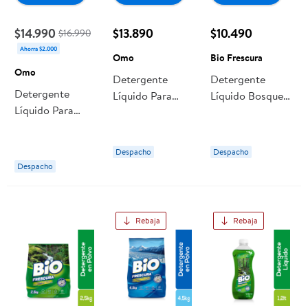
$14.990
$13.890
$10.490
$16.990
Ahorra $2.000
Omo
Bio Frescura
Omo
Detergente
Detergente
Detergente
Líquido Para
Líquido Bosque
Líquido Para
Preparar 2
Nativo Pack 2
Preparar Piel
Botellas 500ml+
Botella 1 Un Bio
Sensible 2 Un +
Suavizante
Frescura
Despacho
Despacho
Quix 500ml +
Comfort 500 Ml
Despacho
Comfort 500ml
Rinden 2 Lt +
Pack Botella 500
Quix Ultra Pack
ml Omo
6 L Omo
Rebaja
Rebaja