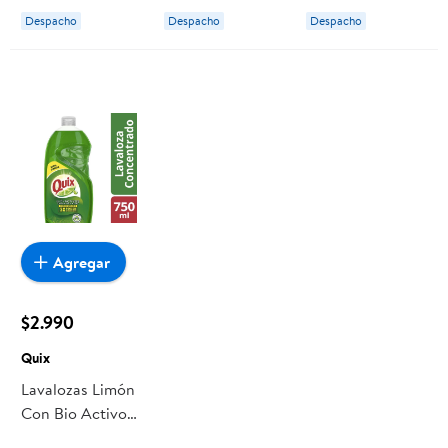
L Quix
Botella. 1,2 L
L Quix
Despacho
Despacho
Despacho
Quix
Agregar
$2.990
Quix
Lavalozas Limón
Con Bio Activos
Concentrado