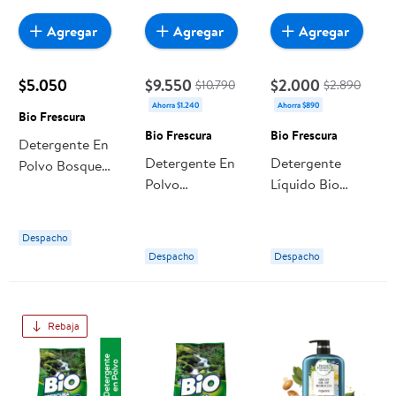
Agregar
Agregar
Agregar
$5.050
$9.550
$2.000
$10.790
$2.890
Ahorra $1.240
Ahorra $890
Bio Frescura
Bio Frescura
Bio Frescura
Detergente En
Detergente En
Detergente
Polvo Bosque
Polvo
Líquido Bio
Nativo Bolsa 2,5
Biofrescura
Frescura Bosque
kg Bio Frescura
Campos De
Nativo Botella
Despacho
Hielo Bolsa 4,5
Despacho
Despacho
kg Bio Frescura
Rebaja