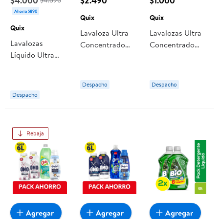
$4.000
$2.490
$1.000
$4.890
Ahorra $890
Quix
Quix
Quix
Lavaloza Ultra
Lavalozas Ultra
Lavalozas
Concentrado
Concentrado
Líquido Ultra
Rinde 3x Más
Rinde 3x Más
Concentrado
450 ml Quix
200 ml Quix
Botella 750 ml
Despacho
Despacho
Quix
Despacho
Rebaja
Agregar
Agregar
Agregar