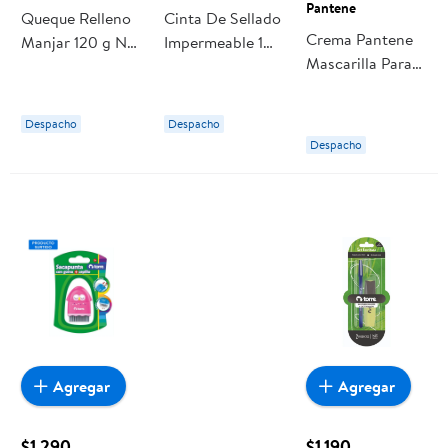
Pantene
Queque Relleno
Cinta De Sellado
Crema Pantene
Manjar 120 g No
Impermeable 1
Mascarilla Para
+ Sellos
Pieza Caucho
Cabello Nutre Y
Nuevo Hogar
Sella Puntas
Blanco
Despacho
Despacho
Despacho
Agregar
Agregar
$1.290
$1.190