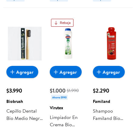
Rebaja
Agregar
Agregar
Agregar
$3.990
$1.000
$2.290
$1.990
Ahorra $990
Biobrush
Familand
Virutex
Cepillo Dental
Shampoo
Limpiador En
Bio Medio Negro
Familand Bio
Crema Bio
1 Un Biobrush
Granada - Uva
Original 500 ml
Sin Sal Botella