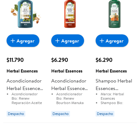
Agregar
Agregar
Agregar
$11.790
$6.290
$6.290
Herbal Essences
Herbal Essences
Herbal Essences
Acondicionador
Acondicionador
Shampoo Herbal
Herbal Essences
Herbal Essences
Essences
Acondicionador
Acondicionador
Marca:
Herbal
Bío:renew
Bio:renew
Bio:renew 6x
Bío:
Renew
Bio:
Renew
Essences
Reparación
Bourbon Manuka
Aloe & Mango
Reparación Aceite
Bourbon Manuka
Shampoo Bio:
de Argán
Honey
Renew 6X Aloe &
Aceite De Argán
Honey
Protege &
Marca:
Herbal
Marca:
Herbal
Mango Protege &
Despacho
Despacho
Despacho
Essences
Essences
Repara
Repara