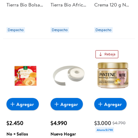
Tierra Bio Bolsa
Tierra Bio Africa
Crema 120 g No
180 g Lavazza
Bolsa 180 g
+ Sellos
Lavazza
Despacho
Despacho
Despacho
Rebaja
Agregar
Agregar
Agregar
$2.450
$4.990
$3.000
$4.790
Ahorra $1.790
No + Sellos
Nuevo Hogar