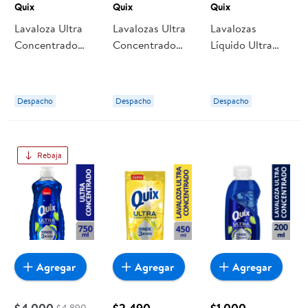
Quix
Quix
Quix
Lavaloza Ultra
Lavalozas Ultra
Lavalozas
Concentrado
Concentrado
Líquido Ultra
Rinde 3x Más
300 ml Quix
Concentrado
500 ml Quix
Botella 500 ml
Quix
Despacho
Despacho
Despacho
Rebaja
Agregar
Agregar
Agregar