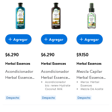
Agregar
Agregar
Agregar
$6.290
$6.290
$9.150
Herbal Essences
Herbal Essences
Herbal Essences
Acondicionador
Acondicionador
Mezcla Capilar
Herbal Essences
Herbal Essences
Herbal Essences
Acondicionador
Marca:
Herbal
Bio:renew Argan
Bío:renew
De Aceite
bío:
renew Hydrate
Essences
Oil Of Morocco
Hydrate
Bio:renew
Coconut Milk
Mezcla De Aceite
Marca:
Herbal
Bio:
Renew
Biorenew Argan
Coconut Milk
Coconut Y Aloe
Essences
Coconut y Aloe
Despacho
Despacho
Despacho
Para El Cabello
Oil Of Morocco
Para El Cabello