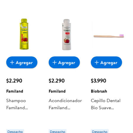
Agregar
Agregar
Agregar
$2.290
$2.290
$3.990
Familand
Familand
Biobrush
Shampoo
Acondicionador
Cepillo Dental
Familand
Familand
Bio Suave
Manzana Papaya
Manzana Papaya
Morado 1 Un
Bio
Bio
Biobrush
Despacho
Despacho
Despacho