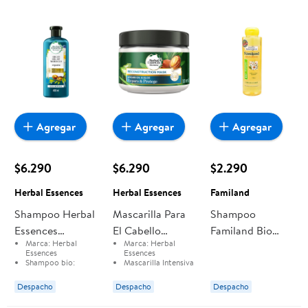
Agregar
Agregar
Agregar
$6.290
$6.290
$2.290
Herbal Essences
Herbal Essences
Familand
Shampoo Herbal
Mascarilla Para
Shampoo
Essences
El Cabello
Familand Bio
Marca:
Herbal
Marca:
Herbal
Bio:renew Argan
Herbal Essences
Manzanilla
Essences
Essences
Oil Of Morocco
Intensiva
Botella
Shampoo bío:
Mascarilla Intensiva
renew Repair Argan
Bío:
Renew Argan
Biorenew Argan
Bío:renew Argan
Oil Of Morocco
Oil Of Morocco
Despacho
Despacho
Despacho
Oil Of Morocco
Oil Of Morocco