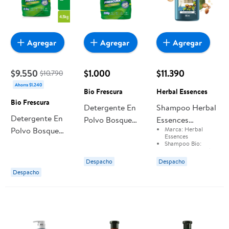
Agregar
Agregar
Agregar
$9.550
$1.000
$11.390
$10.790
Ahorra $1.240
Bio Frescura
Herbal Essences
Bio Frescura
Detergente En
Shampoo Herbal
Detergente En
Polvo Bosque
Essences
Polvo Bosque
Marca:
Herbal
Nativo 550 g Bio
Bío:renew
Essences
Nativo Bolsa 4,5
Frescura
Reparación
Shampoo Bío:
Renew Reparación
kg Bio Frescura
Aceite De Argán
Aceite de Argán
Despacho
Despacho
Despacho