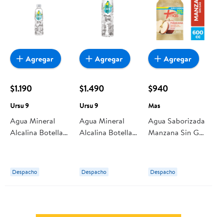
Agregar
Agregar
Agregar
$1.190
$1.490
$940
Ursu 9
Ursu 9
Mas
Agua Mineral
Agua Mineral
Agua Saborizada
Alcalina Botella
Alcalina Botella
Manzana Sin Gas
500 ml Ursu 9
1.5 L Ursu 9
Botella 600 ml
Mas
Despacho
Despacho
Despacho