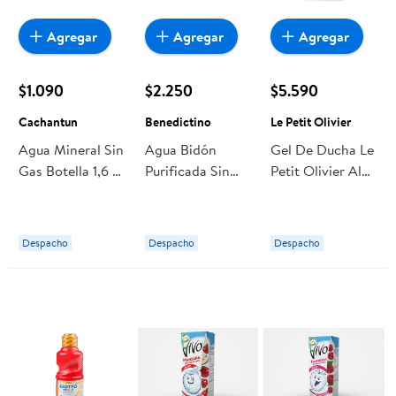
Agregar
Agregar
Agregar
$1.090
$2.250
$5.590
Cachantun
Benedictino
Le Petit Olivier
Agua Mineral Sin
Agua Bidón
Gel De Ducha Le
Gas Botella 1,6 L
Purificada Sin
Petit Olivier Al
Cachantun
Gas Sin Gas 6.5
Agua De Oliva
L Benedictino
Lima
Despacho
Despacho
Despacho