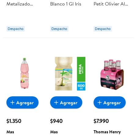
Metalizado
Blanco 1 Gl Iris
Petit Olivier Al
25unidades
Agua De Oliva
Colores Surtidos
Durazno
Palms
Despacho
Despacho
Despacho
Agregar
Agregar
Agregar
$1.350
$940
$7.990
Mas
Mas
Thomas Henry