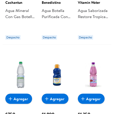
Cachantun
Benedictino
Vitamin Water
Agua Mineral
Agua Botella
Agua Saborizada
Con Gas Botella
Purificada Con
Restore Tropical
600 ml
Gas 500 ml
Botella 500 ml
Cachantun
Benedictino
Vitamin Water
Despacho
Despacho
Despacho
Agregar
Agregar
Agregar