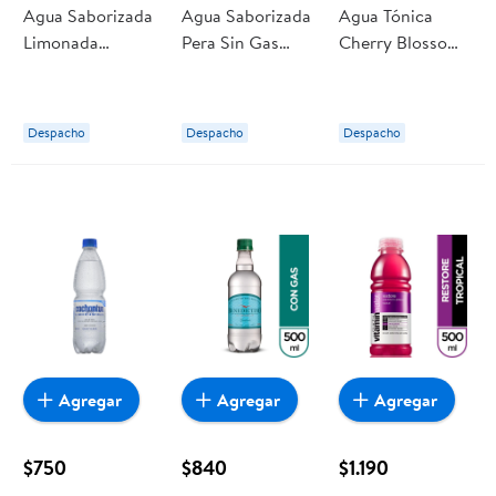
Agua Saborizada
Agua Saborizada
Agua Tónica
Limonada
Pera Sin Gas
Cherry Blossom
Frambuesa Con
Botella 600 ml
Pack 4 Botella
Gas Botella 1,6 L
Mas
200 ml Thomas
Mas
Henry
Despacho
Despacho
Despacho
Agregar
Agregar
Agregar
$750
$840
$1.190