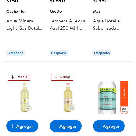
$750
$1.890
$1.350
Cachantun
Giotto
Mas
Agua Mineral
Témpera Al Agua
Agua Botella
Light Gas Botella
Azul 250 Ml 1 Un
Saborizada
600 ml
Giotto
Frutos Del
Cachantun
Bosque Con Gas
1600 ml Mas
Despacho
Despacho
Despacho
Rebaja
Rebaja
Agregar
Agregar
Agregar