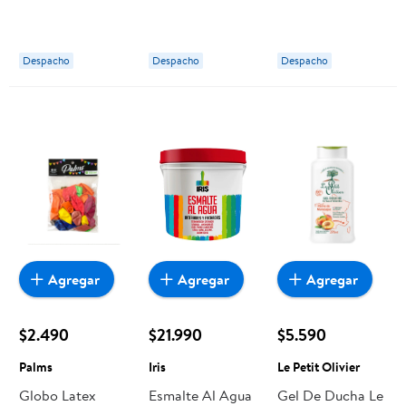
50unidades
Palms
Colores Surtidos
Palms
Palms
Despacho
Despacho
Despacho
Agregar
Agregar
Agregar
$2.490
$21.990
$5.590
Palms
Iris
Le Petit Olivier
Globo Latex
Esmalte Al Agua
Gel De Ducha Le