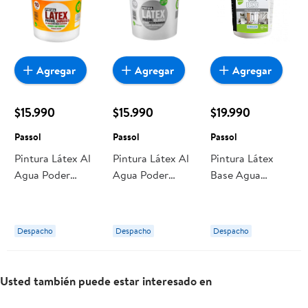
Agregar
Agregar
Agregar
$15.990
$15.990
$19.990
Passol
Passol
Passol
Pintura Látex Al
Pintura Látex Al
Pintura Látex
Agua Poder
Agua Poder
Base Agua
Antihongo
Antihongo
Blanco 4 Gl
Damasco 10
Blanco 10 Litros
Passol
Litros Passol
Passol
Despacho
Despacho
Despacho
Usted también puede estar interesado en