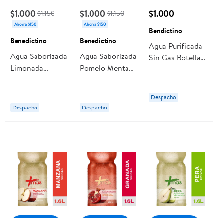
$1.000
$1.000
$1.000
$1.150
$1.150
Ahorra $150
Ahorra $150
Bendictino
Benedictino
Benedictino
Agua Purificada
Agua Saborizada
Agua Saborizada
Sin Gas Botella
Limonada
Pomelo Menta
2,5 L Bendictino
Jengibre Sin Gas
Sin Gas Botella
Botella 1,5 L
1,5 L Benedictino
Despacho
Benedictino
Despacho
Despacho