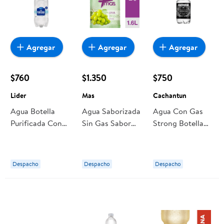
Agregar
Agregar
Agregar
$760
$1.350
$750
Lider
Mas
Cachantun
Agua Botella
Agua Saborizada
Agua Con Gas
Purificada Con
Sin Gas Sabor
Strong Botella
Gas 2 L Lider
Uva Botella 1,6 L
600 ml
Mas
Cachantun
Despacho
Despacho
Despacho