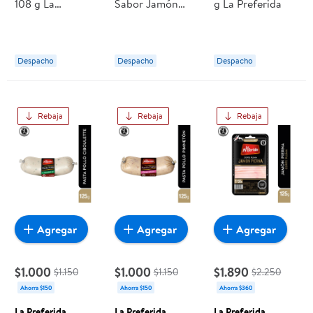
108 g La
Sabor Jamón
g La Preferida
Preferida
Embutido 125 g
La Preferida
Despacho
Despacho
Despacho
Rebaja
Rebaja
Rebaja
Agregar
Agregar
Agregar
$1.000
$1.000
$1.890
$1.150
$1.150
$2.250
Ahorra $150
Ahorra $150
Ahorra $360
La Preferida
La Preferida
La Preferida