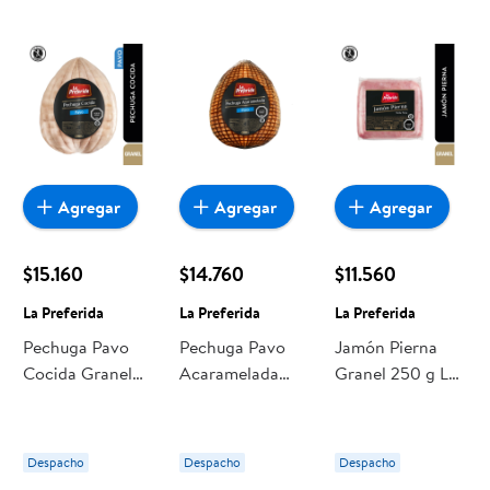
encuentras todo a precios bajos. Compra online con
despacho a domicilio o retiro en tienda, y haz que esta
oportunidad sea realmente conveniente para ti y tu familia.
Agregar
Agregar
Agregar
$15.160
$14.760
$11.560
La Preferida
La Preferida
La Preferida
Pechuga Pavo
Pechuga Pavo
Jamón Pierna
Cocida Granel
Acaramelada
Granel 250 g La
250 g La
Granel 250 g La
Preferida
Preferida
Preferida
Despacho
Despacho
Despacho