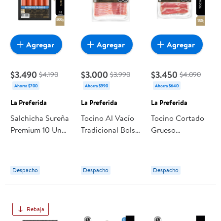
Agregar
Agregar
Agregar
$3.490
$3.000
$3.450
$4.190
$3.990
$4.090
Ahorra $700
Ahorra $990
Ahorra $640
La Preferida
La Preferida
La Preferida
Salchicha Sureña
Tocino Al Vacío
Tocino Cortado
Premium 10 Un
Tradicional Bolsa
Grueso
500 g La
180 g La
Tradicional 180 g
Preferida
Preferida
La Preferida
Despacho
Despacho
Despacho
Rebaja