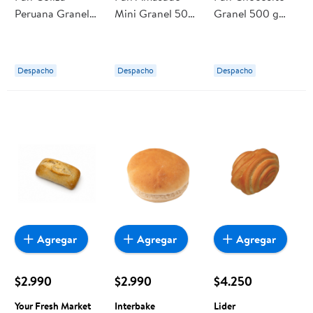
Peruana Granel
Mini Granel 500
Granel 500 g
500 g (6 un
g (17 un aprox)
Your Fresh
aprox)
Bredenmaster
Market
Bredenmaster
Despacho
Despacho
Despacho
Agregar
Agregar
Agregar
$2.990
$2.990
$4.250
Your Fresh Market
Interbake
Lider