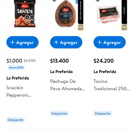
Agregar
Agregar
Agregar
$1.000
$13.400
$24.200
$1.290
Ahorra $290
La Preferida
La Preferida
La Preferida
Pechuga De
Tocino
Snackin
Pavo Ahumada
Tradicional 250
Pepperoni
250 g La
g La Preferida
Italiano 50 g La
Preferida
Preferida
Despacho
Despacho
Despacho