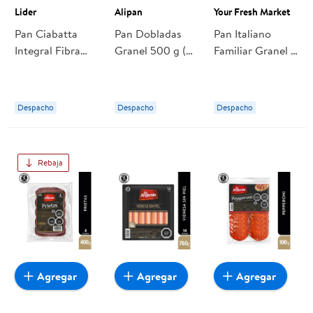
Lider
Alipan
Your Fresh Market
Pan Ciabatta
Pan Dobladas
Pan Italiano
Integral Fibra
Granel 500 g (6
Familiar Granel 1
Granel 500 g
un aprox) Alipan
Un Your Fresh
Lider
Market
Despacho
Despacho
Despacho
Rebaja
Agregar
Agregar
Agregar