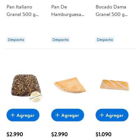
Pan Italiano
Pan De
Bocado Dama
Granel 500 g
Hamburguesa
Granel 500 g
Your Fresh
Granel 4 Un
Lider
Market
Aprox 500 g (4
un aprox)
Despacho
Despacho
Despacho
Interbake
Agregar
Agregar
Agregar
$2.990
$2.990
$1.090