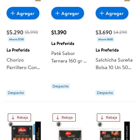
Agregar
Agregar
Agregar
$5.290
$1.390
$3.690
$5.990
$4.290
Ahorra $700
Ahorra $600
La Preferida
La Preferida
La Preferida
Paté Sabor
Chorizo
Salchicha Sureña
Ternera 160 gr La
Parrillero Con
Bolsa 10 Un 500
Preferida
Carne De Angus
g La Preferida
Bolsa 8 Un 500
Despacho
g La Preferida
Despacho
Despacho
Rebaja
Rebaja
Rebaja