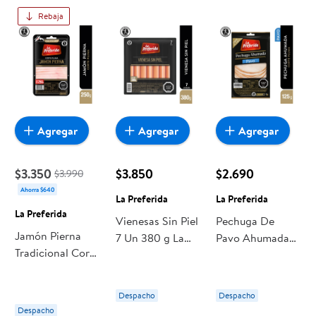
Rebaja
Agregar
Agregar
Agregar
$3.350
$3.850
$2.690
$3.990
Ahorra $640
La Preferida
La Preferida
La Preferida
Vienesas Sin Piel
Pechuga De
Jamón Pierna
7 Un 380 g La
Pavo Ahumada
Tradicional Corte
Preferida
Corte Pluma 125
Pluma 250 g La
g La Preferida
Preferida
Despacho
Despacho
Despacho