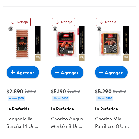
Rebaja
Rebaja
Rebaja
Agregar
Agregar
Agregar
$2.890
$5.190
$5.290
$3.190
$5.790
$6.090
Ahorra $300
Ahorra $600
Ahorra $800
La Preferida
La Preferida
La Preferida
Longanicilla
Chorizo Angus
Chorizo Mix
Sureña 14 Un
Merkén 8 Un
Parrillero 8 Un
280 g La
500 g La
500 g La