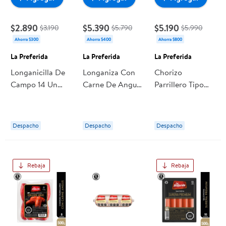
$2.890
$5.390
$5.190
$3.190
$5.790
$5.990
Ahorra $300
Ahorra $400
Ahorra $800
La Preferida
La Preferida
La Preferida
Longanicilla De
Longaniza Con
Chorizo
Campo 14 Un
Carne De Angus
Parrillero Tipo
280 g La
Bolsa 4 Un 500
Argentino 8 Un
Preferida
g La Preferida
500 g La
Preferida
Despacho
Despacho
Despacho
Rebaja
Rebaja