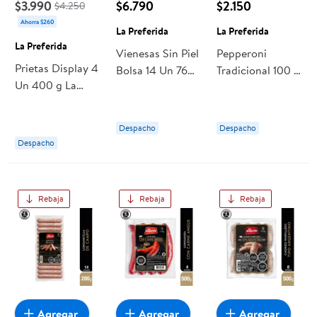
$3.990
$6.790
$2.150
$4.250
Ahorra $260
La Preferida
La Preferida
La Preferida
Vienesas Sin Piel
Pepperoni
Prietas Display 4
Bolsa 14 Un 760
Tradicional 100 g
Un 400 g La
g La Preferida
La Preferida
Preferida
Despacho
Despacho
Despacho
Rebaja
Rebaja
Rebaja
Agregar
Agregar
Agregar