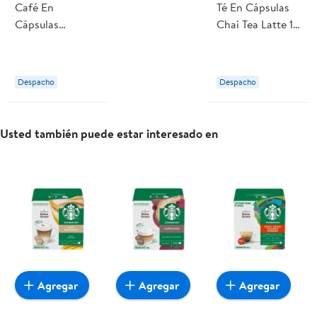
Café En
Té En Cápsulas
Cápsulas
Chai Tea Latte 10
Cappuccino 5
Tazas 99,5 g
Tazas 117,5 g
Nescafé Dolce
Nescafé Dolce
Gusto
Despacho
Despacho
Gusto
Usted también puede estar interesado en
Agregar
Agregar
Agregar