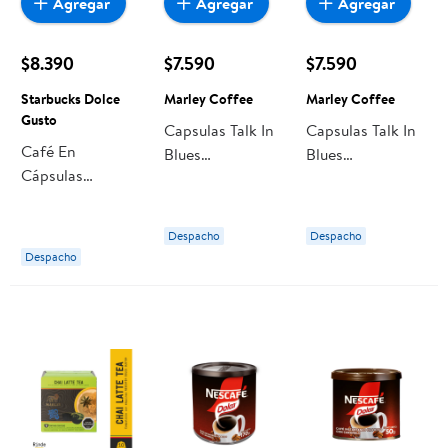
Agregar
Agregar
Agregar
$8.390
$7.590
$7.590
Starbucks Dolce
Marley Coffee
Marley Coffee
Gusto
Capsulas Talk In
Capsulas Talk In
Café En
Blues
Blues
Cápsulas
Cappuccino
Cappuccino
Caramel
Classic
Vainilla
Macchiato 6
Compatible Con
Compatible Con
Despacho
Despacho
Tazas 127,8 g
Dolce Gusto 10
Dolce Gusto 10
Despacho
Starbucks Dolce
Un Marley
Un Marley
Gusto
Coffee
Coffee