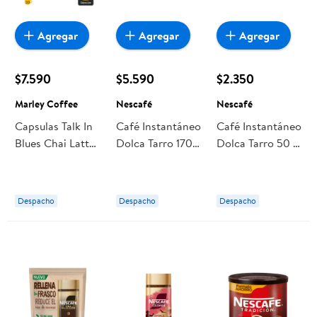
Agregar
Agregar
Agregar
$7.590
$5.590
$2.350
Marley Coffee
Nescafé
Nescafé
Capsulas Talk In
Café Instantáneo
Café Instantáneo
Blues Chai Latte
Dolca Tarro 170
Dolca Tarro 50 g
Compatible Con
g Nescafé
Nescafé
Dolce Gusto 10
Un Marley
Despacho
Despacho
Despacho
Coffee