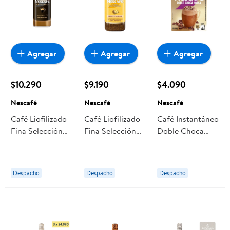
Agregar
Agregar
Agregar
$10.290
$9.190
$4.090
Nescafé
Nescafé
Nescafé
Café Liofilizado
Café Liofilizado
Café Instantáneo
Fina Selección
Fina Selección
Doble Choca
Espresso Frasco
Vainilla Frasco
Moka Caja 8 Un
100 g Nescafé
95 g Nescafé
184g Nescafé
Despacho
Despacho
Despacho