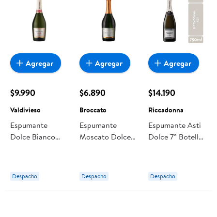
Agregar
Agregar
Agregar
$9.990
$6.890
$14.190
Valdivieso
Broccato
Riccadonna
Espumante
Espumante
Espumante Asti
Dolce Bianco
Moscato Dolce
Dolce 7° Botella
Botella 750 cc
12° Botella 750
750 cc
Valdivieso
Broccato
Riccadonna
Despacho
Despacho
Despacho