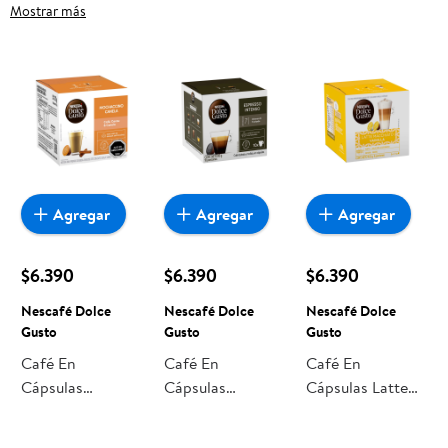
Grandes, frutas frescas, carnes, pan o productos para el
Mostrar más
hogar, aquí lo encuentras todo a precios bajos. Compra
online con despacho a domicilio o retiro en tienda, y haz que
esta oportunidad sea realmente conveniente para ti y tu
familia.
Agregar
Agregar
Agregar
$6.390
$6.390
$6.390
Nescafé Dolce
Nescafé Dolce
Nescafé Dolce
Gusto
Gusto
Gusto
Café En
Café En
Café En
Cápsulas
Cápsulas
Cápsulas Latte
Mochaccino
Espresso Intenso
Macchiato
Canela 5 Tazas
10 Tazas 80 g
Vainilla 5 Tazas