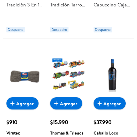
Tradición 3 En 1
Tradición Tarro
Capuccino Caja
Sachet "192 g"
110 g Nescafé
140 g Nescafé
Nescafé
Despacho
Despacho
Despacho
Agregar
Agregar
Agregar
$910
$15.990
$37.990
Virutex
Thomas & Friends
Caballo Loco