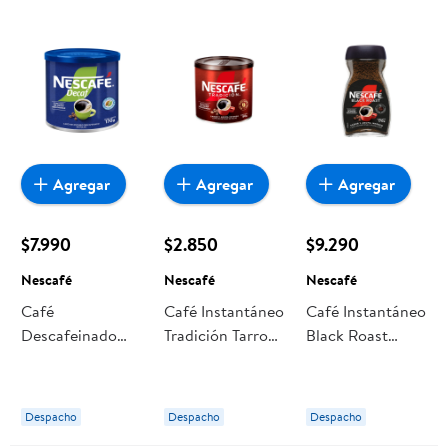
Agregar
Agregar
Agregar
$7.990
$2.850
$9.290
Nescafé
Nescafé
Nescafé
Café
Café Instantáneo
Café Instantáneo
Descafeinado
Tradición Tarro
Black Roast
Decaf Frasco
"50 g" Nescafé
Frasco 170g
170g Nescafé
Nescafé
Despacho
Despacho
Despacho