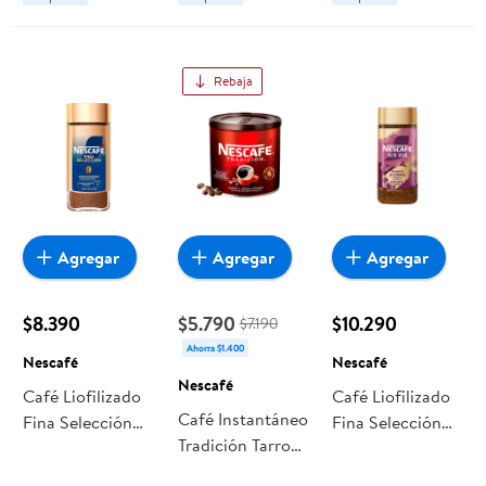
Rebaja
Agregar
Agregar
Agregar
$8.390
$5.790
$10.290
$7.190
Ahorra $1.400
Nescafé
Nescafé
Nescafé
Café Liofilizado
Café Liofilizado
Café Instantáneo
Fina Selección
Fina Selección
Tradición Tarro
Descafeinado
Alta Rica Frasco
"150 g" Nescafé
Frasco 100 g
100 gr Nescafé