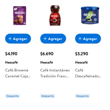
Agregar
Agregar
Agregar
$4.190
$6.690
$3.290
Nescafé
Nescafé
Nescafé
Café Brownie
Café Instantáneo
Café
Caramel Caja
Tradición Frasco
Descafeinado
140 g Nescafé
"100 g" Nescafé
Decaf Tarro 50
gr Nescafé
Despacho
Despacho
Despacho