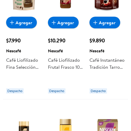
Agregar
Agregar
Agregar
$7.990
$10.290
$9.890
Nescafé
Nescafé
Nescafé
Café Liofilizado
Café Liofilizado
Café Instantáneo
Fina Selección
Frutal Frasco 100
Tradición Tarro
Relleno Doypack
g Nescafé
"210 g" Nescafé
140 g Nescafé
Despacho
Despacho
Despacho