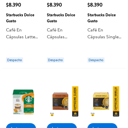
$8.390
$8.390
$8.390
Starbucks Dolce
Starbucks Dolce
Starbucks Dolce
Gusto
Gusto
Gusto
Café En
Café En
Café En
Cápsulas Latte
Cápsulas
Cápsulas Single-
Macchiato 6
Cappuccino 6
origin Colombia
Tazas 129 g
Tazas 120 g
Espresso 12
Starbucks Dolce
Starbucks Dolce
Tazas 66 g
Despacho
Despacho
Despacho
Gusto
Gusto
Starbucks Dolce
Gusto