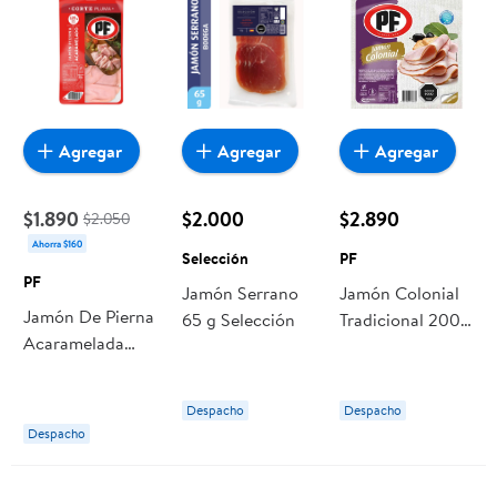
Agregar
Agregar
Agregar
$1.890
$2.000
$2.890
$2.050
Ahorra $160
Selección
PF
PF
Jamón Serrano
Jamón Colonial
Jamón De Pierna
65 g Selección
Tradicional 200
Acaramelada
gr PF
Corte Pluma 125
gr PF
Despacho
Despacho
Despacho