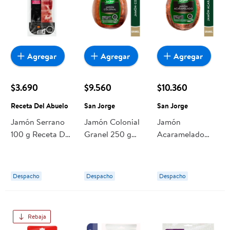
Agregar
Agregar
Agregar
$3.690
$9.560
$10.360
Receta Del Abuelo
San Jorge
San Jorge
Jamón Serrano
Jamón Colonial
Jamón
100 g Receta Del
Granel 250 g
Acaramelado
Abuelo
San Jorge
Granel 250 g
San Jorge
Despacho
Despacho
Despacho
Rebaja