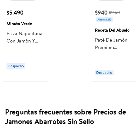
$5.490
$940
$1.150
Ahorra $210
Minuto Verde
Receta Del Abuelo
Pizza Napolitana
Paté De Jamón
Con Jamón Y
Premium
Queso
Embutido 125 g
Mozzarella 642 g
Receta Del
Minuto Verde
Despacho
Abuelo
Despacho
Preguntas frecuentes sobre Precios de
Jamones Abarrotes Sin Sello