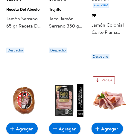
Ahorra $360
Receta Del Abuelo
Trujillo
PF
Jamón Serrano
Taco Jamón
Jamón Colonial
65 gr Receta Del
Serrano 350 g
Corte Pluma
Abuelo
Trujillo
Display
Tradicional 125 g
Despacho
Despacho
PF
Despacho
Rebaja
Agregar
Agregar
Agregar