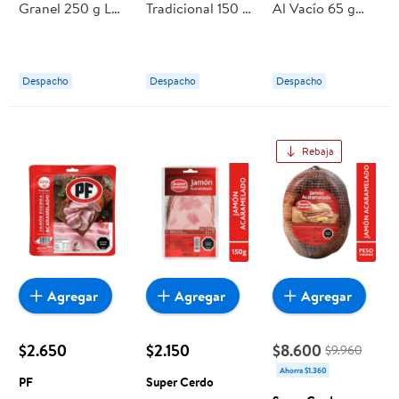
Granel 250 g La
Tradicional 150 g
Al Vacío 65 g
Preferida
Super Cerdo
Toledo
Despacho
Despacho
Despacho
Rebaja
Agregar
Agregar
Agregar
$2.650
$2.150
$8.600
$9.960
Ahorra $1.360
PF
Super Cerdo