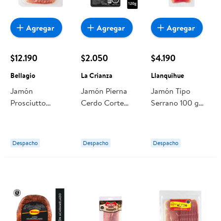
Agregar
Agregar
Agregar
$12.190
$2.050
$4.190
Bellagio
La Crianza
Llanquihue
Jamón
Jamón Pierna
Jamón Tipo
Prosciutto
Cerdo Corte
Serrano 100 g
Italiano Crudo
Pluma 120 g La
Llanquihue
250 gr Bellagio
Crianza
Despacho
Despacho
Despacho