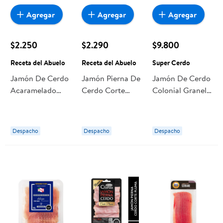
Agregar
Agregar
Agregar
$2.250
$2.290
$9.800
Receta del Abuelo
Receta del Abuelo
Super Cerdo
Jamón De Cerdo
Jamón Pierna De
Jamón De Cerdo
Acaramelado
Cerdo Corte
Colonial Granel
Corte Pluma 125
Pluma
250 g Super
g Receta del
Tradicional 125 g
Cerdo
Abuelo
Receta del
Despacho
Despacho
Despacho
Abuelo