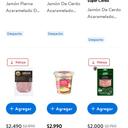
Super Cerdo
Jamón Pierna
Jamón De Cerdo
Jamón De Cerdo
Acaramelado De
Acaramelado
Acaramelado
Cerdo Bolsa 200
Laminado 150 g
Granel 250 g
g PF
Super Cerdo
Super Cerdo
Despacho
Despacho
Despacho
Rebaja
Rebaja
Agregar
Agregar
Agregar
$2.490
$2.990
$2.000
$2.890
$2.750