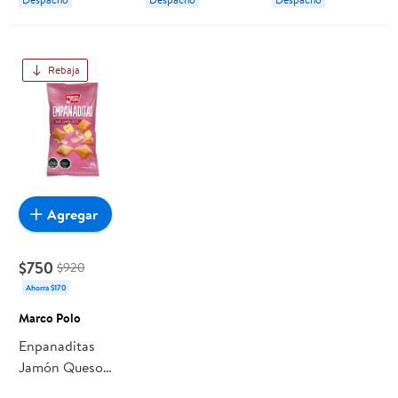
Rebaja
Agregar
$750
$920
Ahorra $170
Marco Polo
Enpanaditas
Jamón Queso
100 g Marco