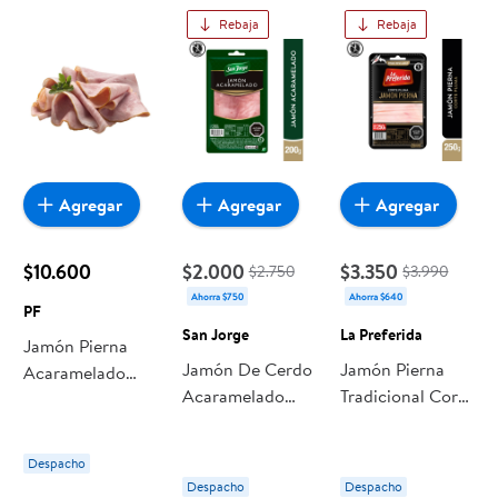
Rebaja
Rebaja
Agregar
Agregar
Agregar
$10.600
$2.000
$3.350
$2.750
$3.990
Ahorra $750
Ahorra $640
PF
San Jorge
La Preferida
Jamón Pierna
Jamón De Cerdo
Jamón Pierna
Acaramelado
Acaramelado
Tradicional Corte
Granel 250 g PF
200 g San Jorge
Pluma 250 g La
Preferida
Despacho
Despacho
Despacho