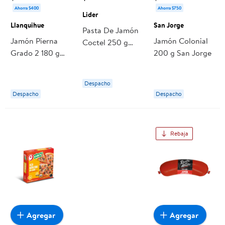
Ahorra $400
Ahorra $750
Lider
Llanquihue
San Jorge
Pasta De Jamón
Jamón Pierna
Jamón Colonial
Coctel 250 g
Grado 2 180 g
200 g San Jorge
Lider
Llanquihue
Despacho
Despacho
Despacho
Rebaja
Agregar
Agregar