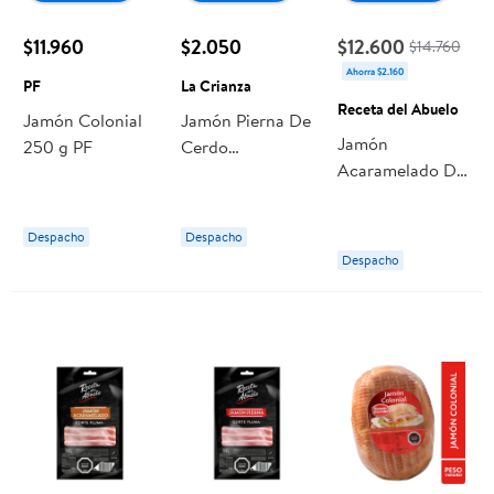
$11.960
$2.050
$12.600
$14.760
Ahorra $2.160
PF
La Crianza
Receta del Abuelo
Jamón Colonial
Jamón Pierna De
Jamón
250 g PF
Cerdo
Acaramelado De
Acaramelado
Campo 250 g
Corte Pluma 120
Receta del
g La Crianza
Despacho
Despacho
Abuelo
Despacho