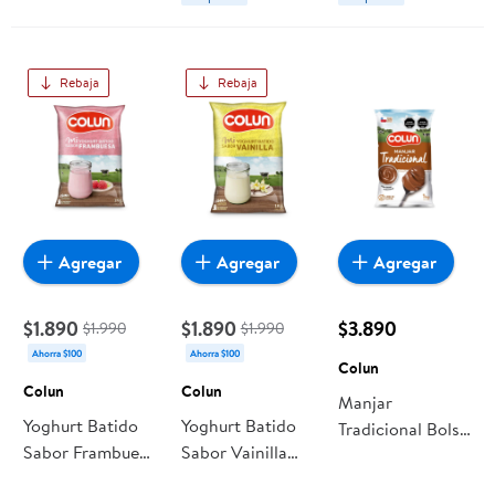
Rebaja
Rebaja
Agregar
Agregar
Agregar
$1.890
$1.890
$3.890
$1.990
$1.990
Ahorra $100
Ahorra $100
Colun
Colun
Colun
Manjar
Yoghurt Batido
Yoghurt Batido
Tradicional Bolsa
Sabor Frambuesa
Sabor Vainilla
1 kg Colun
Bolsa 1 Kg Colun
Bolsa 1 Kg Colun