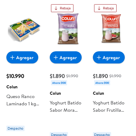
encuentras todo a precios bajos. Compra online con
Rebaja
Rebaja
despacho a domicilio o retiro en tienda, y haz que esta
oportunidad sea realmente conveniente para ti y tu familia.
Agregar
Agregar
Agregar
$10.990
$1.890
$1.890
$1.990
$1.990
Ahorra $100
Ahorra $100
Colun
Colun
Colun
Queso Ranco
Yoghurt Batido
Yoghurt Batido
Laminado 1 kg
Sabor Mora
Sabor Frutilla
Colun
Bolsa 1 Kg Colun
Bolsa 1 Kg Colun
Despacho
Despacho
Despacho