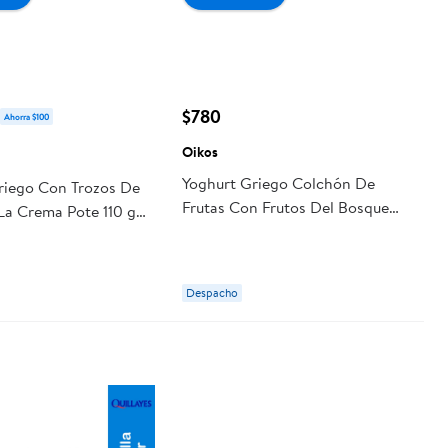
$780
Ahorra $100
Oikos
Yoghurt Griego Colchón De
riego Con Trozos De
Frutas Con Frutos Del Bosque
La Crema Pote 110 g
Pote 150 g Oikos
Despacho