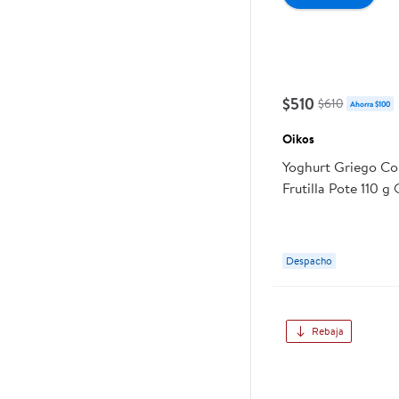
$510
$610
Ahorra $100
Oikos
Yoghurt Griego Co
Frutilla Pote 110 g
Despacho
Rebaja