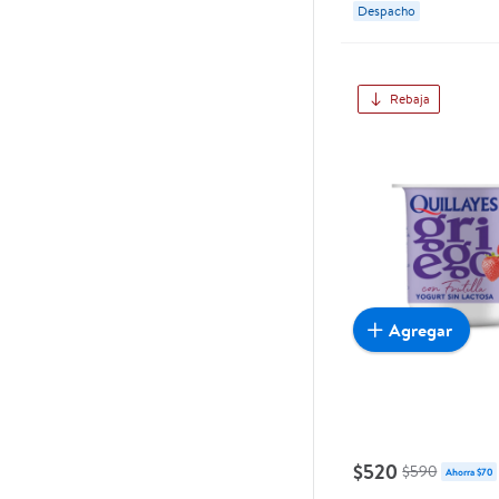
Despacho
Rebaja
Agregar
$520
$590
Ahorra $70