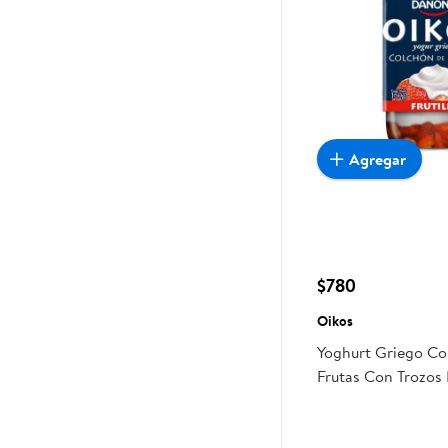
Agregar
$780
Oikos
Yoghurt Griego C
Frutas Con Trozos 
Pote 150 g Oikos