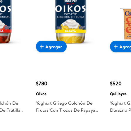
Agregar
Agre
$780
$520
Oikos
Quillayes
olchón De
Yoghurt Griego Colchón De
Yoghurt G
De Frutilla
Frutas Con Trozos De Papaya
Durazno Po
Pote 150 g Oikos