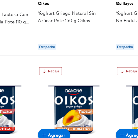
Oikos
Quillayes
Yoghurt Griego Natural Sin
Yoghurt G
n Lactosa Con
Azúcar Pote 150 g Oikos
No Endulz
la Pote 110 g
Quillayes
Despacho
Despacho
Rebaja
Rebaja
Agregar
Agre