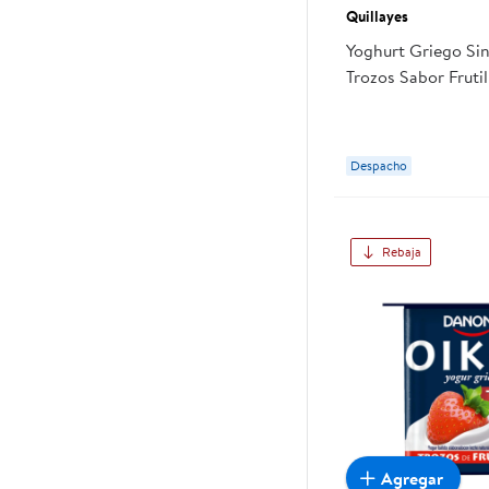
Quillayes
Yoghurt Griego Si
Trozos Sabor Frutil
Quillayes
Despacho
Rebaja
Agregar