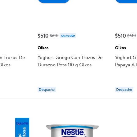
$510
$510
$610
$610
Ahorra $100
Oikos
Oikos
n Trozos De
Yoghurt Griego Con Trozos De
Yoghurt G
 Oikos
Durazno Pote 110 g Oikos
Papaya A 
Oikos
Despacho
Despacho