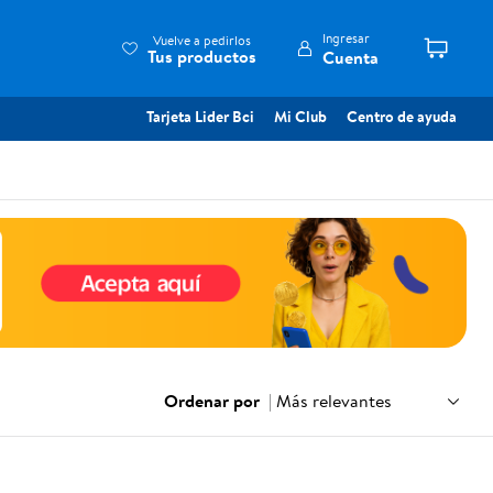
Ingresar
Vuelve a pedirlos
Tus productos
Cuenta
Tarjeta Lider Bci
Mi Club
Centro de ayuda
Ordenar por
|
Más relevantes