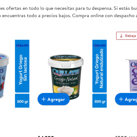
s ofertas en todo lo que necesitas para tu despensa. Si estás b
lo encuentras todo a precios bajos. Compra online con despacho a
e para ti y tu familia.
Rebaja
Agregar
Agre