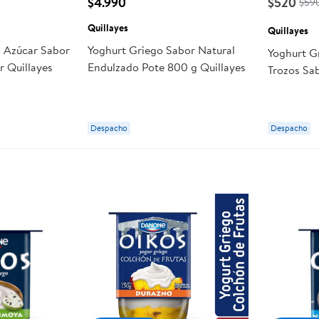
$4.990
$520
$59
Quillayes
Quillayes
n Azúcar Sabor
Yoghurt Griego Sabor Natural
Yoghurt G
r Quillayes
Endulzado Pote 800 g Quillayes
Trozos Sab
Quillayes
Despacho
Despacho