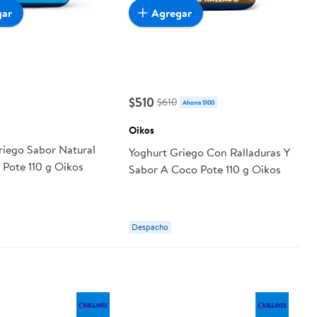
gar
Agregar
$510
$610
Ahorra $100
Oikos
riego Sabor Natural
Yoghurt Griego Con Ralladuras Y
 Pote 110 g Oikos
Sabor A Coco Pote 110 g Oikos
Despacho