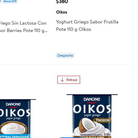
$380
0
Ahorra $70
Oikos
Yoghurt Griego Sabor Frutilla
riego Sin Lactosa Con
Pote 110 g Oikos
or Berries Pote 110 g
Despacho
Rebaja