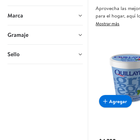
Aprovecha las mejore
Marca
para el hogar, aquí 
realmente convenient
Mostrar más
Gramaje
Sello
Agregar