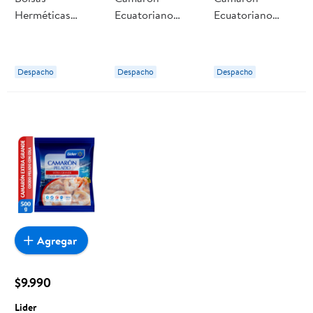
Herméticas
Ecuatoriano
Ecuatoriano
Grande Con
Extra Grande
Grande Crudo
Cierre 26.8x27.9
Cocido Con Cola
Con Cola 500 g
Cm 17 Un Great
500 g Selección
Selección
Despacho
Despacho
Despacho
Value
Agregar
$9.990
Lider