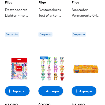
Filgo
Filgo
Filgo
Destacadores
Destacadores
Marcador
Lighter Fine,
Text Marker,
Permanente 040
Estuche 10 Un
Estuche 4
Fino Blister 1
Filgo
Colores Candy 1
Negro Filgo
Un Filgo
Despacho
Despacho
Despacho
Agregar
Agregar
Agregar