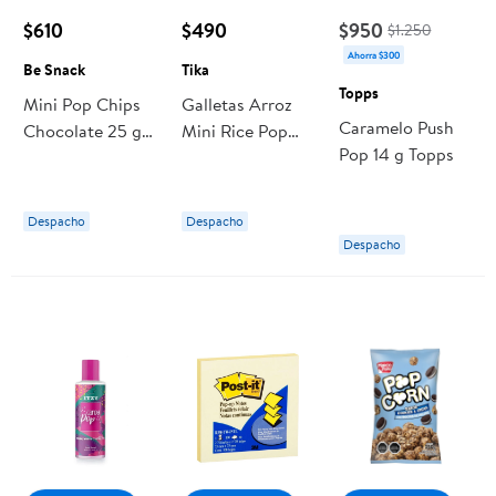
$610
$490
$950
$1.250
Ahorra $300
Be Snack
Tika
Topps
Mini Pop Chips
Galletas Arroz
Caramelo Push
Chocolate 25 g
Mini Rice Pop
Pop 14 g Topps
Be Snack
Frutilla Limón 15
g Tika
Despacho
Despacho
Despacho