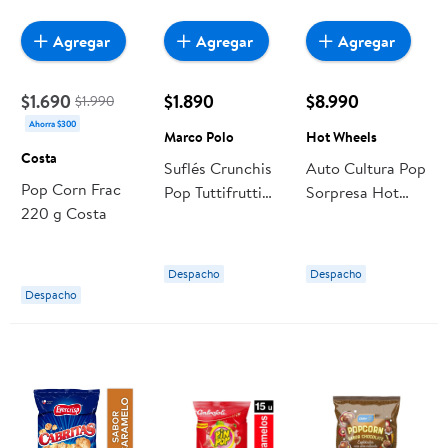
Agregar
Agregar
Agregar
$1.690
$1.890
$8.990
$1.990
Ahorra $300
Marco Polo
Hot Wheels
Costa
Suflés Crunchis
Auto Cultura Pop
Pop Corn Frac
Pop Tuttifrutti
Sorpresa Hot
220 g Costa
200 g Marco
Wheels
Polo
Despacho
Despacho
Despacho