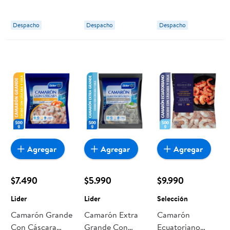
Botella 750 ml
Sagrada Familia
Caballo Loco
13.5° Botella 750
Despacho
Despacho
Despacho
ml Caballo Loco
Agregar
Agregar
Agregar
$7.490
$5.990
$9.990
Lider
Lider
Selección
Camarón Grande
Camarón Extra
Camarón
Con Cáscara
Grande Con
Ecuatoriano