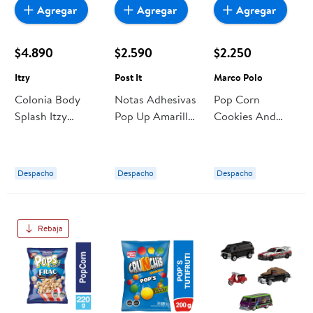
Agregar
Agregar
Agregar
$4.890
$2.590
$2.250
Itzy
Post It
Marco Polo
Colonia Body
Notas Adhesivas
Pop Corn
Splash Itzy
Pop Up Amarilla
Cookies And
Candy Pop, 250
1 Un Post It
Cream 250 g
Ml
Marco Polo
Despacho
Despacho
Despacho
Rebaja