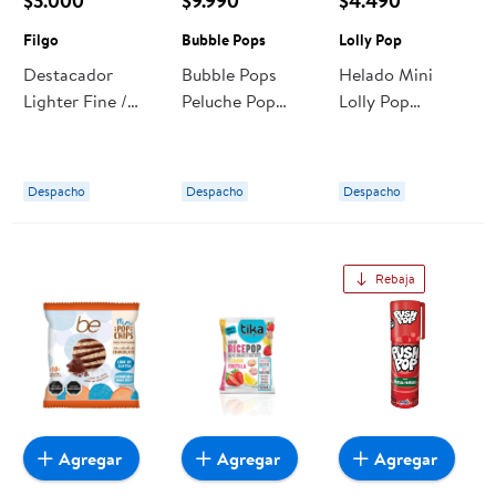
$3.000
$9.990
$4.490
Filgo
Bubble Pops
Lolly Pop
Destacador
Bubble Pops
Helado Mini
Lighter Fine /
Peluche Pop
Lolly Pop
Estuche 10 Pastel
Fidget X 1 Surt
Multipack 10 Un
Vibes Filgo
Caja
Despacho
Despacho
Despacho
Rebaja
Agregar
Agregar
Agregar