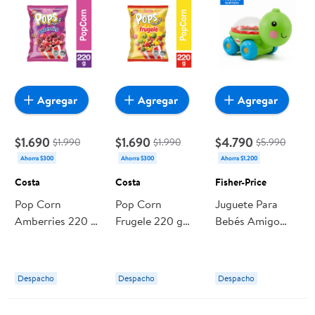
Agregar
Agregar
Agregar
$1.690
$1.690
$4.790
$1.990
$1.990
$5.990
Ahorra $300
Ahorra $300
Ahorra $1.200
Costa
Costa
Fisher-Price
Pop Corn
Pop Corn
Juguete Para
Amberries 220 g
Frugele 220 g
Bebés Amigo
Costa
Costa
Poppi Pop,
Producto Surtido
1 Un Fisher-Price
Despacho
Despacho
Despacho