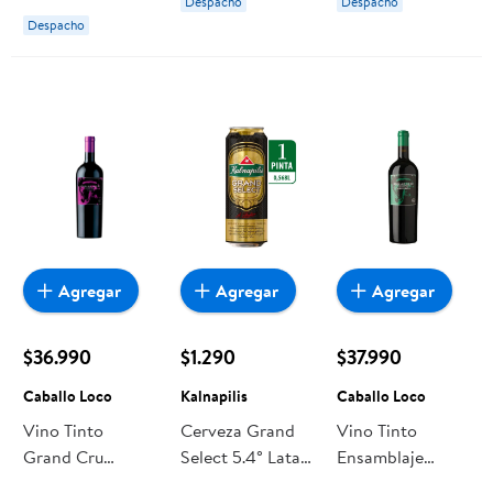
Despacho
Despacho
Sensorial Niñas
Despacho
3+
Agregar
Agregar
Agregar
$36.990
$1.290
$37.990
Caballo Loco
Kalnapilis
Caballo Loco
Vino Tinto
Cerveza Grand
Vino Tinto
Grand Cru
Select 5.4° Lata
Ensamblaje
Curicó 14°
568 ml Kalnapilis
Blend Grand Cru