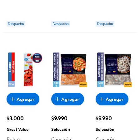
Con Cola Cocido
Cáscara Con
Extra Grande
500 g Lider
Cola Crudo 500
Con Cáscara
g Lider
Con Cola Cocido
Despacho
Despacho
Despacho
500 g Selección
Agregar
Agregar
Agregar
$3.000
$9.990
$9.990
Great Value
Selección
Selección
Bolsas
Camarón
Camarón