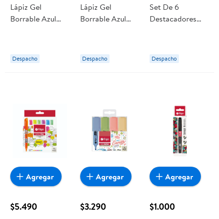
Lápiz Gel
Lápiz Gel
Set De 6
Borrable Azul
Borrable Azul
Destacadores
Con Diseño
Punta Fina +
Text Marker
Punta Fina +
Repuesto Filgo
Pastel 1 Un Filgo
Repuesto Filgo
Despacho
Despacho
Despacho
Agregar
Agregar
Agregar
$5.490
$3.290
$1.000