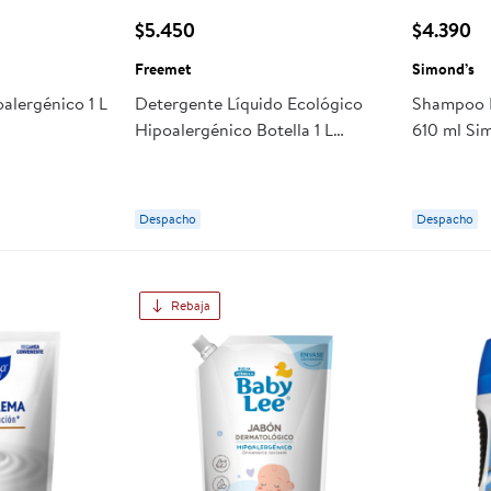
$5.450
$4.390
Freemet
Simond’s
alergénico 1 L
Detergente Líquido Ecológico
Shampoo H
Hipoalergénico Botella 1 L
610 ml Si
Freemet
Despacho
Despacho
Rebaja