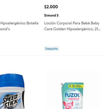
$2.000
Simond S
ipoalergénico Botella
Loción Corporal Para Bebé Baby
mond’s
Care Golden Hipoalergénico, 210
Ml 210 ml Simond S
Despacho