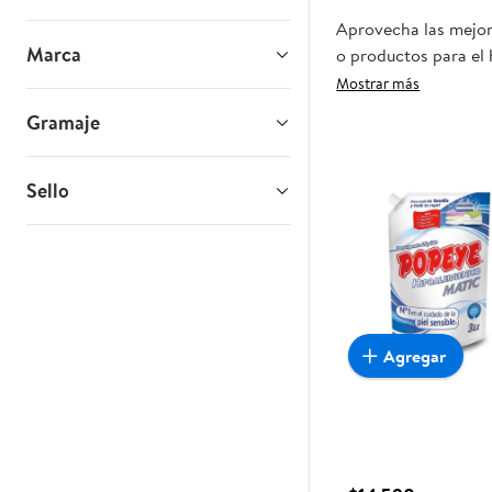
Aprovecha las mejore
Marca
o productos para el 
oportunidad sea real
Mostrar más
Gramaje
Sello
Agregar