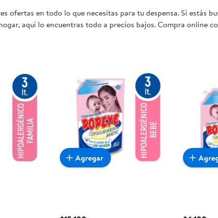
s ofertas en todo lo que necesitas para tu despensa. Si estás b
hogar, aquí lo encuentras todo a precios bajos. Compra online co
mente conveniente para ti y tu familia.
Agregar
Agre