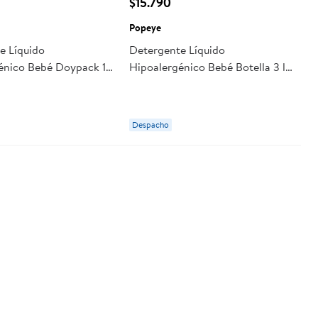
$15.790
Popeye
e Líquido
Detergente Líquido
énico Bebé Doypack 1l
Hipoalergénico Bebé Botella 3 l
Popeye
Despacho