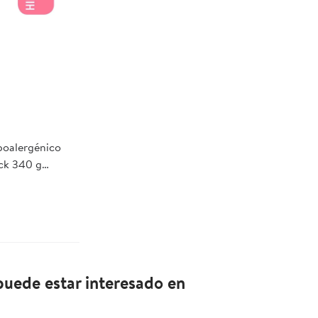
poalergénico
ck 340 g
uede estar interesado en