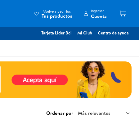
Ingresar
Vuelve a pedirlos
Tus productos
Cuenta
Tarjeta Lider Bci
Mi Club
Centro de ayuda
Ordenar por
|
Más relevantes