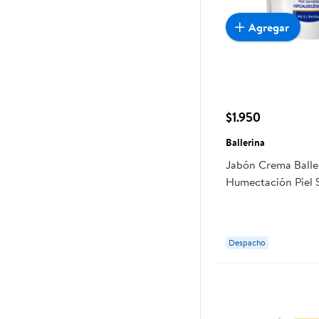
Agregar
$1.950
Ballerina
Jabón Crema Baller
Humectación Piel 
Hipoalergénico
Despacho