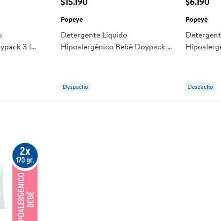
$15.190
$6.190
Popeye
Popeye
o
Detergente Líquido
Detergent
ypack 3 l
Hipoalergénico Bebé Doypack 3
Hipoalerg
l Popeye
Popeye
Despacho
Despacho