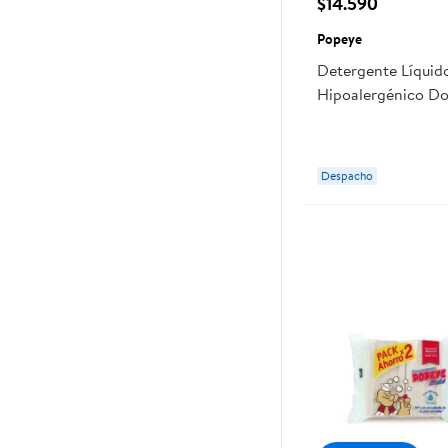
$14.590
Popeye
Detergente Líquid
Hipoalergénico Do
Popeye
Despacho