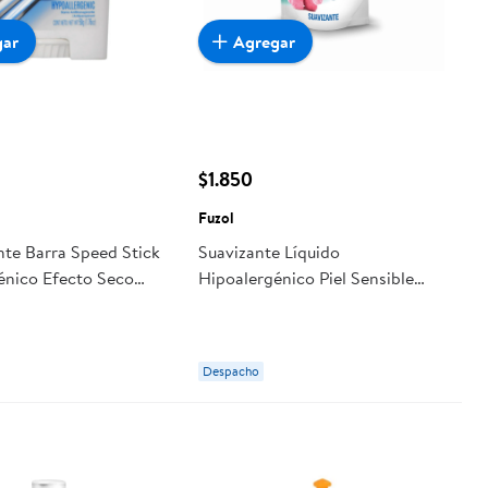
gar
Agregar
$1.850
k
Fuzol
te Barra Speed Stick
Suavizante Líquido
énico Efecto Seco
Hipoalergénico Piel Sensible
Doypack 1 l Fuzol
Despacho