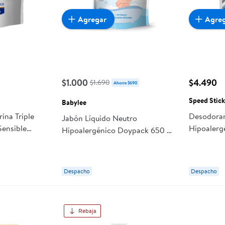
Agregar
Agre
$1.000
$4.490
$1.690
Ahorra $690
Speed Stic
Babylee
ina Triple
Desodoran
Jabón Líquido Neutro
Sensible
Hipoalerg
Hipoalergénico Doypack 650 ml
Hombre
Babylee
Despacho
Despacho
Rebaja