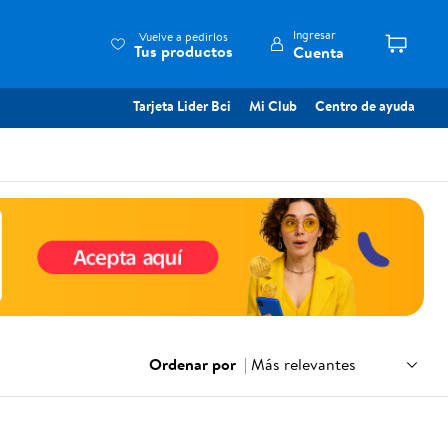
Ingresar
Vuelve a pedirlos
Tus productos
Cuenta
Tarjeta Lider Bci
Mi Club
Centro de ayuda
Ordenar por
|
Más relevantes