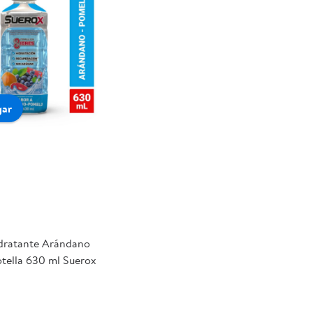
gar
dratante Arándano
tella 630 ml Suerox