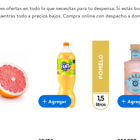
s ofertas en todo lo que necesitas para tu despensa. Si estás b
cuentras todo a precios bajos. Compra online con despacho a domi
e para ti y tu familia.
Agregar
Agre