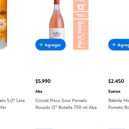
Agregar
Agre
$5.990
$2.450
Aba
Suerox
lo 5.0° Lata
Cóctel Pisco Sour Pomelo
Bebida Hi
fer
Rosado 12° Botella 750 ml Aba
Pomelo Bo