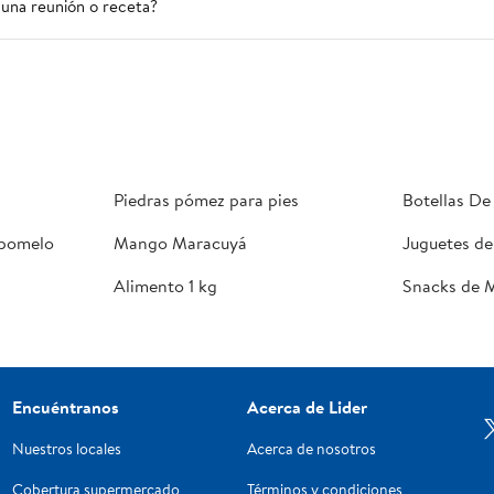
una reunión o receta?
Piedras pómez para pies
Botellas De
 pomelo
Mango Maracuyá
Juguetes de
Alimento 1 kg
Snacks de 
Encuéntranos
Acerca de Lider
Nuestros locales
Acerca de nosotros
Cobertura supermercado
Términos y condiciones