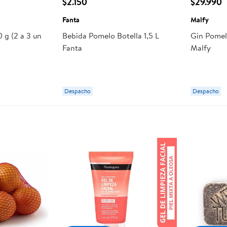
$2.150
$29.990
Fanta
Malfy
 g (2 a 3 un
Bebida Pomelo Botella 1,5 L
Gin Pomel
Fanta
Malfy
Despacho
Despacho