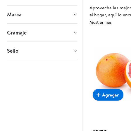
Aprovecha las mejore
Marca
el hogar, aquí lo en
realmente convenient
Mostrar más
Gramaje
Sello
Agregar