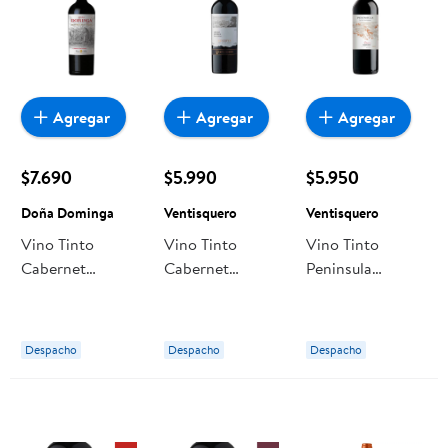
Agregar
Agregar
Agregar
$7.690
$5.990
$5.950
Doña Dominga
Ventisquero
Ventisquero
Vino Tinto
Vino Tinto
Vino Tinto
Cabernet
Cabernet
Peninsula
Sauvignon
Sauvignon
Reserva
Reserva Doña
Reserva Botella
Carmenere
Dominga Botella
750 cc
Botella 750 ml
Despacho
Despacho
Despacho
Ventisquero
Ventisquero