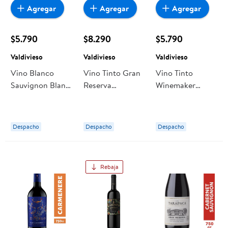
Agregar
Agregar
Agregar
$5.790
$8.290
$5.790
Valdivieso
Valdivieso
Valdivieso
Vino Blanco
Vino Tinto Gran
Vino Tinto
Sauvignon Blanc
Reserva
Winemaker
Winemaker
Chardonnay
Reserva
Reserva 12,5°
Botella 750 ml
Carmenere
Botella 750 ml
Valdivieso
Botella 750 ml
Despacho
Despacho
Despacho
Valdivieso
Valdivieso
Rebaja