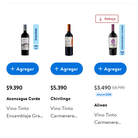
Rebaja
Agregar
Agregar
Agregar
$9.390
$5.390
$3.490
$3.790
Ahorra $300
Aconcagua Cuvée
Chivilingo
Aliwen
Vino Tinto
Vino Tinto
Vino Tinto
Ensamblaje Gran
Carmenere
Carmenere
Reserva
Reserva 13.7°
Reserva Botella
Aconcagua
Botella 750 ml
750 ml Aliwen
Cuvée 13.5°
Chivilingo