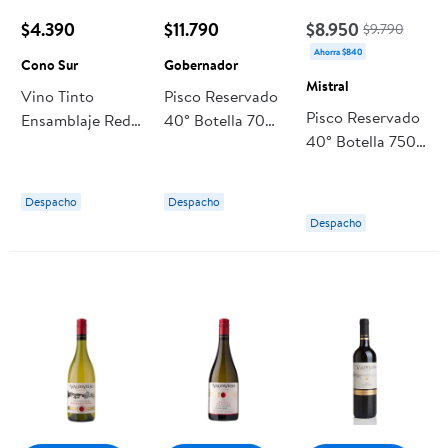
$4.390
$11.790
$8.950
$9.790
Ahorra $840
Cono Sur
Gobernador
Mistral
Vino Tinto
Pisco Reservado
Pisco Reservado
Ensamblaje Red
40° Botella 700
40° Botella 750
Blend Reserva
cc Gobernador
cc Mistral
13° Botella 750
ml Cono Sur
Despacho
Despacho
Despacho