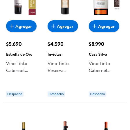
Agregar
Agregar
Agregar
$5.690
$4.590
$8.990
Estrella de Oro
Invictas
Casa Silva
Vino Tinto
Vino Tinto
Vino Tinto
Cabernet
Reserva
Cabernet
Sauvignon
Carmenere
Sauvignon
Estrella De Oro
Botella 750 cc
Reserva Botella
Reserva Botella
Invictas
750 ml Casa
Despacho
Despacho
Despacho
Silva