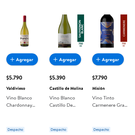
Agregar
Agregar
Agregar
$5.790
$5.390
$7.790
Valdivieso
Castillo de Molina
Misión
Vino Blanco
Vino Blanco
Vino Tinto
Chardonnay
Castillo De
Carmenere Gran
Winemakers
Molina Gran
Reserva 13.5°
Reserva 13°
Reserva
Botella 750 ml
Botella 750 ml
Sauvignon Blanc
Misión
Despacho
Despacho
Despacho
Valdivieso
Botella