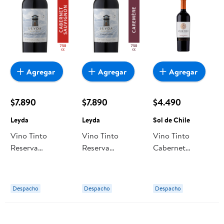
Agregar
Agregar
Agregar
$7.890
$7.890
$4.490
Leyda
Leyda
Sol de Chile
Vino Tinto
Vino Tinto
Vino Tinto
Reserva
Reserva
Cabernet
Cabernet
Carmenere
Sauvignon
Sauvignon
Botella 750 ml
Reserva Botella
Botella 750 ml
Leyda
750 ml Sol de
Despacho
Despacho
Despacho
Leyda
Chile