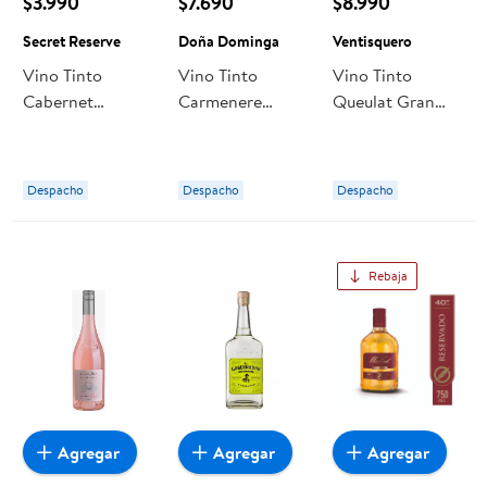
$3.990
$7.690
$8.990
Secret Reserve
Doña Dominga
Ventisquero
Vino Tinto
Vino Tinto
Vino Tinto
Cabernet
Carmenere
Queulat Gran
Sauvignon
Reserva 13°
Reserva Merlot
Selección 13°
Botella 750 ml
Botella 750 cc
Botella 750 cc
Doña Dominga
Ventisquero
Despacho
Despacho
Despacho
Secret Reserve
Rebaja
Agregar
Agregar
Agregar