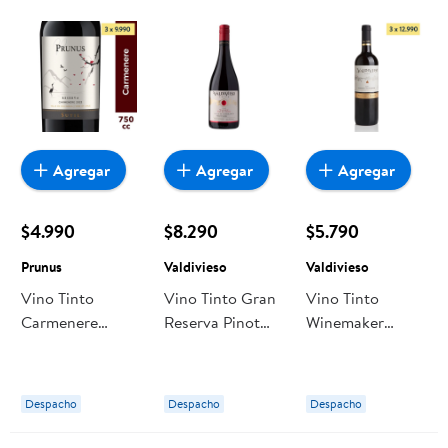
Agregar
Agregar
Agregar
$4.990
$8.290
$5.790
Prunus
Valdivieso
Valdivieso
Vino Tinto
Vino Tinto Gran
Vino Tinto
Carmenere
Reserva Pinot
Winemaker
Reserva 5°
Noir Botella 750
Reserva
Botella 750 ml
ml Valdivieso
Cabernet
Prunus
Sauvignon
Despacho
Despacho
Despacho
Botella 750 ml
Valdivieso