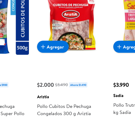
Agregar
Agre
$2.000
$3.990
$3.490
a $900
Ahorra $1.490
Sadia
Ariztia
Pollo Trut
Pechuga
Pollo Cubitos De Pechuga
kg Sadia
Super Pollo
Congelados 300 g Ariztia