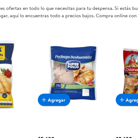
s ofertas en todo lo que necesitas para tu despensa. Si estás b
gar, aquí lo encuentras todo a precios bajos. Compra online con 
mente conveniente para ti y tu familia.
Agregar
Agre