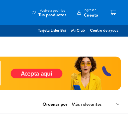
Ingresar
Vuelve a pedirlos
Tus productos
Cuenta
Tarjeta Lider Bci
Mi Club
Centro de ayuda
Ordenar por
|
Más relevantes