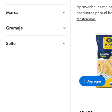
Aprovecha las mejore
Marca
productos para el ho
oportunidad sea real
Mostrar más
Gramaje
Sello
Agregar