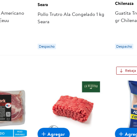
Chilenaza
Seara
o Americano
Guatita T
Pollo Trutro Ala Congelado 1 kg
Eeuu
gr Chilen
Seara
Despacho
Despacho
Rebaja
Agregar
Agre