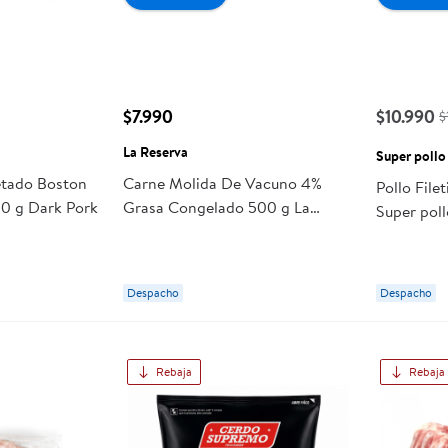
$7.990
$10.990
$
La Reserva
Super pollo
tado Boston
Carne Molida De Vacuno 4%
Pollo File
0 g Dark Pork
Grasa Congelado 500 g La
Super poll
Reserva
Despacho
Despacho
Rebaja
Rebaja