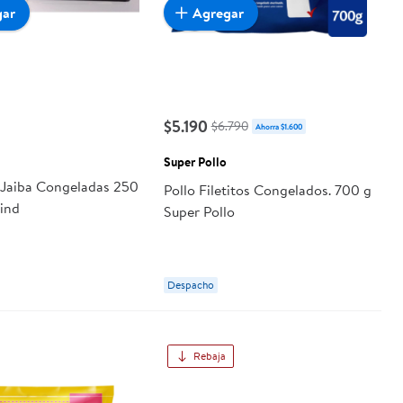
gar
Agregar
$5.190
$6.790
Ahorra $1.600
Super Pollo
 Jaiba Congeladas 250
Pollo Filetitos Congelados. 700 g
ind
Super Pollo
Despacho
Rebaja