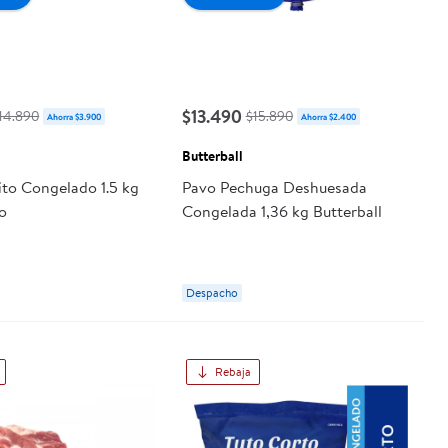
$13.490
14.890
$15.890
Ahorra $3.900
Ahorra $2.400
Butterball
tito Congelado 1.5 kg
Pavo Pechuga Deshuesada
o
Congelada 1,36 kg Butterball
Despacho
Rebaja