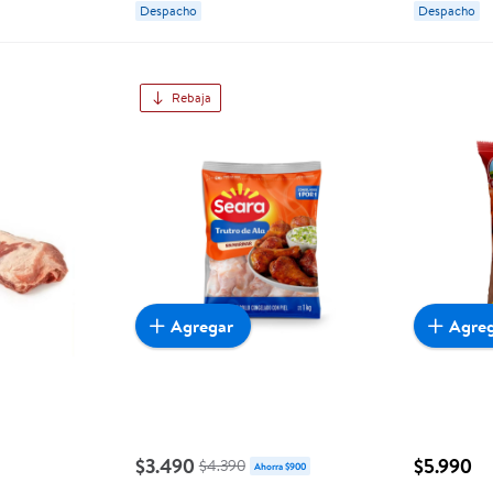
Despacho
Despacho
Rebaja
Agregar
Agre
$3.490
$5.990
$4.390
Ahorra $900