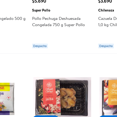
$5.690
$3.690
Super Pollo
Chilenaza
ongelado 500 g
Pollo Pechuga Deshuesada
Cazuela D
Congelada 750 g Super Pollo
1,0 kg Chi
Despacho
Despacho