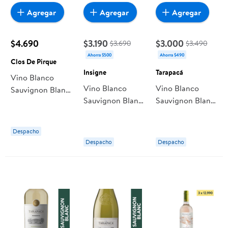
Agregar
Agregar
Agregar
$4.690
$3.190
$3.000
$3.690
$3.490
Ahorra $500
Ahorra $490
Clos De Pirque
Insigne
Tarapacá
Vino Blanco
Vino Blanco
Vino Blanco
Sauvignon Blanc
Sauvignon Blanc
Sauvignon Blanc
Caja 2L Clos De
Botella 750 cc
León De
Pirque
Insigne
Tarapacá Botella
Despacho
Despacho
Despacho