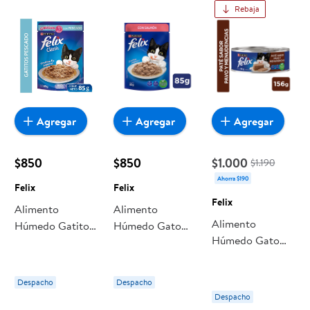
Rebaja
Agregar
Agregar
Agregar
$850
$850
$1.000
$1.190
Ahorra $190
Felix
Felix
Felix
Alimento
Alimento
Alimento
Húmedo Gatito
Húmedo Gato
Húmedo Gato
Sabor Pescado
Adulto Sabor
Adulto Paté
Pouch 85 g Felix
Salmón Pouch
Pavo/menudencia
85 g Felix
Despacho
Despacho
Lata 156 g Felix
Despacho