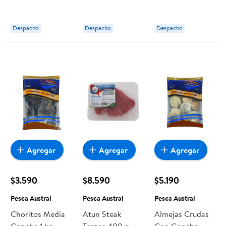
Atún Pouch 85 g
Carne Pouch 85
Pollo E Hígado
Felix
g Felix
Pouch 85 g Felix
Despacho
Despacho
Despacho
Agregar
Agregar
Agregar
$3.590
$8.590
$5.190
Pesca Austral
Pesca Austral
Pesca Austral
Choritos Media
Atun Steak
Almejas Crudas