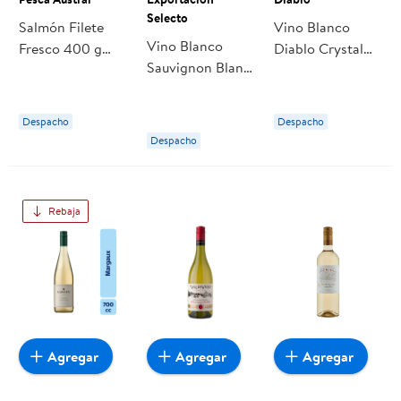
Selecto
Salmón Filete
Vino Blanco
Vino Blanco
Fresco 400 g
Diablo Crystal
Sauvignon Blanc
Pesca Austral
Sauvignon Blanc
11.5° Botella 700
13° Botella
cc Exportación
Despacho
Despacho
Selecto
Despacho
Rebaja
Agregar
Agregar
Agregar