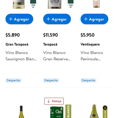
Agregar
Agregar
Agregar
$5.890
$11.590
$5.950
Gran Tarapacá
Tarapacá
Ventisquero
Vino Blanco
Vino Blanco
Vino Blanco
Sauvignon Blanc
Gran Reserva
Peninsula
Reserva Botella
Sauvignon Blanc
Reserva
750 cc Gran
Botella 750 ml
Sauvignon Blanc
Tarapacá
Tarapacá
Botella 750 ml
Despacho
Despacho
Despacho
Ventisquero
Rebaja