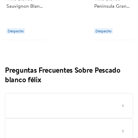
Sauvignon Blanc
Peninsula Gran
Reserva 12,5°
Reserva
Botella 750 cc
Sauvignon Blanc
Ventisquero
Botella 750 ml
Despacho
Despacho
Ventisquero
Preguntas Frecuentes Sobre Pescado
blanco félix
¿Cómo elegir la categoría adecuada de alimento para
gatos?
¿Qué significa el porcentaje de humedad y la fuente
de proteína en el alimento húmedo para gatos?