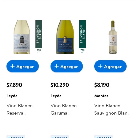
Diablo
Agregar
Agregar
Agregar
$7.890
$10.290
$8.190
Leyda
Leyda
Montes
Vino Blanco
Vino Blanco
Vino Blanco
Reserva
Garuma
Sauvignon Blanc
Sauvignon Blanc
Sauvignon Blanc
13,5° Botella 750
Botella 750 cc
Botella 750 cc
cc Montes
Leyda
Leyda
Despacho
Despacho
Despacho