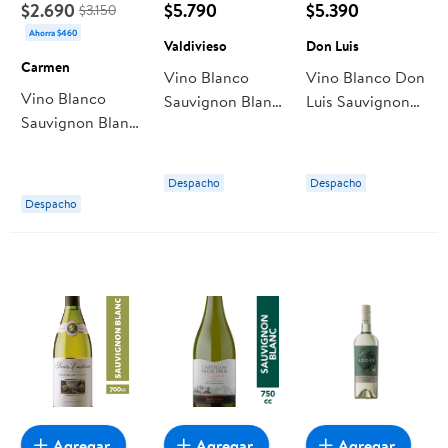
$2.690
$5.790
$5.390
$3.150
Ahorra $460
Valdivieso
Don Luis
Carmen
Vino Blanco
Vino Blanco Don
Vino Blanco
Sauvignon Blanc
Luis Sauvignon
Sauvignon Blanc
Winemaker
Blanc Botella
12° Botella 750
Reserva 12,5°
cc Carmen
Botella 750 ml
Despacho
Despacho
Valdivieso
Despacho
Agregar
Agregar
Agregar