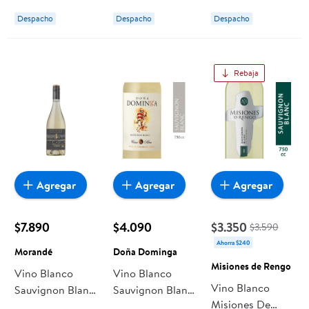
Cuvée 12° Botella
Santa Ema
Bouchon
Despacho
Despacho
Despacho
Rebaja
Agregar
Agregar
Agregar
$7.890
$4.090
$3.350
$3.590
Ahorra $240
Morandé
Doña Dominga
Misiones de Rengo
Vino Blanco
Vino Blanco
Vino Blanco
Sauvignon Blanc
Sauvignon Blanc
Misiones De
Gran Reserva 14°
Botella 750 cc