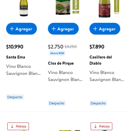
Agregar
Agregar
Agregar
$10.990
$2.750
$7.890
$3.250
Ahorra $500
Santa Ema
Casillero del
Clos de Pirque
Diablo
Vino Blanco
Vino Blanco
Vino Blanco
Sauvignon Blanc
Sauvignon Blanc
Sauvignon Blanc
Gran Reserva 12°
12° Caja 1L Clos
Reserva Especial
Botella 750 ml
de Pirque
Botella 750 cc
Santa Ema
Despacho
Casillero del
Despacho
Despacho
Diablo
Rebaja
Rebaja