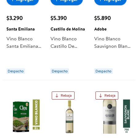
$3.290
$5.390
$5.890
Santa Emiliana
Castillo de Molina
Adobe
Vino Blanco
Vino Blanco
Vino Blanco
Santa Emiliana
Castillo De
Sauvignon Blanc
Sauvignon Blanc
Molina Gran
Reserva 12,5°
Botella
Reserva
Botella 750 ml
Sauvignon Blanc
Adobe
Despacho
Despacho
Despacho
Botella
Rebaja
Rebaja