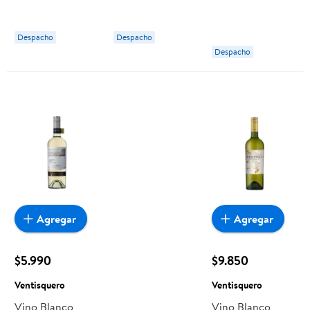
Rengo
Botella 750 ml
Doña Dominga
Sauvignon Blanc
Morandé
Despacho
Despacho
Botella
Despacho
Agregar
Agregar
$5.990
$9.850
Ventisquero
Ventisquero
Vino Blanco
Vino Blanco