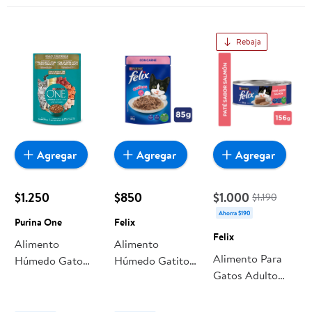
Rebaja
Agregar
Agregar
Agregar
$1.250
$850
$1.000
$1.190
Ahorra $190
Purina One
Felix
Felix
Alimento
Alimento
Alimento Para
Húmedo Gato
Húmedo Gatito
Gatos Adulto
Adulto Sabor
Sabor Carne
Húmedo Salmón
Salmón, Atún Y
Pouch 85 g Felix
156 g Felix
Pescado Blanco