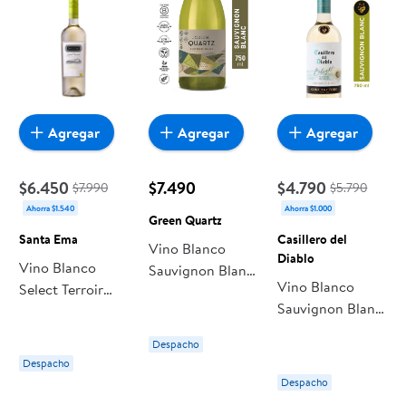
Agregar
Agregar
Agregar
$6.450
$7.490
$4.790
$7.990
$5.790
Ahorra $1.540
Ahorra $1.000
Green Quartz
Santa Ema
Casillero del
Vino Blanco
Diablo
Vino Blanco
Sauvignon Blanc
Vino Blanco
Select Terroir
Gran Reserva
Sauvignon Blanc
Reserva
12.5° Botella 750
Belight Reserva
Sauvignon Blanc
ml Green Quartz
Despacho
8.5° P.s/alc
Botella 750 cc
Despacho
Botella 750 ml
Santa Ema
Despacho
Casillero del