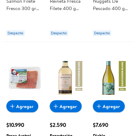
Salmón Filete
Reineta Fresca
Nuggets De
Fresco 300 gr
Filete 400 g
Pescado 400 g
Pesca Austral
Pesca Austral
Lider
Despacho
Despacho
Despacho
Agregar
Agregar
Agregar
$10.990
$2.590
$7.690
Pesca Austral
Exportación
Diablo