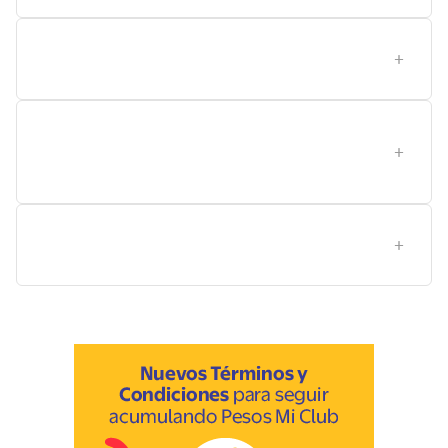
¿Qué opción es mejor para un gato adulto sedentario
frente a uno activo?
¿Cómo almacenar este alimento y qué
consideraciones de compatibilidad dietética debo
tener?
Qué señales indican que el alimento de pescado
blanco es adecuado para tu gato?