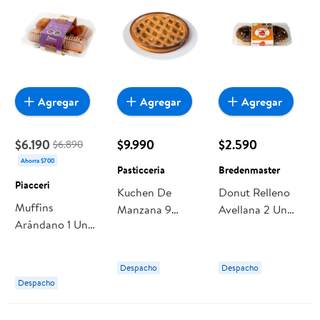
Agregar
Agregar
Agregar
$6.190
$9.990
$2.590
$6.890
Ahorra $700
Pasticceria
Bredenmaster
Piacceri
Kuchen De
Donut Relleno
Muffins
Manzana 9
Avellana 2 Un
Arándano 1 Un
Personas 1 Un
Bredenmaster
Piacceri
Pasticceria
Despacho
Despacho
Despacho