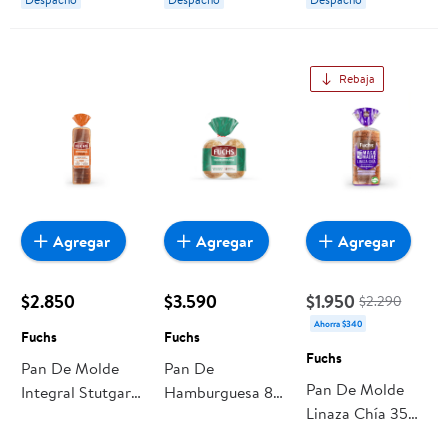
Rebaja
Agregar
Agregar
Agregar
$2.850
$3.590
$1.950
$2.290
Ahorra $340
Fuchs
Fuchs
Fuchs
Pan De Molde
Pan De
Pan De Molde
Integral Stutgart
Hamburguesa 8
Linaza Chía 350
1 Un 650 g Fuchs
Un 650 g Fuchs
g Fuchs