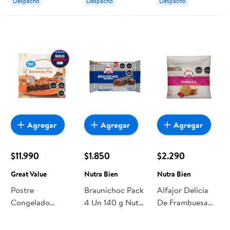
Despacho
Despacho
Despacho
Agregar
Agregar
Agregar
$11.990
$1.850
$2.290
Great Value
Nutra Bien
Nutra Bien
Postre
Braunichoc Pack
Alfajor Delicia
Congelado
4 Un 140 g Nutra
De Frambuesa
Brownie Pie
Bien
Pack 4un 168 g
Caramel Walnut
Nutra Bien