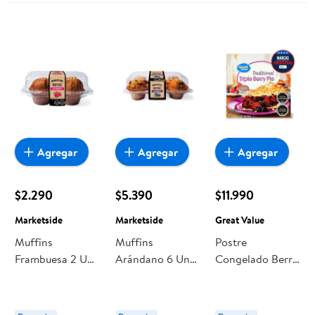
Agregar
Agregar
Agregar
$2.290
$5.390
$11.990
Marketside
Marketside
Great Value
Muffins
Muffins
Postre
Frambuesa 2 Un
Arándano 6 Un
Congelado Berry
Marketside
630 g
Pie Tripple Caja
Marketside
964 g Great
Value