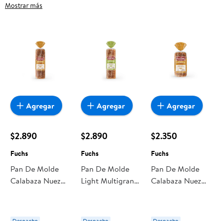
frutas frescas, carnes, pan o productos para el hogar, aquí lo
Mostrar más
encuentras todo a precios bajos. Compra online con
despacho a domicilio o retiro en tienda, y haz que esta
oportunidad sea realmente conveniente para ti y tu familia.
Agregar
Agregar
Agregar
$2.890
$2.890
$2.350
Fuchs
Fuchs
Fuchs
Pan De Molde
Pan De Molde
Pan De Molde
Calabaza Nuez
Light Multigrano
Calabaza Nuez
600 g Fuchs
620 g Fuchs
350 g Fuchs
Despacho
Despacho
Despacho