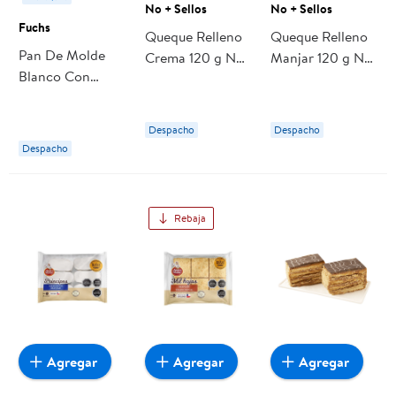
No + Sellos
No + Sellos
Fuchs
Queque Relleno
Queque Relleno
Pan De Molde
Crema 120 g No
Manjar 120 g No
Blanco Con
+ Sellos
+ Sellos
Semillas 350 g
Fuchs
Despacho
Despacho
Despacho
Rebaja
Agregar
Agregar
Agregar