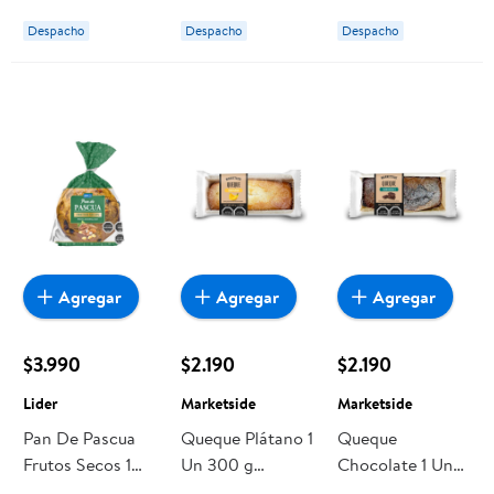
Caja 850 g Great
Despacho
Despacho
Despacho
Value
Agregar
Agregar
Agregar
$3.990
$2.190
$2.190
Lider
Marketside
Marketside
Pan De Pascua
Queque Plátano 1
Queque
Frutos Secos 1
Un 300 g
Chocolate 1 Un
Un 700 g Lider
Marketside
300 g