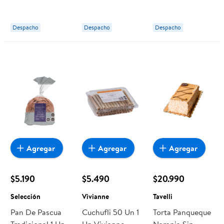
Marketside
Despacho
Despacho
Despacho
Agregar
Agregar
Agregar
$5.190
$5.490
$20.990
Selección
Vivianne
Tavelli
Pan De Pascua
Cuchufli 50 Un 1
Torta Panqueque
Tradicional 1 Un
Un Vivianne
Naranja Sin