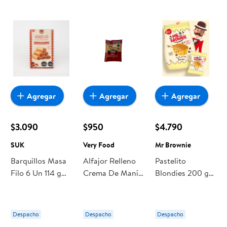
Agregar
Agregar
Agregar
$3.090
$950
$4.790
SUK
Very Food
Mr Brownie
Barquillos Masa
Alfajor Relleno
Pastelito
Filo 6 Un 114 g
Crema De Maní
Blondies 200 g
SUK
28 g Very Food
Mr Brownie
Despacho
Despacho
Despacho