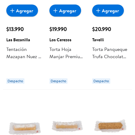
Agregar
Agregar
Agregar
$13.990
$19.990
$20.990
Las Bezanilla
Los Cerezos
Tavelli
Tentación
Torta Hoja
Torta Panqueque
Mazapan Nuez 7
Manjar Premium
Trufa Chocolate
Personas 1 Un
20 Personas 1 Un
8 Personas 1 Un
Las Bezanilla
Los Cerezos
Tavelli
Despacho
Despacho
Despacho