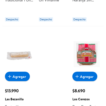
800 g Selección
Azúcar 8
Personas 1 Un
Tavelli
Despacho
Despacho
Despacho
Agregar
Agregar
$13.990
$8.690
Las Bezanilla
Los Cerezos