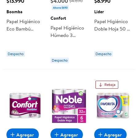
$13.990
$4.000
$8.990
$4.690
Ahorra $690
Boomba
Lider
Confort
Papel Higiénico
Papel Higiénico
Papel Higiénico
Eco Bambú
Doble Hoja 50 M
Húmedo 3
Doble Hoja 40
12 Un Lider
Paquetes 40 Un
M 12 Un Boomba
40 Un Confort
Despacho
Despacho
Despacho
Rebaja
Agregar
Agregar
Agregar