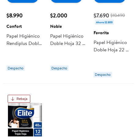
$8.990
$2.000
$7.690
$10.490
Ahorra $2.800
Confort
Noble
Favorita
Papel Higiénico
Papel Higiénico
Papel Higiénico
Rendiplus Doble
Doble Hoja 32 M
Doble Hoja 22 M
Hoja 27 M. 18 Un
6 Un Noble
24 Un Favorita
Confort
Despacho
Despacho
Despacho
Rebaja