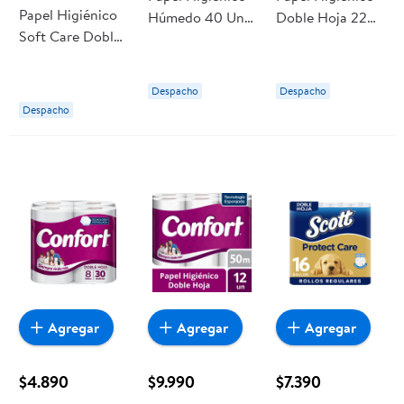
Papel Higiénico
Húmedo 40 Un
Doble Hoja 22
Soft Care Doble
40 Un Elite
Metros. 40 Un
Hoja 50 M 4 Un
Confort
Favorita
Despacho
Despacho
Despacho
Agregar
Agregar
Agregar
$4.890
$9.990
$7.390