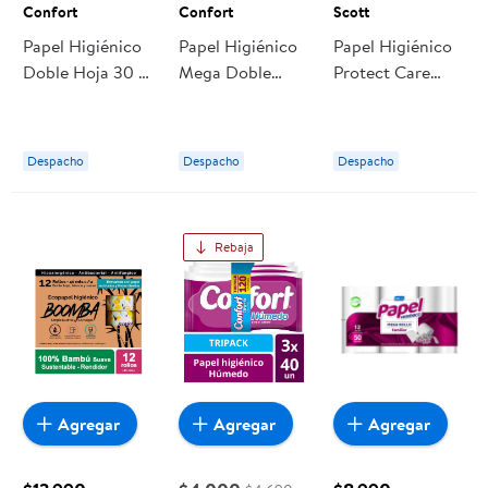
Confort
Confort
Scott
Papel Higiénico
Papel Higiénico
Papel Higiénico
Doble Hoja 30 M
Mega Doble
Protect Care
8 Un Confort
Hoja 50 M. 12 Un
Doble Hoja 22
Confort
Metros 16 Un
Scott
Despacho
Despacho
Despacho
Rebaja
Agregar
Agregar
Agregar