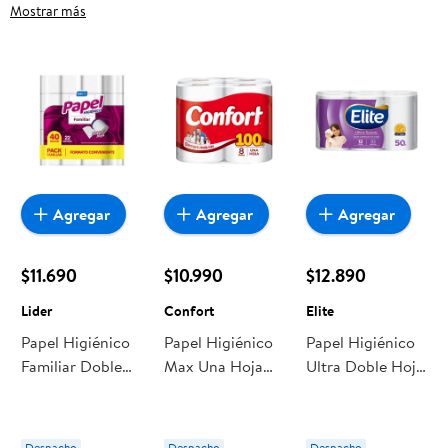
Familiar, frutas frescas, carnes, pan o productos para el
Mostrar más
hogar, aquí lo encuentras todo a precios bajos. Compra
online con despacho a domicilio o retiro en tienda, y haz que
esta oportunidad sea realmente conveniente para ti y tu
familia.
Agregar
Agregar
Agregar
$11.690
$10.990
$12.890
Lider
Confort
Elite
Papel Higiénico
Papel Higiénico
Papel Higiénico
Familiar Doble
Max Una Hoja
Ultra Doble Hoja
Hoja 22 M 40
100 M 8 Un
50 M. 12 Un Elite
Un Lider
Confort
Despacho
Despacho
Despacho