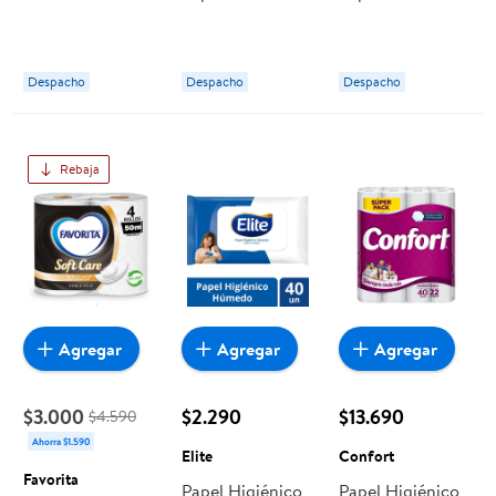
Hoja 50 Metros
Hoja 25 M 4 Un
Hoja 50 M 12 Un
12 Un Favorita
Lider
Lider
Despacho
Despacho
Despacho
Rebaja
Agregar
Agregar
Agregar
$3.000
$2.290
$13.690
$4.590
Ahorra $1.590
Elite
Confort
Favorita
Papel Higiénico
Papel Higiénico