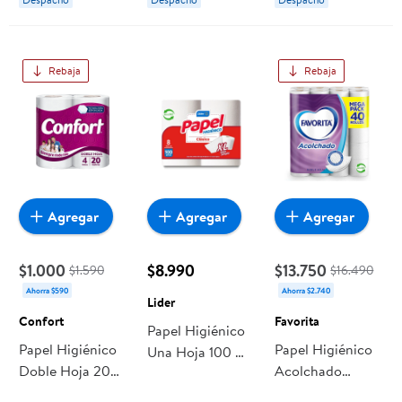
Rebaja
Rebaja
Agregar
Agregar
Agregar
$1.000
$8.990
$13.750
$1.590
$16.490
Ahorra $590
Ahorra $2.740
Lider
Confort
Favorita
Papel Higiénico
Papel Higiénico
Papel Higiénico
Una Hoja 100 M
Doble Hoja 20
Acolchado
8 Un Lider
Metros. 4 Un
Doble Hoja 22