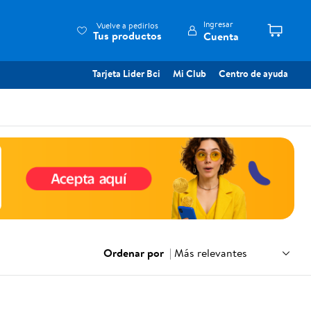
Ingresar
Vuelve a pedirlos
Tus productos
Cuenta
Tarjeta Lider Bci
Mi Club
Centro de ayuda
Ordenar por
|
Más relevantes