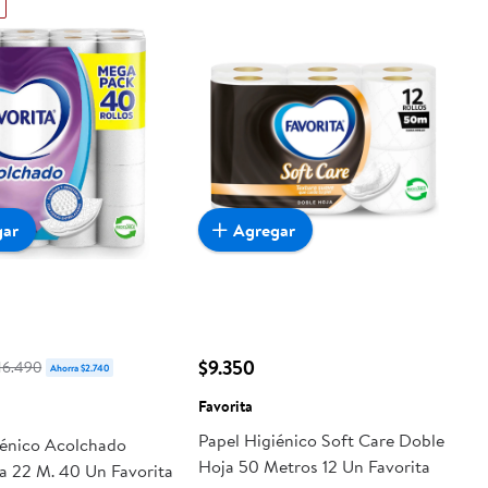
gar
Agregar
$9.350
16.490
Ahorra $2.740
Favorita
Papel Higiénico Soft Care Doble
iénico Acolchado
Hoja 50 Metros 12 Un Favorita
a 22 M. 40 Un Favorita