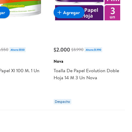
gar
Agregar
$2.000
3.550
$3.990
Ahorra $550
Ahorra $1.990
Nova
Papel Xl 100 M. 1 Un
Toalla De Papel Evolution Doble
Hoja 14 M 3 Un Nova
Despacho