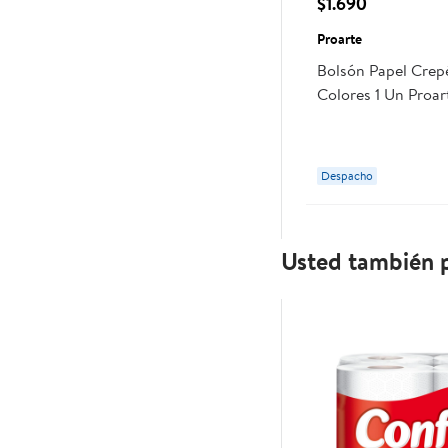
$1.690
Proarte
Bolsón Papel Crepé
Colores 1 Un Proar
Despacho
Usted también p