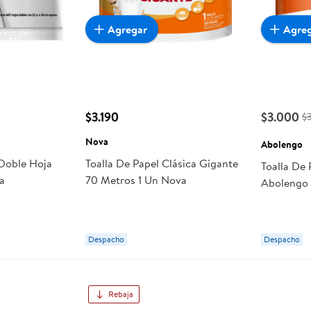
Agregar
Agre
$3.190
$3.000
$
Nova
Abolengo
 Doble Hoja
Toalla De Papel Clásica Gigante
Toalla De 
a
70 Metros 1 Un Nova
Abolengo
Despacho
Despacho
Rebaja