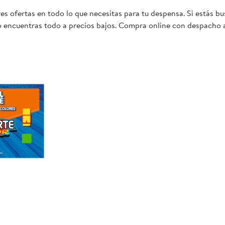
s ofertas en todo lo que necesitas para tu despensa. Si estás bu
lo encuentras todo a precios bajos. Compra online con despacho a
e para ti y tu familia.