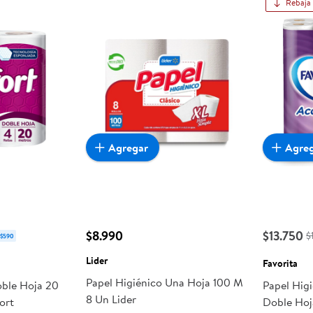
Rebaja
Agregar
Agre
$8.990
$13.750
$
 $590
Lider
Favorita
Papel Higiénico Una Hoja 100 M
oble Hoja 20
Papel Hig
8 Un Lider
ort
Doble Hoj