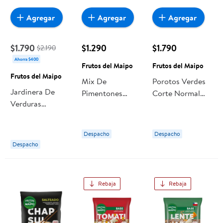
Agregar
Agregar
Agregar
$1.790
$1.290
$1.790
$2.190
Ahorra $400
Frutos del Maipo
Frutos del Maipo
Frutos del Maipo
Mix De
Porotos Verdes
Jardinera De
Pimentones
Corte Normal
Verduras
Congelados 150
350 g Frutos del
Congeladas 500
g Frutos del
Maipo
g Frutos del
Maipo
Despacho
Despacho
Maipo
Despacho
Rebaja
Rebaja