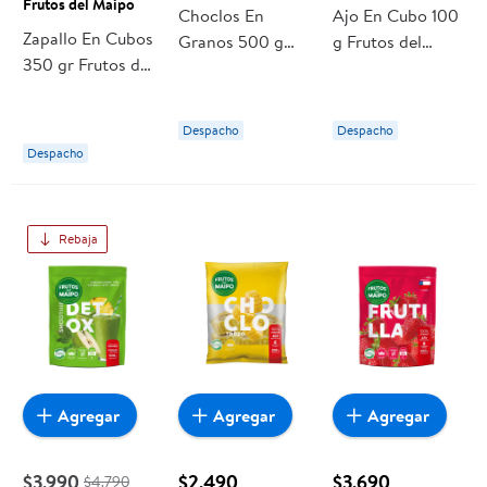
Frutos del Maipo
Choclos En
Ajo En Cubo 100
Zapallo En Cubos
Granos 500 g
g Frutos del
350 gr Frutos del
Frutos del Maipo
Maipo
Maipo
Despacho
Despacho
Despacho
Rebaja
Agregar
Agregar
Agregar
$3.990
$2.490
$3.690
$4.790