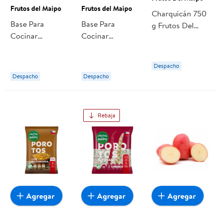
Frutos del Maipo
Frutos del Maipo
Charquicán 750
Base Para
Base Para
g Frutos Del
Cocinar
Cocinar
Maipo
Arvejado
Carbonada 500
Congelado 400
gr Frutos del
Despacho
g Frutos del
Maipo
Despacho
Despacho
Maipo
Rebaja
Agregar
Agregar
Agregar