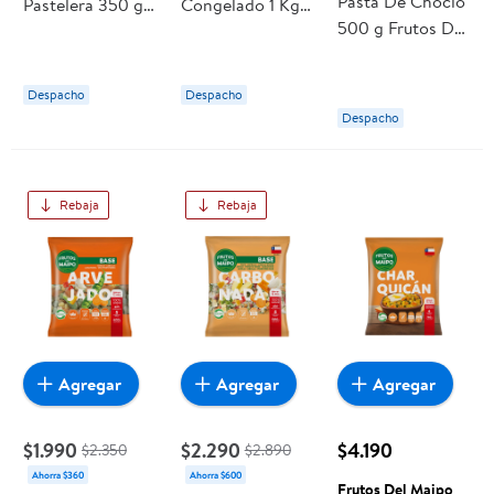
Pasta De Choclo
Pastelera 350 g
Congelado 1 Kg
500 g Frutos Del
Frutos Del Maipo
Frutos Del Maipo
Maipo
Despacho
Despacho
Despacho
Rebaja
Rebaja
Agregar
Agregar
Agregar
$1.990
$2.290
$4.190
$2.350
$2.890
Ahorra $360
Ahorra $600
Frutos Del Maipo