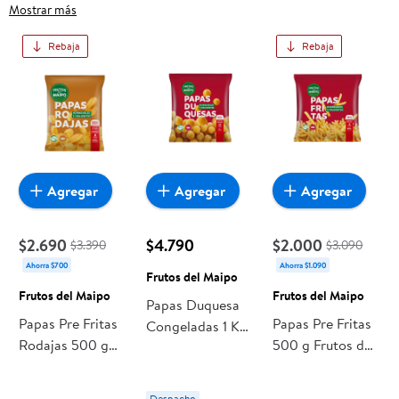
Gramos, frutas frescas, carnes, pan o productos para el
Mostrar más
hogar, aquí lo encuentras todo a precios bajos. Compra
Rebaja
Rebaja
online con despacho a domicilio o retiro en tienda, y haz que
esta oportunidad sea realmente conveniente para ti y tu
familia.
Agregar
Agregar
Agregar
$2.690
$4.790
$2.000
$3.390
$3.090
Ahorra $700
Ahorra $1.090
Frutos del Maipo
Frutos del Maipo
Frutos del Maipo
Papas Duquesa
Papas Pre Fritas
Papas Pre Fritas
Congeladas 1 Kg
Rodajas 500 g
500 g Frutos del
Frutos del Maipo
Frutos del Maipo
Maipo
Despacho