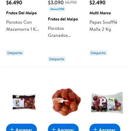
$6.490
$3.090
$2.490
$3.790
Ahorra $700
Frutos Del Maipo
Multi Marca
Frutos del Maipo
Porotos Con
Papas Soufflé
Porotos
Mazamorra 1 Kg
Malla 2 Kg
Granados
Frutos Del Maipo
Congelados
100% Natural
Despacho
Despacho
Bolsa 500 g
Despacho
Frutos del Maipo
Agregar
Agregar
Agregar