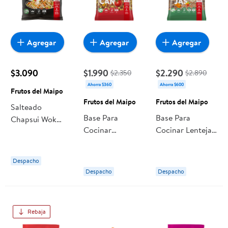
Agregar
Agregar
Agregar
$3.090
$1.990
$2.290
$2.350
$2.890
Ahorra $360
Ahorra $600
Frutos del Maipo
Frutos del Maipo
Frutos del Maipo
Salteado
Base Para
Base Para
Chapsui Wok
Cocinar
Cocinar Lentejas
Congelado 500
Tomaticán 400 g
500 g Frutos del
g Frutos del
Frutos del Maipo
Maipo
Maipo
Despacho
Despacho
Despacho
Rebaja