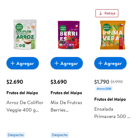
Rebaja
Agregar
Agregar
Agregar
$2.690
$3.690
$1.790
$1.990
Ahorra $200
Frutos del Maipo
Frutos del Maipo
Frutos del Maipo
Arroz De Coliflor
Mix De Frutras
Ensalada
Veggie 400 g
Berries
Primavera 500 g
Frutos del Maipo
Congelados 400
Frutos del Maipo
g Frutos del
Maipo
Despacho
Despacho