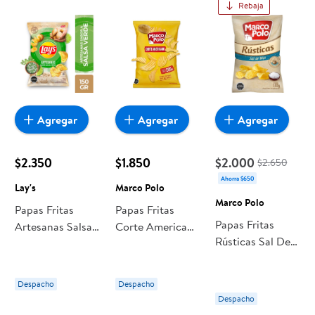
Rebaja
Agregar
Agregar
Agregar
$2.350
$1.850
$2.000
$2.650
Ahorra $650
Lay's
Marco Polo
Marco Polo
Papas Fritas
Papas Fritas
Papas Fritas
Artesanas Salsa
Corte Americano
Rústicas Sal De
Verde 150 g Lay's
200 g Marco
Mar 185 g Marco
Polo
Polo
Despacho
Despacho
Despacho