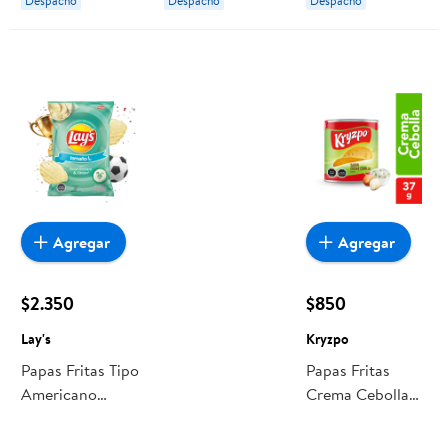
Despacho
Despacho
Despacho
Agregar
Agregar
$2.350
$850
Lay's
Kryzpo
Papas Fritas Tipo
Papas Fritas
Americano
Crema Cebolla
Crema Y Cebolla
37 ML Kryzpo
170 g Lay's