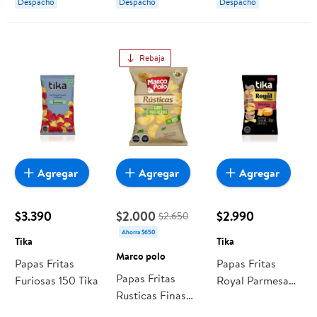
Despacho
Despacho
Despacho
Rebaja
Agregar
Agregar
Agregar
$3.390
$2.000
$2.990
$2.650
Ahorra $650
Tika
Tika
Marco polo
Papas Fritas
Papas Fritas
Papas Fritas
Furiosas 150 Tika
Royal Parmesano
Rusticas Finas
Vegano 150 Tika
Hierbas 185 g