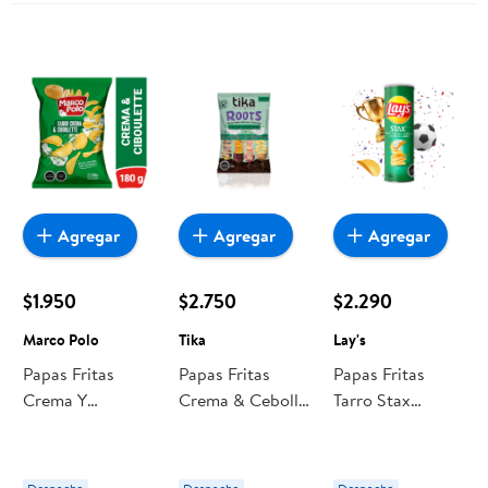
Agregar
Agregar
Agregar
$1.950
$2.750
$2.290
Marco Polo
Tika
Lay's
Papas Fritas
Papas Fritas
Papas Fritas
Crema Y
Crema & Cebolla
Tarro Stax
Ciboulette 180 g
Perejil 135 Tika
Crema Y Cebolla
Marco Polo
134 g Lay's