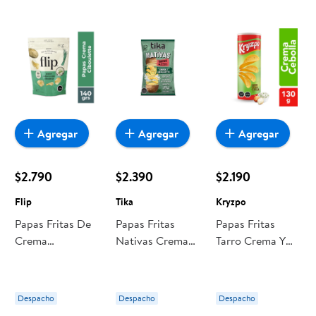
encuentras todo a precios bajos. Compra online con
despacho a domicilio o retiro en tienda, y haz que esta
oportunidad sea realmente conveniente para ti y tu familia.
Agregar
Agregar
Agregar
$2.790
$2.390
$2.190
Flip
Tika
Kryzpo
Papas Fritas De
Papas Fritas
Papas Fritas
Crema
Nativas Crema
Tarro Crema Y
Ciboulette 140 g
Ciboulette 150 g
Cebolla 130 g
Flip
Tika
Kryzpo
Despacho
Despacho
Despacho