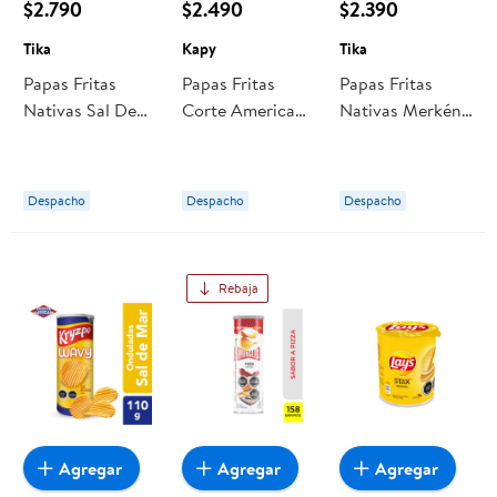
$2.790
$2.490
$2.390
Tika
Kapy
Tika
Papas Fritas
Papas Fritas
Papas Fritas
Nativas Sal De
Corte Americano
Nativas Merkén
Mar 150 g Tika
190 g Kapy
Ahumado 150 g
Tika
Despacho
Despacho
Despacho
Rebaja
Agregar
Agregar
Agregar