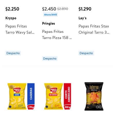
$2.250
$2.450
$1.290
$2.890
Ahorra $440
Kryzpo
Lay´s
Pringles
Papas Fritas
Papas Fritas Stax
Papas Fritas
Tarro Wavy Sal
Original Tarro 36
Tarro Pizza 158 g
De Mar 110 g
Lay´s
Pringles
Kryzpo
Despacho
Despacho
Despacho