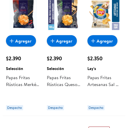
Agregar
Agregar
Agregar
$2.390
$2.390
$2.350
Selección
Selección
Lay's
Papas Fritas
Papas Fritas
Papas Fritas
Rústicas Merkén
Rústicas Queso Y
Artesanas Sal De
185 g Selección
Orégano 185 g
Mar 150 g Lay's
Selección
Despacho
Despacho
Despacho