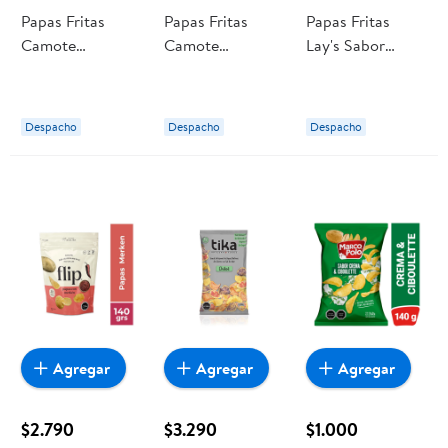
Papas Fritas
Papas Fritas
Papas Fritas
Camote
Camote
Lay's Sabor
Barbecue
Jalapeño
Ketchup 170 g
Coreano 150 g
Chipotle 150 g
Lays
Tika
Tika
Despacho
Despacho
Despacho
Agregar
Agregar
Agregar
$2.790
$3.290
$1.000