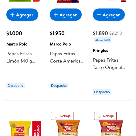
Agregar
Agregar
Agregar
$1.000
$1.950
$1.890
$2.290
Ahorra $400
Marco Polo
Marco Polo
Pringles
Papas Fritas
Papas Fritas
Papas Fritas
Limón 140 g
Corte Americano
Tarro Original
Marco Polo
Ketchup 180 g
104 g Pringles
Marco Polo
Despacho
Despacho
Despacho
Rebaja
Rebaja