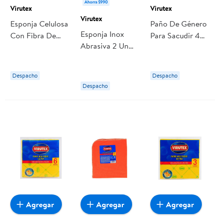
Ahorra $990
Virutex
Virutex
Virutex
Esponja Celulosa
Paño De Género
Esponja Inox
Con Fibra De
Para Sacudir 405
Abrasiva 2 Un
Sisal X2 Virutex
Cm 1 Un Virutex
Virutex
Despacho
Despacho
Despacho
Agregar
Agregar
Agregar