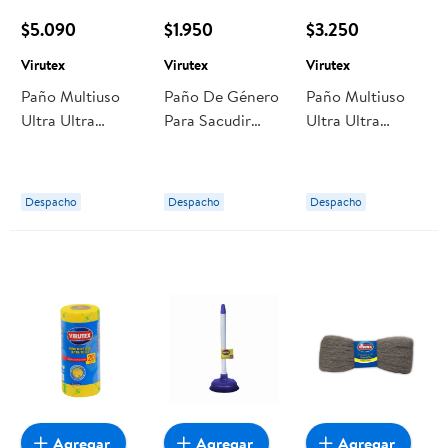
$5.090
$1.950
$3.250
Virutex
Virutex
Virutex
Paño Multiuso
Paño De Género
Paño Multiuso
Ultra Ultra
Para Sacudir
Ultra Ultra
Absorbente
Extra Grande
Absorbente
Amarillo 6 Un
45cm 1 Un
Amarillo 3 Un
Virutex
Virutex
Virutex
Despacho
Despacho
Despacho
Agregar
Agregar
Agregar