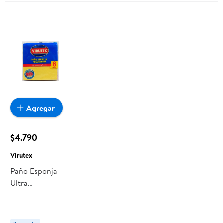
Agregar
$4.790
Virutex
Paño Esponja
Ultra
Absorbente 6 Un
Virutex