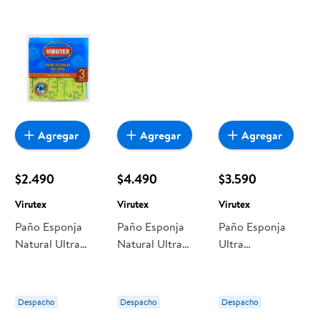
encuentras todo a precios bajos. Compra online con
despacho a domicilio o retiro en tienda, y haz que esta
oportunidad sea realmente conveniente para ti y tu familia.
Agregar
Agregar
Agregar
$2.490
$4.490
$3.590
Virutex
Virutex
Virutex
Paño Esponja
Paño Esponja
Paño Esponja
Natural Ultra
Natural Ultra
Ultra
Absorbente 3 Un
Absorbente 6 Un
Absorbente 3 Un
Virutex
Virutex
Virutex
Despacho
Despacho
Despacho