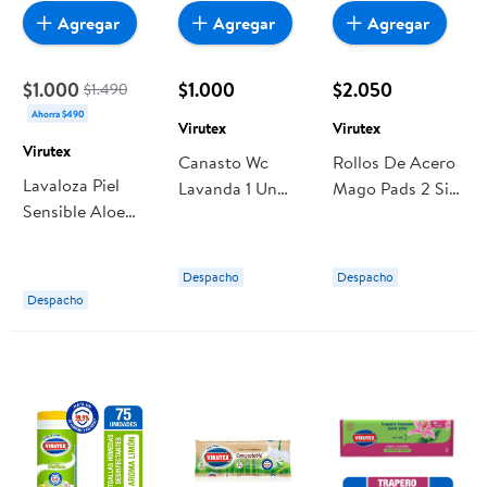
Agregar
Agregar
Agregar
$1.000
$1.000
$2.050
$1.490
Ahorra $490
Virutex
Virutex
Virutex
Canasto Wc
Rollos De Acero
Lavaloza Piel
Lavanda 1 Un
Mago Pads 2 Sin
Sensible Aloe
Virutex
Jabón 12 Un
Vera 500 ml
Virutex
Virutex
Despacho
Despacho
Despacho