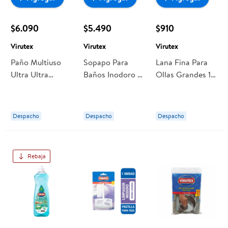
$6.090
$5.490
$910
Virutex
Virutex
Virutex
Paño Multiuso
Sopapo Para
Lana Fina Para
Ultra Ultra
Baños Inodoro 1
Ollas Grandes 1
Absorbente
Un Virutex
Un Virutex
Amarillo 20 Un
Virutex
Despacho
Despacho
Despacho
Rebaja