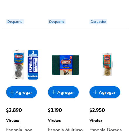
Surtido 1 Un
Un Virutex
Virutex
Virutex
Despacho
Despacho
Despacho
Agregar
Agregar
Agregar
$2.890
$3.190
$2.950
Virutex
Virutex
Virutex
Esponja Inox
Esponja Multiuso
Esponja Dorada