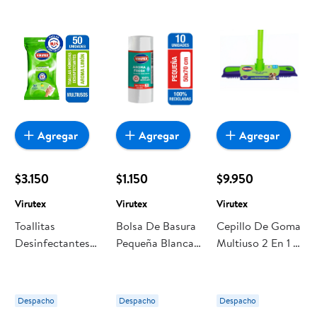
Agregar
Agregar
Agregar
$3.150
$1.150
$9.950
Virutex
Virutex
Virutex
Toallitas
Bolsa De Basura
Cepillo De Goma
Desinfectantes
Pequeña Blanca
Multiuso 2 En 1 1
Multiuso Limón
50x70 Cm 10 Un
Un Virutex
Bosla Resellable
Virutex
50 Un Virutex
Despacho
Despacho
Despacho