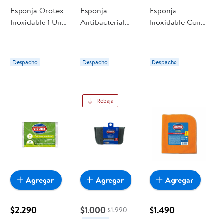
Esponja Orotex
Esponja
Esponja
Inoxidable 1 Un
Antibacterial
Inoxidable Con
Virutex
Lisa 2 Un Virutex
Mango Platinum
1 Un Virutex
Despacho
Despacho
Despacho
Rebaja
Agregar
Agregar
Agregar
$2.290
$1.000
$1.490
$1.990