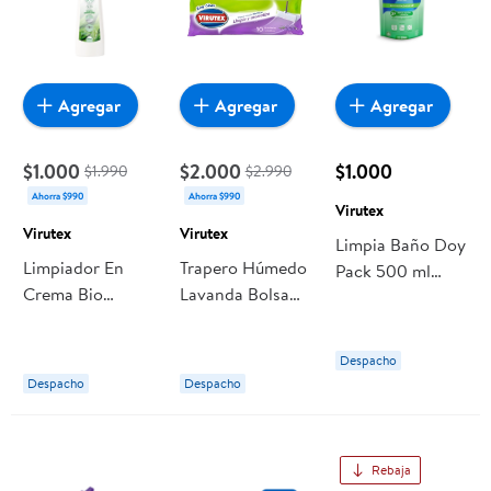
Agregar
Agregar
Agregar
$1.000
$2.000
$1.000
$1.990
$2.990
Ahorra $990
Ahorra $990
Virutex
Virutex
Virutex
Limpia Baño Doy
Limpiador En
Trapero Húmedo
Pack 500 ml
Crema Bio
Lavanda Bolsa
Virutex
Original 500 ml
Resellable 10 Un
Virutex
Virutex
Despacho
Despacho
Despacho
Rebaja