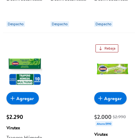
Multiuso Limón
Limón Bolsa
Multisuperficies
Tarro 35 Un
Resellable 90 Un
Líquido Botella
Virutex
Virutex
500 ml Virutex
Despacho
Despacho
Despacho
Rebaja
Agregar
Agregar
$2.290
$2.000
$2.990
Ahorra $990
Virutex
Virutex
Trapero Húmedo