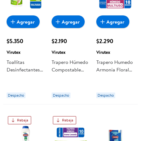
Agregar
Agregar
Agregar
$5.350
$2.190
$2.290
Virutex
Virutex
Virutex
Toallitas
Trapero Húmedo
Trapero Humedo
Desinfectantes
Compostable
Armonia Floral
Multiuso Limón
Bolsa Resellable
10 Un Virutex
Bolsa Resellable
1 Un Virutex
75 Un Virutex
Despacho
Despacho
Despacho
Rebaja
Rebaja