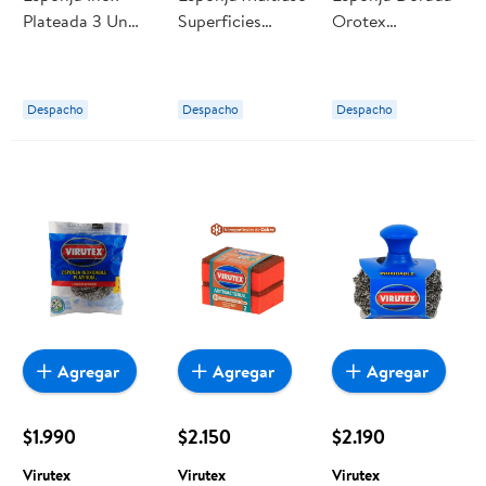
Plateada 3 Un
Superficies
Orotex
Virutex
Resistentes 1 Un
Antibacterial
Virutex
Virutex
Despacho
Despacho
Despacho
Agregar
Agregar
Agregar
$1.990
$2.150
$2.190
Virutex
Virutex
Virutex