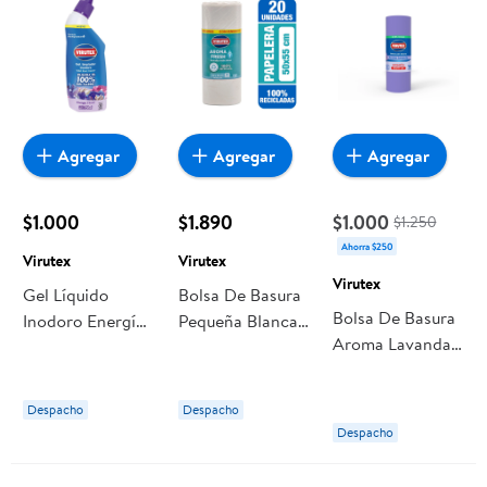
Agregar
Agregar
Agregar
$1.000
$1.890
$1.000
$1.250
Ahorra $250
Virutex
Virutex
Virutex
Gel Líquido
Bolsa De Basura
Bolsa De Basura
Inodoro Energía
Pequeña Blanca
Aroma Lavanda
Floral 250 ml
50x55 Cm 20 Un
50x70 Cm
Virutex
Virutex
Pequeña 10 Un
Despacho
Despacho
Virutex
Despacho