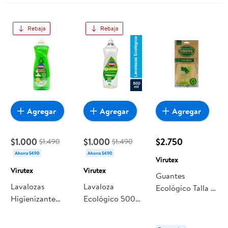
Rebaja
Rebaja
Agregar
Agregar
Agregar
$1.000
$1.000
$2.750
$1.490
$1.490
Ahorra $490
Ahorra $490
Virutex
Virutex
Virutex
Guantes
Lavalozas
Lavaloza
Ecológico Talla P
Higienizante
Ecológico 500
Virutex
500 ml Virutex
ml Virutex