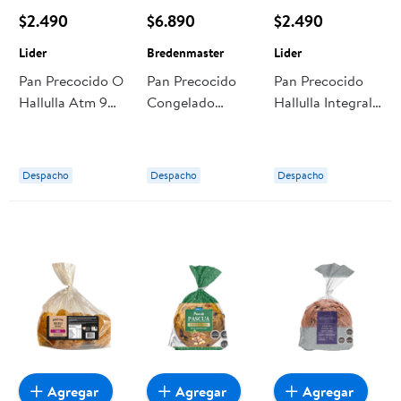
$2.490
$6.890
$2.490
Lider
Bredenmaster
Lider
Pan Precocido O
Pan Precocido
Pan Precocido
Hallulla Atm 9
Congelado
Hallulla Integral
Un 900 g Lider
Hallulla 30 Un
Atm 18 Un 1 kg
1,6 kg
Lider
Bredenmaster
Despacho
Despacho
Despacho
Agregar
Agregar
Agregar