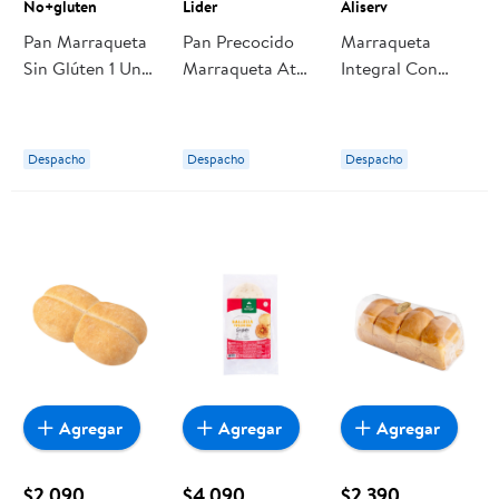
No+gluten
Lider
Aliserv
Pan Marraqueta
Pan Precocido
Marraqueta
Sin Glúten 1 Un
Marraqueta Atm
Integral Con
480 g
8 Un 880 g Lider
Linaza Granel
No+gluten
500 g Aliserv
Despacho
Despacho
Despacho
Agregar
Agregar
Agregar
$2.090
$4.090
$2.390