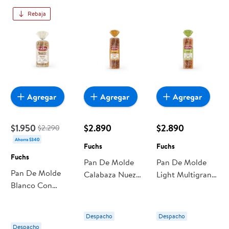
encuentras todo a precios bajos. Compra online con
Rebaja
despacho a domicilio o retiro en tienda, y haz que esta
oportunidad sea realmente conveniente para ti y tu familia.
Agregar
Agregar
Agregar
$1.950
$2.890
$2.890
$2.290
Ahorra $340
Fuchs
Fuchs
Fuchs
Pan De Molde
Pan De Molde
Pan De Molde
Calabaza Nuez
Light Multigrano
Blanco Con
600 g Fuchs
620 g Fuchs
Semillas 350 g
Fuchs
Despacho
Despacho
Despacho