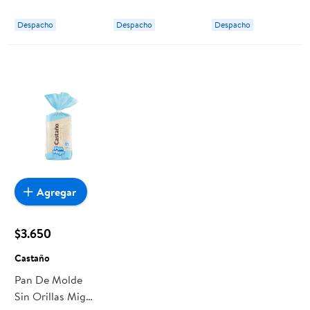
g Vollkorn
Vollkorn
840 g
Bredenmaster
Despacho
Despacho
Despacho
Agregar
$3.650
Castaño
Pan De Molde
Sin Orillas Miga