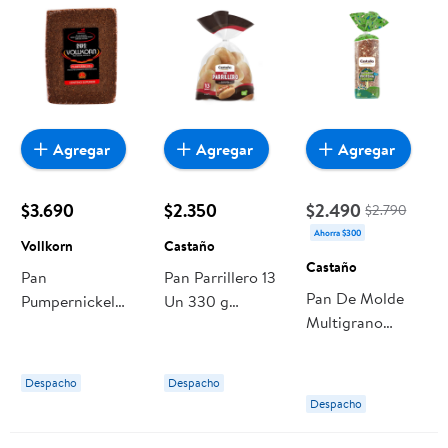
Agregar
Agregar
Agregar
$3.690
$2.350
$2.490
$2.790
Ahorra $300
Vollkorn
Castaño
Castaño
Pan
Pan Parrillero 13
Pan De Molde
Pumpernickel
Un 330 g
Multigrano
500 gr Vollkorn
Castaño
Proteína 620 g
Castaño
Despacho
Despacho
Despacho