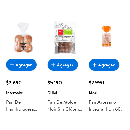
Agregar
Agregar
Agregar
$2.690
$5.190
$2.990
Interbake
Dilici
Ideal
Pan De
Pan De Molde
Pan Artesano
Hamburguesa
Noir Sin Glúten 1
Integral 1 Un 600
Brioche 8 Un
Un 430 g Dilici
g Ideal
Interbake