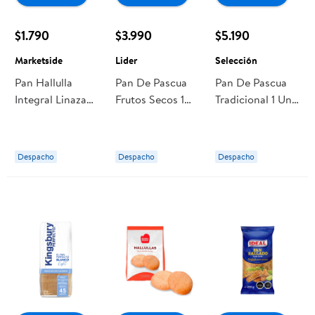
$1.790
$3.990
$5.190
Marketside
Lider
Selección
Pan Hallulla
Pan De Pascua
Pan De Pascua
Integral Linaza
Frutos Secos 1
Tradicional 1 Un
400 g
Un 700 g Lider
800 g Selección
Marketside
Despacho
Despacho
Despacho