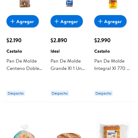
Agregar
Agregar
Agregar
$2.190
$2.890
$2.990
Castaño
Ideal
Castaño
Pan De Molde
Pan De Molde
Pan De Molde
Centeno Doble
Grande Xl 1 Un
Integral Xl 770 g
Fibra 400 g
750 g Ideal
Castaño
Castaño
Despacho
Despacho
Despacho