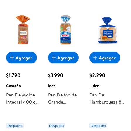
Agregar
Agregar
Agregar
$1.790
$3.990
$2.290
Castaño
Ideal
Lider
Pan De Molde
Pan De Molde
Pan De
Integral 400 g
Grande
Hamburguesa 8
Castaño
Sándwich 700 g
Un 520 g Lider
Ideal
Despacho
Despacho
Despacho