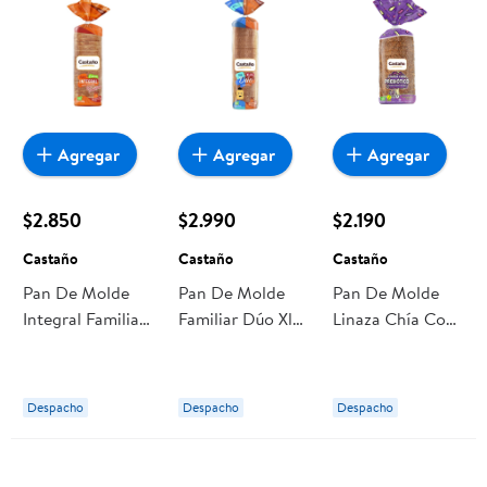
Agregar
Agregar
Agregar
$2.850
$2.990
$2.190
Castaño
Castaño
Castaño
Pan De Molde
Pan De Molde
Pan De Molde
Integral Familiar
Familiar Dúo Xl
Linaza Chía Con
1 Un 630 g
760 gr Castaño
Prebióticos 400
Castaño
g Castaño
Despacho
Despacho
Despacho