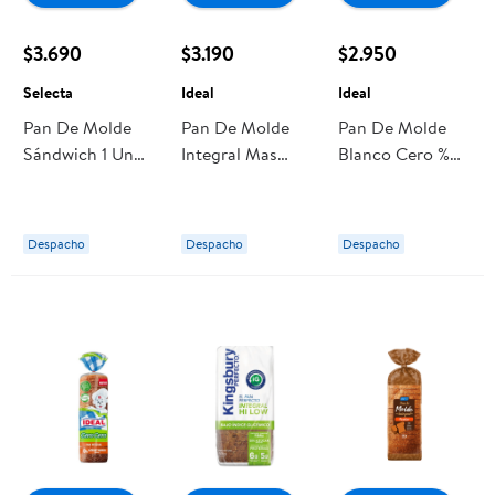
$3.690
$3.190
$2.950
Selecta
Ideal
Ideal
Pan De Molde
Pan De Molde
Pan De Molde
Sándwich 1 Un
Integral Mas
Blanco Cero %
800 g Selecta
Protein 1 Un 650
Azúcar Y Grasas
g Ideal
580 g Ideal
Despacho
Despacho
Despacho