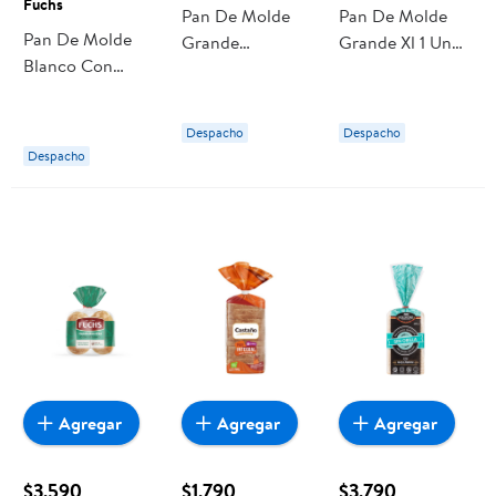
Fuchs
Pan De Molde
Pan De Molde
Pan De Molde
Grande
Grande Xl 1 Un
Blanco Con
Sándwich 700 g
750 g Ideal
Semillas 350 g
Ideal
Fuchs
Despacho
Despacho
Despacho
Agregar
Agregar
Agregar
$3.590
$1.790
$3.790