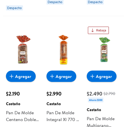
Despacho
Despacho
Despacho
Rebaja
Agregar
Agregar
Agregar
$2.190
$2.990
$2.490
$2.790
Ahorra $300
Castaño
Castaño
Castaño
Pan De Molde
Pan De Molde
Pan De Molde
Centeno Doble
Integral Xl 770 g
Multigrano
Fibra 400 g
Castaño