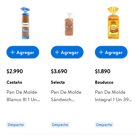
Agregar
Agregar
Agregar
$2.990
$3.690
$1.890
Castaño
Selecta
Bauducco
Pan De Molde
Pan De Molde
Pan De Molde
Blanco Xl 1 Un
Sándwich
Integral 1 Un 390
770 g Castaño
Integral 1 Un 800
g Bauducco
g Selecta
Despacho
Despacho
Despacho