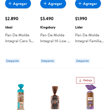
Agregar
Agregar
Agregar
$2.890
$3.490
$1.990
Ideal
Kingsbury
Lider
Pan De Molde
Pan De Molde
Pan De Molde
Integral Cero %
Integral Hi Low 1
Integral Familiar
Azúcar Y Grasas
Un 500 g
580 g Lider
600 g Ideal
Kingsbury
Despacho
Despacho
Despacho
Rebaja