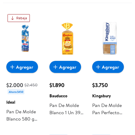
Rebaja
Agregar
Agregar
Agregar
$2.000
$1.890
$3.750
$2.450
Ahorra $450
Bauducco
Kingsbury
Ideal
Pan De Molde
Pan De Molde
Pan De Molde
Blanco 1 Un 390
Pan Perfecto
Blanco 580 g
g Bauducco
Blanco 580 g
Ideal
Kingsbury