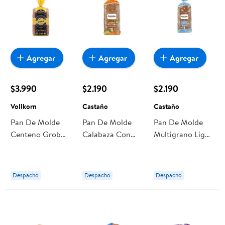
Agregar
Agregar
Agregar
$3.990
$2.190
$2.190
Vollkorn
Castaño
Castaño
Pan De Molde
Pan De Molde
Pan De Molde
Centeno Grob
Calabaza Con
Multigrano Light
750 g Vollkorn
Proteína De
Colágeno 400 g
Arveja 400 g
Castaño
Castaño
Despacho
Despacho
Despacho