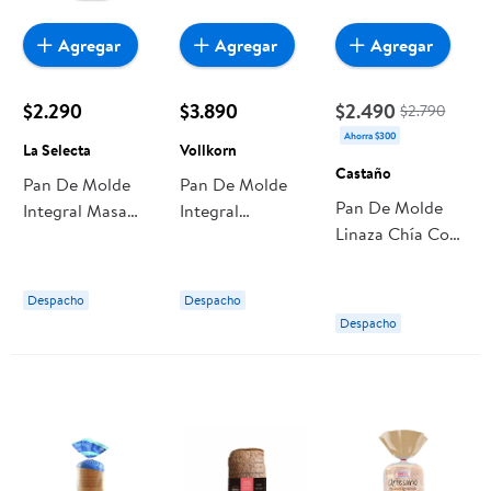
Agregar
Agregar
Agregar
$2.290
$3.890
$2.490
$2.790
Ahorra $300
La Selecta
Vollkorn
Castaño
Pan De Molde
Pan De Molde
Pan De Molde
Integral Masa
Integral
Linaza Chía Con
Madre 1 Un 580
Schwartzbrot
Prebióticos 1 Un
g La Selecta
Vollkorn
600 g Castaño
Despacho
Despacho
Despacho