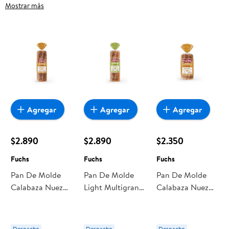
sin Sello, frutas frescas, carnes, pan o productos para el
Mostrar más
hogar, aquí lo encuentras todo a precios bajos. Compra
online con despacho a domicilio o retiro en tienda, y haz que
esta oportunidad sea realmente conveniente para ti y tu
familia.
Agregar
Agregar
Agregar
$2.890
$2.890
$2.350
Fuchs
Fuchs
Fuchs
Pan De Molde
Pan De Molde
Pan De Molde
Calabaza Nuez
Light Multigrano
Calabaza Nuez
600 g Fuchs
620 g Fuchs
350 g Fuchs
Despacho
Despacho
Despacho