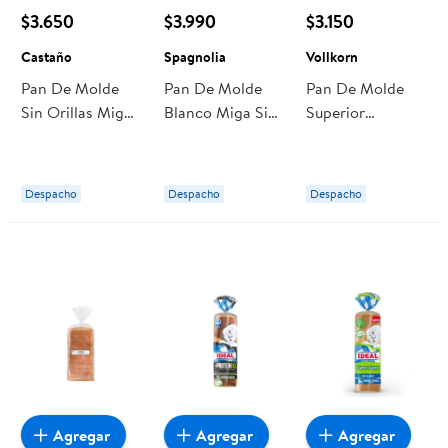
$3.650
$3.990
$3.150
Castaño
Spagnolia
Vollkorn
Pan De Molde
Pan De Molde
Pan De Molde
Sin Orillas Miga
Blanco Miga Sin
Superior
Sándwich 440 g
Borde 440 g
Schrotbrot 550
Castaño
Spagnolia
g Vollkorn
Despacho
Despacho
Despacho
Agregar
Agregar
Agregar