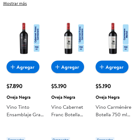
con Sello, frutas frescas, carnes, pan o productos para el
Mostrar más
hogar, aquí lo encuentras todo a precios bajos. Compra
online con despacho a domicilio o retiro en tienda, y haz que
esta oportunidad sea realmente conveniente para ti y tu
familia.
Agregar
Agregar
Agregar
$7.890
$5.190
$5.190
Oveja Negra
Oveja Negra
Oveja Negra
Vino Tinto
Vino Cabernet
Vino Carménère
Ensamblaje Gran
Franc Botella
Botella 750 ml
Reserva Botella
750 ml Oveja
Oveja Negra
0,75 L Oveja
Negra
Negra
Despacho
Despacho
Despacho