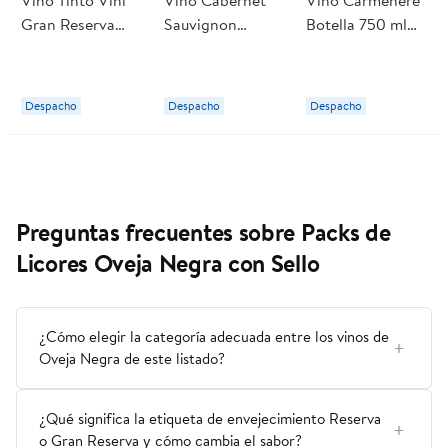
Vino Tinto Vini
Vino Cabernet
Vino Carménère
Gran Reserva
Sauvignon
Botella 750 ml
Cabernet
Botella 750 ml
Oveja Negra
Sauvignon 13.5°
Oveja Negra
Botella 750 ml
Despacho
Despacho
Despacho
Oveja Negra
Preguntas frecuentes sobre Packs de
Licores Oveja Negra con Sello
¿Cómo elegir la categoría adecuada entre los vinos de
Oveja Negra de este listado?
¿Qué significa la etiqueta de envejecimiento Reserva
o Gran Reserva y cómo cambia el sabor?