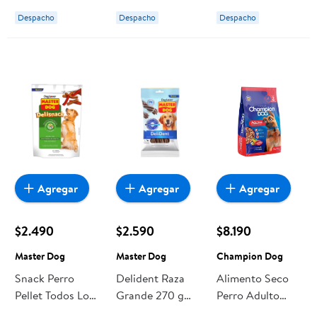
Master Dog
Doypack 300 g
Despacho
Despacho
Despacho
Master Dog
Agregar
Agregar
Agregar
$2.490
$2.590
$8.190
Master Dog
Master Dog
Champion Dog
Snack Perro
Delident Raza
Alimento Seco
Pellet Todos Los
Grande 270 g
Perro Adulto
Tamaños
Master Dog
Raza