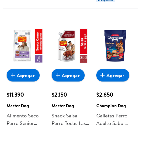
Master Dog
Agregar
Agregar
Agregar
$11.390
$2.150
$2.650
Master Dog
Master Dog
Champion Dog
Alimento Seco
Snack Salsa
Galletas Perro
Perro Senior
Perro Todas Las
Adulto Sabor
Raza Pequeña
Edades Sabor
Carne Bolsa 500
Carne Bolsa 3 kg
Carne Al Jugo
g Champion Dog