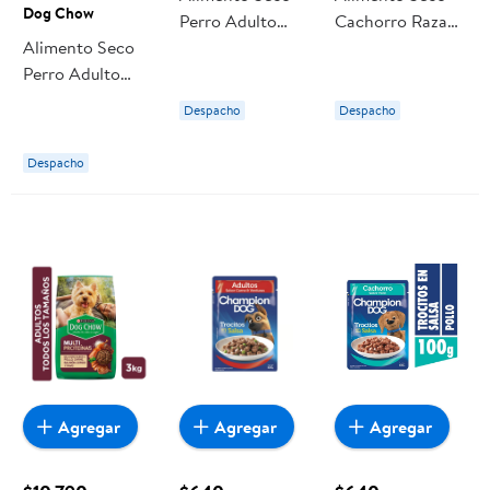
Dog Chow
Perro Adulto
Cachorro Raza
Alimento Seco
Alta Proteina
Pequeña Carne Y
Perro Adulto
Carne Bolsa 3 kg
Pollo Bolsa 3 Kg
Multi Proteina
Dog Chow
Dog Chow
Despacho
Despacho
Carne Bolsa 12
kg Dog Chow
Despacho
Agregar
Agregar
Agregar