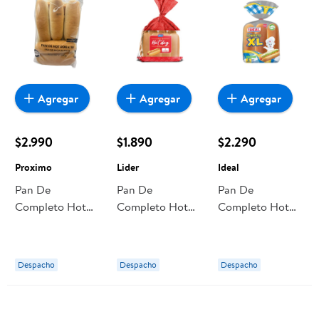
Agregar
Agregar
Agregar
$2.990
$1.890
$2.290
Proximo
Lider
Ideal
Pan De
Pan De
Pan De
Completo Hot
Completo Hot
Completo Hot
Dog 10un 1 Un
Dog 8 Un 480 g
Dog Xl 6 Un 528
Proximo
Lider
g Ideal
Despacho
Despacho
Despacho