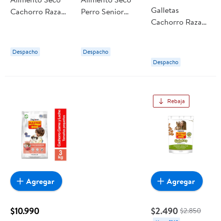
Galletas
Cachorro Raza
Perro Senior
Cachorro Raza
Mediana/grande
Raza
Grande Sabor
Sabor Carne Y
Mediana/grande
Leche Bolsa 500
Leche Bolsa 3 Kg
Carne Bolsa 3 Kg
Despacho
Despacho
g Master Dog
Master Dog
Master Dog
Despacho
Rebaja
Agregar
Agregar
$10.990
$2.490
$2.850