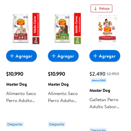
Rebaja
Agregar
Agregar
Agregar
$10.990
$10.990
$2.490
$2.850
Ahorra $360
Master Dog
Master Dog
Master Dog
Alimento Seco
Alimento Seco
Galletas Perro
Perro Adulto
Perro Adulto
Adulto Sabor
Raza
Raza Pequeña
Carne Bolsa 500
Mediana/grande
Carne Bolsa 3 Kg
g Master Dog
Sabor Carne
Master Dog
Despacho
Despacho
Bolsa 3 Kg
Despacho