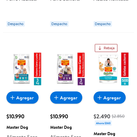
Raza Pequeña
Carne Bolsa 2,7
Sabor Carne
Carne Bolsa 3 Kg
kg Champion
Bolsa 50 g
Champion Dog
Dog
Master Dog
Despacho
Despacho
Despacho
Rebaja
Agregar
Agregar
Agregar
$10.990
$10.990
$2.490
$2.850
Ahorra $360
Master Dog
Master Dog
Master Dog
Alimento Seco
Alimento Seco