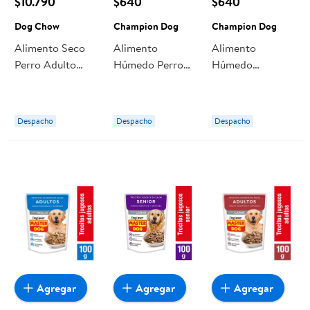
$10.790
$640
$640
Dog Chow
Champion Dog
Champion Dog
Alimento Seco
Alimento
Alimento
Perro Adulto
Húmedo Perro
Húmedo
Multi Proteina
Adulto Sabor
Cachorro
Carne Bolsa 3 kg
Carne Y
Trocitos Sabor
Dog Chow
Vegetales Sobre
Carne Pouch 100
Despacho
Despacho
Despacho
100 g Champion
g Champion Dog
Dog
Agregar
Agregar
Agregar