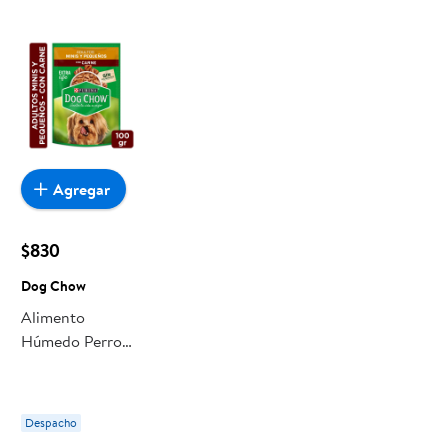
encuentras todo a precios bajos. Compra online con
despacho a domicilio o retiro en tienda, y haz que esta
oportunidad sea realmente conveniente para ti y tu familia.
Agregar
$830
Dog Chow
Alimento
Húmedo Perro
Adulto Raza
Pequeña Sabor
Carne Pouch 100
Despacho
g Dog Chow