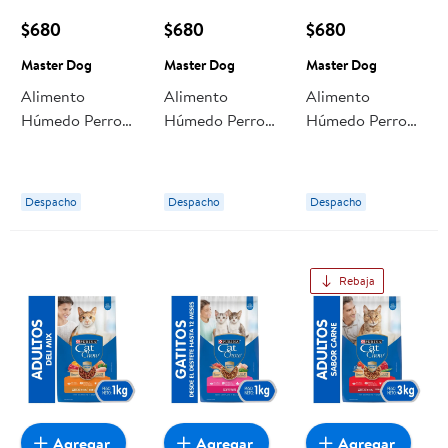
$680
$680
$680
Master Dog
Master Dog
Master Dog
Alimento
Alimento
Alimento
Húmedo Perro
Húmedo Perro
Húmedo Perro
Adulto Trocitos
Senior Trocitos
Adulto Trocitos
Sabor Pollo
Sabor Carne
Sabor Carne
Pouch 100 g
Pouch 100 g
Pouch 100 g
Despacho
Despacho
Despacho
Master Dog
Master Dog
Master Dog
Rebaja
Agregar
Agregar
Agregar