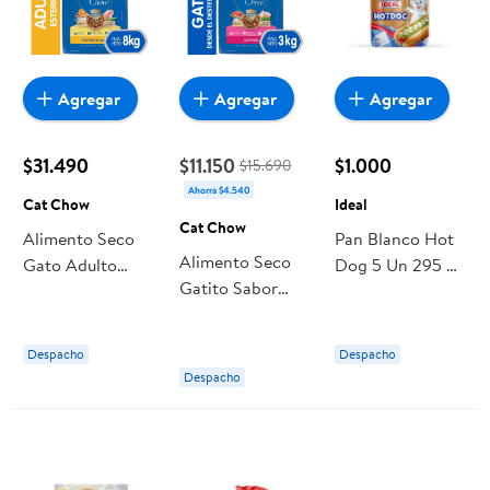
Agregar
Agregar
Agregar
$31.490
$11.150
$1.000
$15.690
Ahorra $4.540
Cat Chow
Ideal
Cat Chow
Alimento Seco
Pan Blanco Hot
Alimento Seco
Gato Adulto
Dog 5 Un 295 g
Gatito Sabor
Esterilizado
Ideal
Carne Bolsa 3 Kg
Sabor Pescado
Cat Chow
Bolsa 8 Kg Cat
Despacho
Despacho
Chow
Despacho