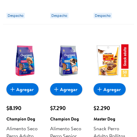
Multivitamínico
Mediana/grande
Sabor Pollo
Carne Y Cereales
Despacho
Despacho
Despacho
Bolsa 300 g
Bolsa 3 Kg
Master Dog
Champion Dog
Agregar
Agregar
Agregar
$8.190
$7.290
$2.290
Champion Dog
Champion Dog
Master Dog
Alimento Seco
Alimento Seco
Snack Perro
Perro Adulto
Perro Senior
Adulto Rollitos