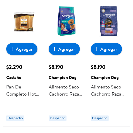
Agregar
Agregar
Agregar
$2.290
$8.190
$8.190
Castaño
Champion Dog
Champion Dog
Pan De
Alimento Seco
Alimento Seco
Completo Hot
Cachorro Raza
Cachorro Raza
Dog Xl 8 Un 480
Mediana/grande
Pequeña Carne
g Castaño
Carne Bolsa 3 Kg
Bolsa 3 Kg
Champion Dog
Champion Dog
Despacho
Despacho
Despacho