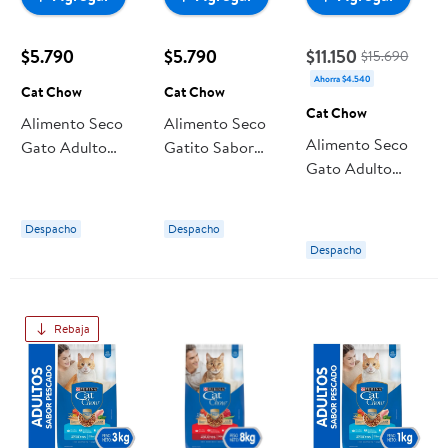
$5.790
$5.790
$11.150
$15.690
Ahorra $4.540
Cat Chow
Cat Chow
Cat Chow
Alimento Seco
Alimento Seco
Alimento Seco
Gato Adulto
Gatito Sabor
Gato Adulto
Sabor Carne
Carne Bolsa 1 Kg
Sabor Carne
Bolsa Delimix 1
Cat Chow
Bolsa 3 Kg Cat
Kg Cat Chow
Despacho
Despacho
Chow
Despacho
Rebaja