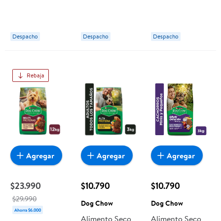
Raza Pequeña
Raza
Raza
Carne Y Pollo
Mediana/grande
Mediana/grande
Bolsa 3 Kg Dog
Carne Y Pollo
Carne Y Pollo
Despacho
Despacho
Despacho
Chow
Bolsa. 12 kg Dog
Bolsa 3 Kg Dog
Chow
Chow
Rebaja
Agregar
Agregar
Agregar
$23.990
$10.790
$10.790
$29.990
Dog Chow
Dog Chow
Ahorra $6.000
Alimento Seco
Alimento Seco