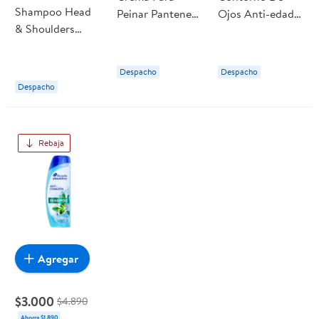
Shampoo Head
Peinar Pantene
Ojos Anti-edad
& Shoulders
Pro-v
Vitalift Men
Anti-resequedad
Hidratación
Expert 15 ml
Nutrición Diaria,
Extrema Anti
L'oreal Paris
Despacho
Despacho
Miel Y Aceites
Frizz
Despacho
Esenciales
Rebaja
Agregar
$3.000
$4.890
Ahorra $1.890