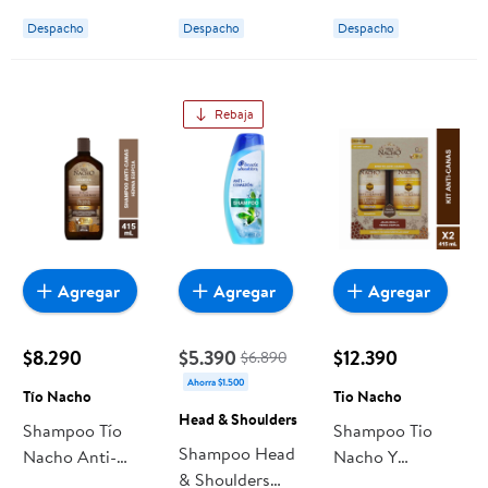
Miel Y Aceites
Miel Y Aceites
Despacho
Despacho
Despacho
Esenciales
Esenciales
Rebaja
Agregar
Agregar
Agregar
$8.290
$5.390
$12.390
$6.890
Ahorra $1.500
Tío Nacho
Tio Nacho
Head & Shoulders
Shampoo Tío
Shampoo Tio
Shampoo Head
Nacho Anti-
Nacho Y
& Shoulders
canas Henna
Acondicionador