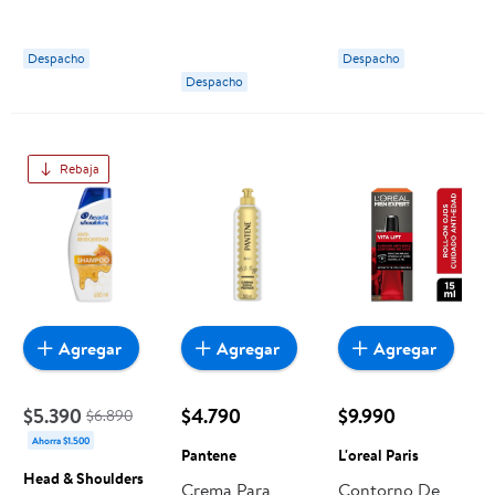
Anti-comezón
Egipcia
Anti Canas
Despacho
Despacho
Despacho
Rebaja
Agregar
Agregar
Agregar
$5.390
$4.790
$9.990
$6.890
Ahorra $1.500
Pantene
L'oreal Paris
Head & Shoulders
Crema Para
Contorno De