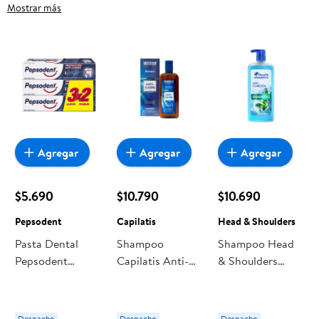
Higiene Corporal, frutas frescas, carnes, pan o productos
Mostrar más
para el hogar, aquí lo encuentras todo a precios bajos.
Compra online con despacho a domicilio o retiro en tienda, y
haz que esta oportunidad sea realmente conveniente para ti y
tu familia.
Agregar
Agregar
Agregar
$5.690
$10.790
$10.690
Pepsodent
Capilatis
Head & Shoulders
Pasta Dental
Shampoo
Shampoo Head
Pepsodent
Capilatis Anti-
& Shoulders
Protección Anti-
caspa
Anti-comezón
caries
Despacho
Despacho
Despacho