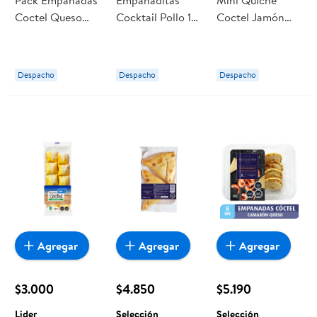
Pack Empanadas
Empanaditas
Mini Quiche
Coctel Queso
Cocktail Pollo 1
Coctel Jamón
Aceituna 10 Un
Un Lider
Queso
340 g Lider
Refrigerada 10
Un 350 g
Despacho
Despacho
Despacho
Selección
Agregar
Agregar
Agregar
$3.000
$4.850
$5.190
Lider
Selección
Selección