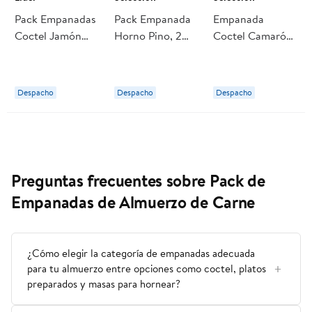
Pack Empanadas
Pack Empanada
Empanada
Coctel Jamón
Horno Pino, 2
Coctel Camarón
Queso 10 Un 350
Un 470 g
Queso
g Lider
Selección
Refrigerada 10
Un 240 g
Despacho
Despacho
Despacho
Selección
Preguntas frecuentes sobre Pack de
Empanadas de Almuerzo de Carne
¿Cómo elegir la categoría de empanadas adecuada
para tu almuerzo entre opciones como coctel, platos
preparados y masas para hornear?