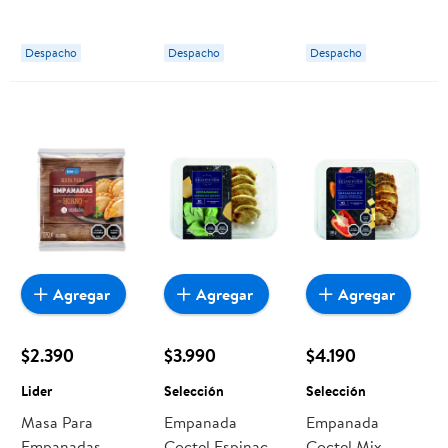
Un 240 g Lider
Refrigerada 10
Un 300 g
Despacho
Despacho
Despacho
Selección
Agregar
Agregar
Agregar
$2.390
$3.990
$4.190
Lider
Selección
Selección
Masa Para
Empanada
Empanada
Empanadas
Coctel Espinaca
Coctel Mix