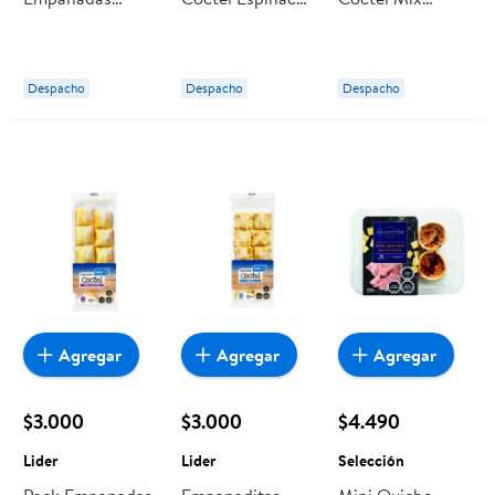
Horno 12 Un 330
Queso
Refrigerada 10
g Lider
Refrigerada 10
Un 300 g
Un 300 g
Selección
Despacho
Despacho
Despacho
Selección
Agregar
Agregar
Agregar
$3.000
$3.000
$4.490
Lider
Lider
Selección