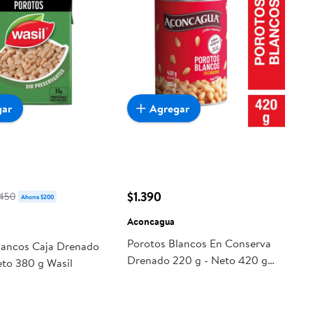
gar
Agregar
$1.390
.450
Ahorra $200
Aconcagua
Porotos Blancos En Conserva
lancos Caja Drenado
Drenado 220 g - Neto 420 g
eto 380 g Wasil
Aconcagua