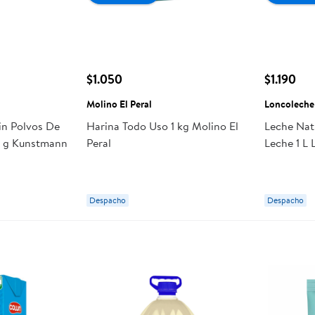
$1.050
$1.190
Molino El Peral
Loncoleche
in Polvos De
Harina Todo Uso 1 kg Molino El
Leche Nat
0 g Kunstmann
Peral
Leche 1 L
Despacho
Despacho