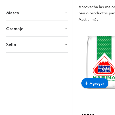
Aprovecha las mejore
Marca
pan o productos para
oportunidad sea real
Mostrar más
Gramaje
Sello
Agregar