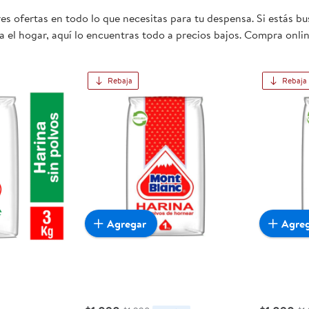
s ofertas en todo lo que necesitas para tu despensa. Si estás b
 el hogar, aquí lo encuentras todo a precios bajos. Compra onlin
mente conveniente para ti y tu familia.
Rebaja
Rebaja
Agregar
Agre