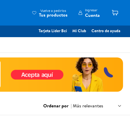
Ingresar
Vuelve a pedirlos
Tus productos
Cuenta
Tarjeta Lider Bci
Mi Club
Centro de ayuda
Ordenar por
|
Más relevantes