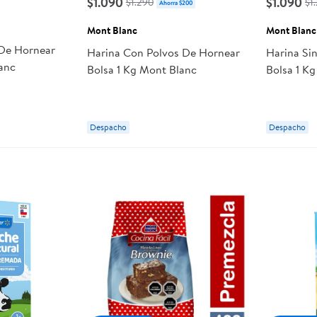
$1.090
$1.090
$1.290
$1
Ahorra $200
Mont Blanc
Mont Blanc
 De Hornear
Harina Con Polvos De Hornear
Harina Si
anc
Bolsa 1 Kg Mont Blanc
Bolsa 1 K
Despacho
Despacho