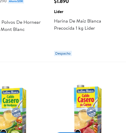
$1.890
.290
Ahorra $200
Lider
Harina De Maíz Blanca
n Polvos De Hornear
Precocida 1 kg Lider
g Mont Blanc
Despacho