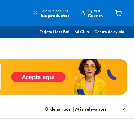
Ingresar
Vuelve a pedirlos
Tus productos
Cuenta
Tarjeta Lider Bci
Mi Club
Centro de ayuda
Ordenar por
|
Más relevantes