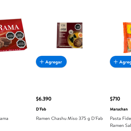
Agregar
Agre
$6.390
$710
D'Fab
Maruchan
Rama
Ramen Chashu Miso 375 g D'Fab
Pasta Fid
Ramen Sab