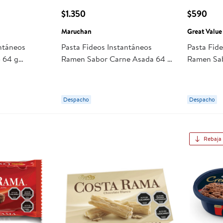
$1.350
$590
Maruchan
Great Value
antáneos
Pasta Fideos Instantáneos
Pasta Fid
 64 g
Ramen Sabor Carne Asada 64 g
Ramen Sab
Maruchan
Great Val
Despacho
Despacho
Rebaja