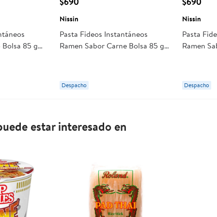
$690
$690
Nissin
Nissin
antáneos
Pasta Fideos Instantáneos
Pasta Fid
 Bolsa 85 g
Ramen Sabor Carne Bolsa 85 g
Ramen Sab
Nissin
Nissin
Despacho
Despacho
uede estar interesado en