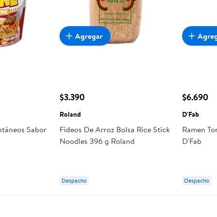
Agregar
Agre
$3.390
$6.690
Roland
D'Fab
antáneos Sabor
Fideos De Arroz Bolsa Rice Stick
Ramen Ton
Noodles 396 g Roland
D'Fab
Despacho
Despacho