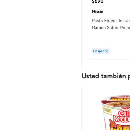
$690
Nissin
Pasta Fideos Inst
Ramen Sabor Pollo
Nissin
Despacho
Usted también p