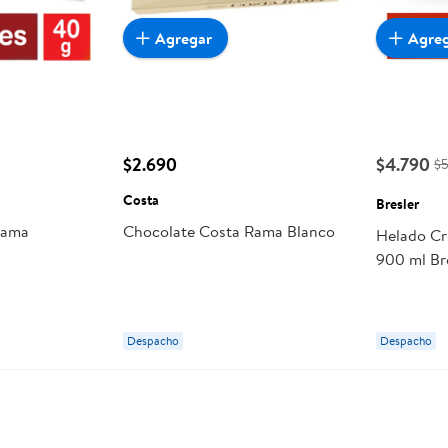
Agregar
Agre
$2.690
$4.790
$
Costa
Bresler
Rama
Chocolate Costa Rama Blanco
Helado C
900 ml Br
Despacho
Despacho