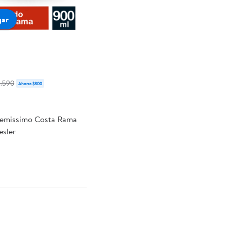
gar
5.590
Ahorra $800
remissimo Costa Rama
esler