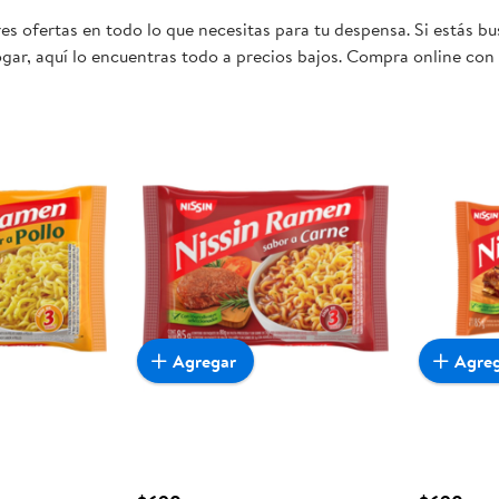
s ofertas en todo lo que necesitas para tu despensa. Si estás b
gar, aquí lo encuentras todo a precios bajos. Compra online con 
mente conveniente para ti y tu familia.
Agregar
Agre