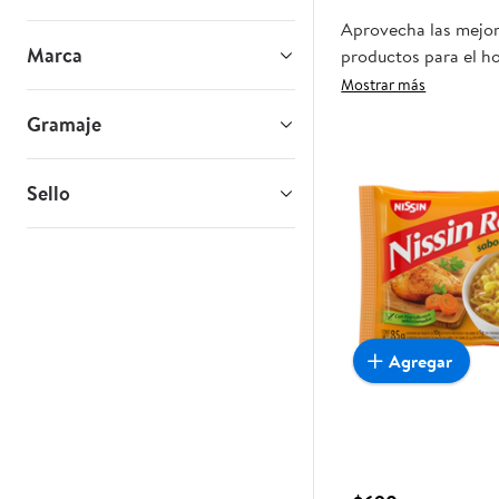
Aprovecha las mejore
Marca
productos para el ho
oportunidad sea real
Mostrar más
Gramaje
Sello
Agregar