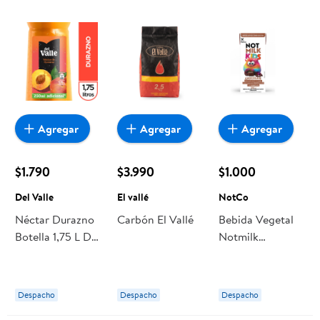
Agregar
Agregar
Agregar
$1.790
$3.990
$1.000
Del Valle
El vallé
NotCo
Néctar Durazno
Carbón El Vallé
Bebida Vegetal
Botella 1,75 L Del
Notmilk
Valle
Chocolate Kids
200 Ml 200 ml
NotCo
Despacho
Despacho
Despacho