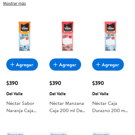
Sello, frutas frescas, carnes, pan o productos para el hogar,
Mostrar más
aquí lo encuentras todo a precios bajos. Compra online con
despacho a domicilio o retiro en tienda, y haz que esta
oportunidad sea realmente conveniente para ti y tu familia.
Agregar
Agregar
Agregar
$390
$390
$390
Del Valle
Del Valle
Del Valle
Néctar Sabor
Néctar Manzana
Néctar Caja
Naranja Caja
Caja 200 ml Del
Durazno 200 ml
200 ml Del Valle
Valle
Del Valle
Despacho
Despacho
Despacho