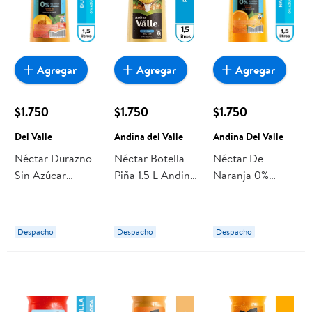
Agregar
Agregar
Agregar
$1.750
$1.750
$1.750
Del Valle
Andina del Valle
Andina Del Valle
Néctar Durazno
Néctar Botella
Néctar De
Sin Azúcar
Piña 1.5 L Andina
Naranja 0%
Añadida Botella
del Valle
Azúcar Añadida
1,5 L Del Valle
Botella 1,5 L
Andina Del Valle
Despacho
Despacho
Despacho