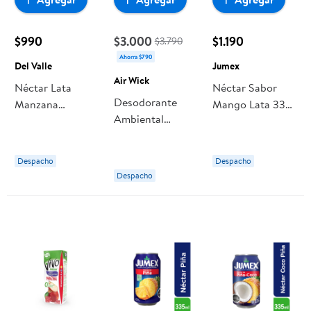
$990
$3.000
$1.190
$3.790
Ahorra $790
Del Valle
Jumex
Air Wick
Néctar Lata
Néctar Sabor
Desodorante
Manzana
Mango Lata 335
Ambiental
Frutas+vitamin
ml Jumex
Aerosol Spray
340 ml Del Valle
Neutralizador De
Despacho
Despacho
Olores Lavanda
Despacho
Y Lirios Del Valle
Frasco 237 ml
Air Wick