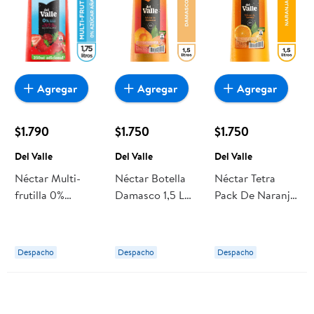
Agregar
Agregar
Agregar
$1.790
$1.750
$1.750
Del Valle
Del Valle
Del Valle
Néctar Multi-
Néctar Botella
Néctar Tetra
frutilla 0%
Damasco 1,5 L
Pack De Naranja
Azúcar Añadida
Del Valle
1,5 L Del Valle
Botella 1,75 L Del
Valle
Despacho
Despacho
Despacho