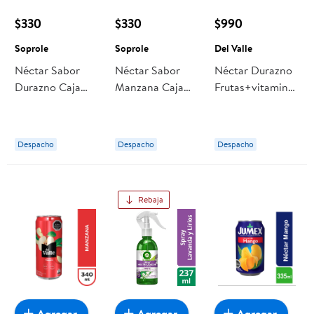
$330
$330
$990
Soprole
Soprole
Del Valle
Néctar Sabor
Néctar Sabor
Néctar Durazno
Durazno Caja
Manzana Caja
Frutas+vitamin
200 ml Soprole
200 ml Soprole
Lata 340 ml Del
Valle
Despacho
Despacho
Despacho
Rebaja
Agregar
Agregar
Agregar