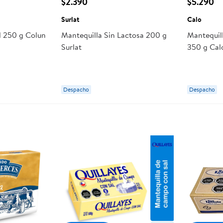
$2.390
$5.290
Surlat
Calo
l 250 g Colun
Mantequilla Sin Lactosa 200 g
Mantequill
Surlat
350 g Cal
Despacho
Despacho