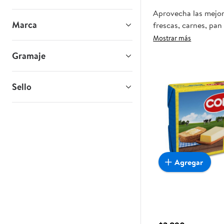
Aprovecha las mejore
Marca
frescas, carnes, pan
tienda, y haz que es
Mostrar más
Gramaje
Sello
Agregar