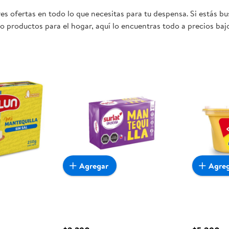
s ofertas en todo lo que necesitas para tu despensa. Si estás b
 o productos para el hogar, aquí lo encuentras todo a precios ba
ta oportunidad sea realmente conveniente para ti y tu familia.
Agregar
Agre