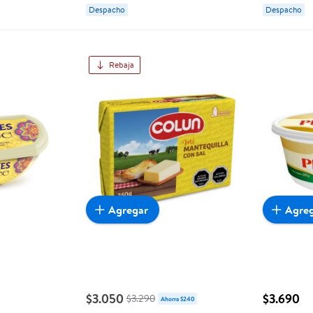
Despacho
Despacho
Rebaja
Agregar
Agre
$3.050
$3.690
$3.290
Ahorra $240