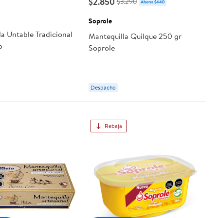
$2.850
$3.290
Ahorra $440
Soprole
a Untable Tradicional
Mantequilla Quilque 250 gr
o
Soprole
Despacho
Rebaja