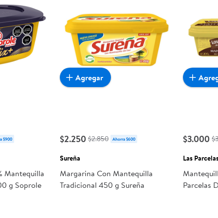
Agregar
Agre
$2.250
$3.000
$2.850
$
a $900
Ahorra $600
Sureña
Las Parcela
 Mantequilla
Margarina Con Mantequilla
Mantequil
00 g Soprole
Tradicional 450 g Sureña
Parcelas D