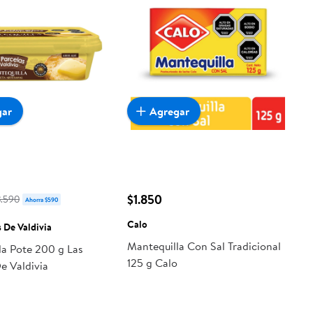
gar
Agregar
$1.850
3.590
Ahorra $590
Calo
s De Valdivia
Mantequilla Con Sal Tradicional
la Pote 200 g Las
125 g Calo
e Valdivia