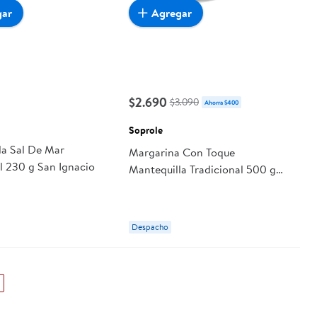
gar
Agregar
$2.690
$3.090
Ahorra $400
o
Soprole
la Sal De Mar
Margarina Con Toque
l 230 g San Ignacio
Mantequilla Tradicional 500 g
Soprole
Despacho