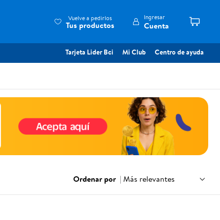
Ingresar
Vuelve a pedirlos
Tus productos
Cuenta
Tarjeta Lider Bci
Mi Club
Centro de ayuda
Ordenar por
|
Más relevantes