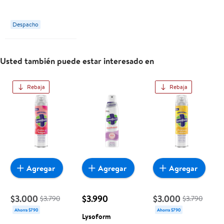
Botella 500 ml
Lysoform
Despacho
Usted también puede estar interesado en
Rebaja
Rebaja
Agregar
Agregar
Agregar
$3.000
$3.990
$3.000
$3.790
$3.790
Ahorra $790
Ahorra $790
Lysoform