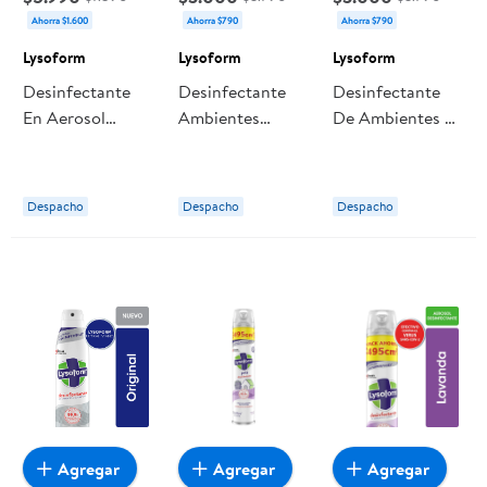
Ahorra $1.600
Ahorra $790
Ahorra $790
Lysoform
Lysoform
Lysoform
Desinfectante
Desinfectante
Desinfectante
En Aerosol
Ambientes
De Ambientes Y
Original Lata
Aerosol Y
Elimina Olores
990 ml Lysoform
Superficies
Bebé En Aerosol
Original Lata
Lata 360 ml
Despacho
Despacho
Despacho
360 ml Lysoform
Lysoform
Agregar
Agregar
Agregar