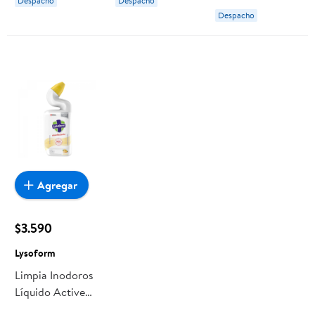
Despacho
Despacho
Despacho
Agregar
$3.590
Lysoform
Limpia Inodoros
Líquido Active
Power Cítrica