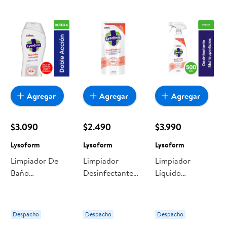
encuentras todo a precios bajos. Compra online con
despacho a domicilio o retiro en tienda, y haz que esta
oportunidad sea realmente conveniente para ti y tu familia.
Agregar
Agregar
Agregar
$3.090
$2.490
$3.990
Lysoform
Lysoform
Lysoform
Limpiador De
Limpiador
Limpiador
Baño
Desinfectante
Líquido
Antibacterial En
Multisuperficies
Desinfectante
Crema 450 ml
Líquido Doypack
Multisuperficies
Lysoform
450 ml Lysoform
Gatillo 500 ml
Despacho
Despacho
Despacho
Lysoform