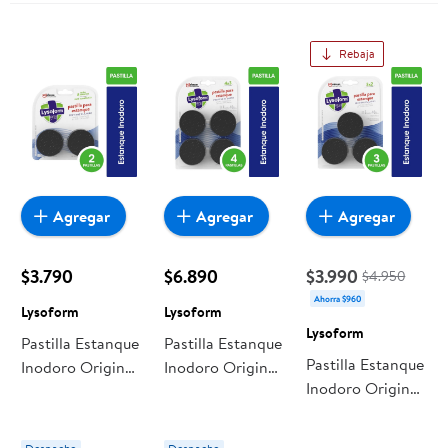
Rebaja
Agregar
Agregar
Agregar
$3.790
$6.890
$3.990
$4.950
Ahorra $960
Lysoform
Lysoform
Lysoform
Pastilla Estanque
Pastilla Estanque
Pastilla Estanque
Inodoro Original
Inodoro Original
Inodoro Original
Pack. 2 Un
Pack 4 Un
Pack 3 Un
Lysoform
Lysoform
Lysoform