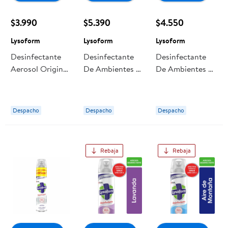
$3.990
$5.390
$4.550
Lysoform
Lysoform
Lysoform
Desinfectante
Desinfectante
Desinfectante
Aerosol Original
De Ambientes Y
De Ambientes Y
Lata 315 ml
Superficies
Superficies
Lysoform
Aerosol Lavanda
Aerosol Lavanda
Lata 495 ml
Lata 495 ml
Despacho
Despacho
Despacho
Lysoform
Lysoform
Rebaja
Rebaja