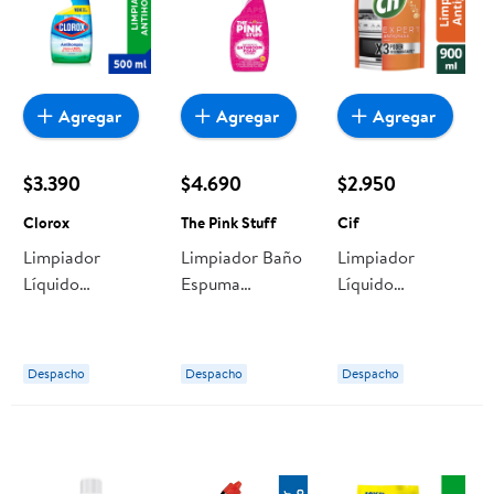
Agregar
Agregar
Agregar
$3.390
$4.690
$2.950
Clorox
The Pink Stuff
Cif
Limpiador
Limpiador Baño
Limpiador
Líquido
Espuma
Líquido
Antihongos
Desinfectante
Antigrasa
Botella 500 ml
Botella Gatillo
Recarga
Clorox
750 ml The Pink
Doypack 900 ml
Despacho
Despacho
Despacho
Stuff
Cif