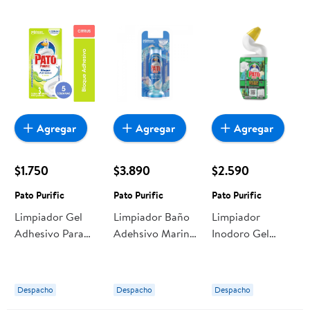
Agregar
Agregar
Agregar
$1.750
$3.890
$2.590
Pato Purific
Pato Purific
Pato Purific
Limpiador Gel
Limpiador Baño
Limpiador
Adhesivo Para
Adehsivo Marina
Inodoro Gel
Inodoros Citrus
Pastillas Recarga
Removedor De
Sobre 24.6 g
36 ml Pato
Sarro Floral 500
Pato Purific
Purific
ml Pato Purific
Despacho
Despacho
Despacho