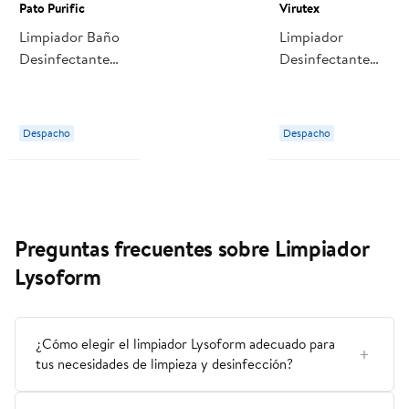
Pato Purific
Virutex
Limpiador Baño
Limpiador
Desinfectante
Desinfectante
Destructor De
Multisuperficies
Sarro Líquido
Líquido Botella
Marina Botella
500 ml Virutex
Despacho
Despacho
710 ml Pato
Purific
Preguntas frecuentes sobre Limpiador
Lysoform
¿Cómo elegir el limpiador Lysoform adecuado para
tus necesidades de limpieza y desinfección?