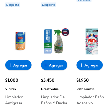
Mr. Músculo
Doypack 420 ml
Despacho
Despacho
Harpic
Agregar
Agregar
Agregar
$1.000
$3.450
$1.950
Virutex
Great Value
Pato Purific
Limpiador
Limpiador De
Limpiador Baño
Antigrasa
Baños Y Duchas
Adehsivo
Líquido Doypack
Sin Enjuague
Encanto Floral