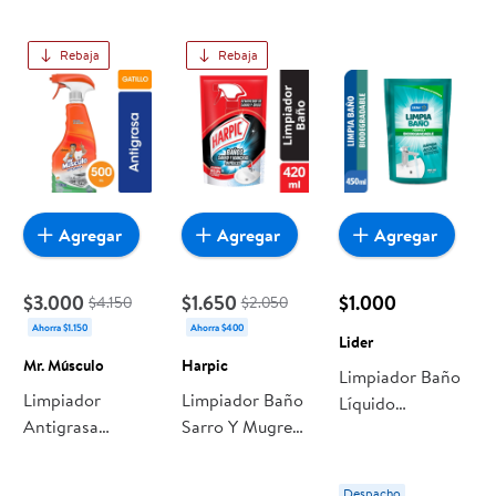
Rebaja
Rebaja
Agregar
Agregar
Agregar
$3.000
$1.650
$1.000
$4.150
$2.050
Ahorra $1.150
Ahorra $400
Lider
Mr. Músculo
Harpic
Limpiador Baño
Limpiador
Limpiador Baño
Líquido
Antigrasa
Sarro Y Mugre
Biodegradable
Líquido Botella
Líquido
Doypack 450 ml
Gatillo. 500 ml
Tradicional
Lider
Despacho