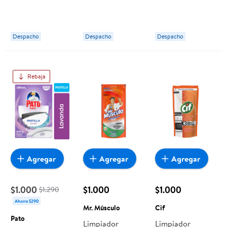
500 ml Cif
Lavanda 450 ml
Citrus 450 ml
Mr. Músculo
Mr. Músculo
Despacho
Despacho
Despacho
Rebaja
Agregar
Agregar
Agregar
$1.000
$1.000
$1.000
$1.290
Ahorra $290
Mr. Músculo
Cif
Pato
Limpiador
Limpiador