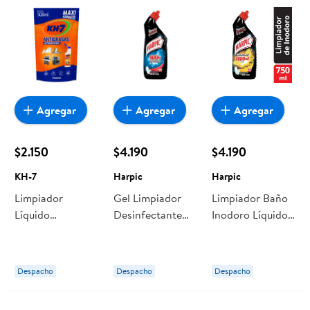
Agregar
Agregar
Agregar
$2.150
$4.190
$4.190
KH-7
Harpic
Harpic
Limpiador
Gel Limpiador
Limpiador Baño
Líquido
Desinfectante
Inodoro Líquido
Antigrasa
Para Inodoros
Max Power
Cocina Doypack
100% Removedor
Citrus Botella
500 ml KH-7
De Sarro Botella
750 ml Harpic
Despacho
Despacho
Despacho
750 ml Harpic