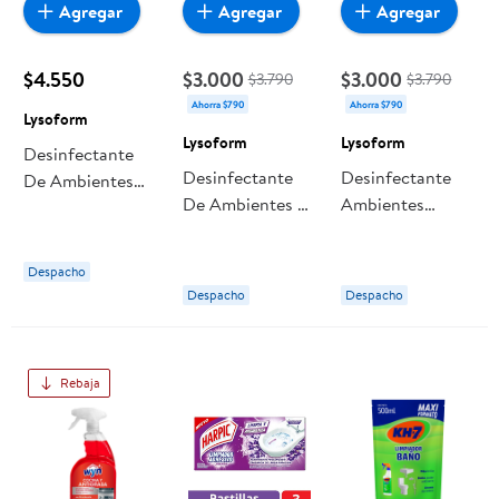
Agregar
Agregar
Agregar
$4.550
$3.000
$3.000
$3.790
$3.790
Ahorra $790
Ahorra $790
Lysoform
Lysoform
Lysoform
Desinfectante
Desinfectante
Desinfectante
De Ambientes
De Ambientes Y
Ambientes
Aerosol Original
Elimina Olores
Aerosol Y
Lata 495 ml
Lavanda En
Superficies Aire
Lysoform
Despacho
Aerosol Lata 360
De Montaña
Despacho
Despacho
ml Lysoform
Lata 360 ml
Lysoform
Rebaja