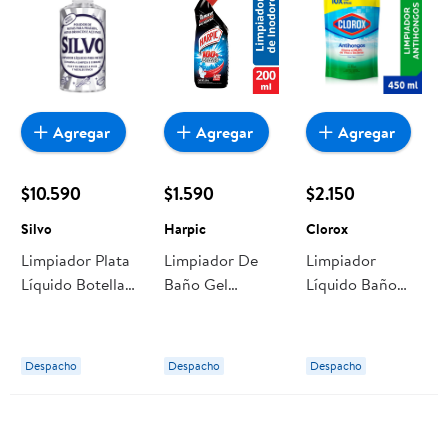
Agregar
Agregar
Agregar
$10.590
$1.590
$2.150
Silvo
Harpic
Clorox
Limpiador Plata
Limpiador De
Limpiador
Líquido Botella
Baño Gel
Líquido Baño
200 ml Silvo
Removedor De
Antihongo
Sarro Botella
Recarga
200 ml Harpic
Doypack 450 ml
Despacho
Despacho
Despacho
Clorox