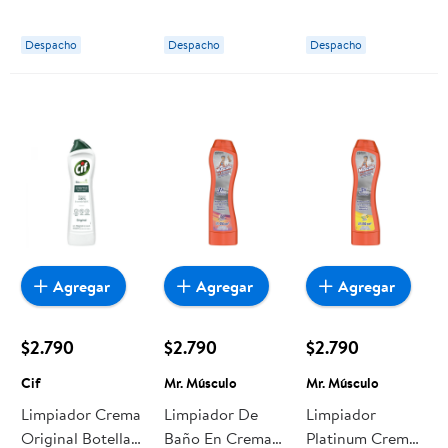
500 ml Virutex
Líquido Botella
Pastillas 24,6 g
946 ml Great
Pato Purific
Despacho
Despacho
Despacho
Value
Agregar
Agregar
Agregar
$2.790
$2.790
$2.790
Cif
Mr. Músculo
Mr. Músculo
Limpiador Crema
Limpiador De
Limpiador
Original Botella
Baño En Crema
Platinum Crema