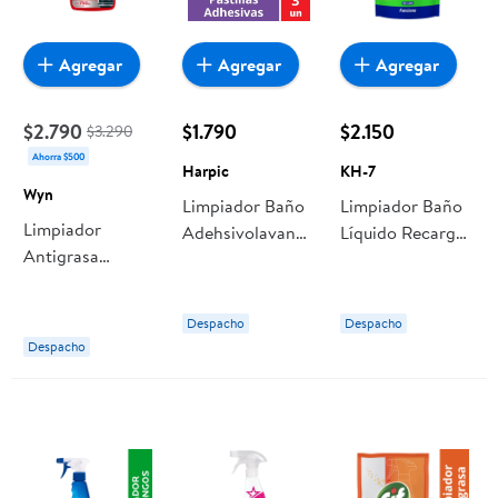
Agregar
Agregar
Agregar
$2.790
$1.790
$2.150
$3.290
Ahorra $500
Harpic
KH-7
Wyn
Limpiador Baño
Limpiador Baño
Limpiador
Adehsivolavanda
Líquido Recarga
Antigrasa
Pastillas 3 Un
Doypack 500 ml
Líquido Botella
Harpic
KH-7
Gatillo 750 ml
Despacho
Despacho
Wyn
Despacho