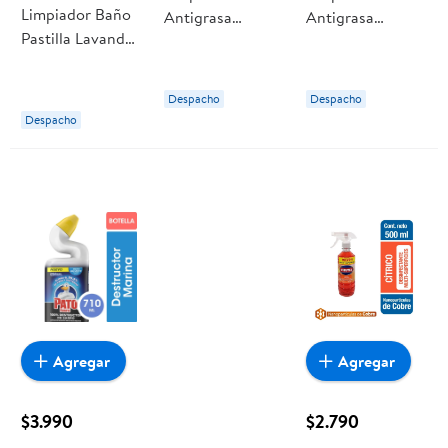
Limpiador Baño
Antigrasa
Antigrasa
Pastilla Lavanda
Líquido Doypack
Líquido Poder
Caja 25 g Pato
450 ml Mr.
Desengrasante
Músculo
Doypack 450 ml
Despacho
Despacho
Cif
Despacho
Agregar
Agregar
$3.990
$2.790