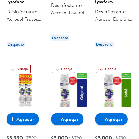
Lysoform
Lysoform
Desinfectante
Desinfectante
Desinfectante
Aerosol Lavanda
Aerosol Frutos
Aerosol Edición
Lata 315 ml
Del Bosque Lata
Limitada
Lysoform
360 ml Lysoform
Frescura Cítrica
Despacho
Lata 360 ml
Despacho
Despacho
Lysoform
Rebaja
Rebaja
Rebaja
Agregar
Agregar
Agregar
$5.990
$3.000
$3.000
$7.590
$3.790
$3.790