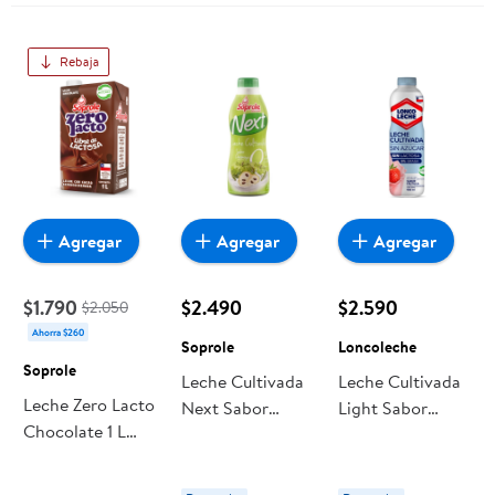
Rebaja
Agregar
Agregar
Agregar
$1.790
$2.490
$2.590
$2.050
Ahorra $260
Soprole
Loncoleche
Soprole
Leche Cultivada
Leche Cultivada
Leche Zero Lacto
Next Sabor
Light Sabor
Chocolate 1 L
Chirimoya
Frutilla Botella
Soprole
Botella 1 L
900 g
Soprole
Loncoleche