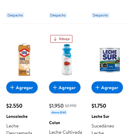
Botella 900 g
ml Loncoleche
180 g Colun
Loncoleche
Despacho
Despacho
Despacho
Rebaja
Agregar
Agregar
Agregar
$2.550
$1.950
$1.750
$2.190
Ahorra $240
Loncoleche
Leche Sur
Colun
Leche
Sucedáneo
Leche Cultivada
Descremada
Leche