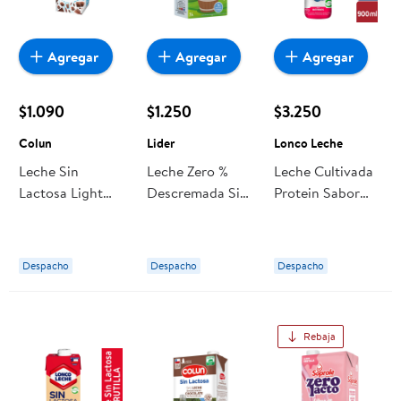
Agregar
Agregar
Agregar
$1.090
$1.250
$3.250
Colun
Lider
Lonco Leche
Leche Sin
Leche Zero %
Leche Cultivada
Lactosa Light
Descremada Sin
Protein Sabor
Chocolate 330
Lactosa 1 L Lider
Berries Botella
ml Colun
900 g Lonco
Leche
Despacho
Despacho
Despacho
Rebaja