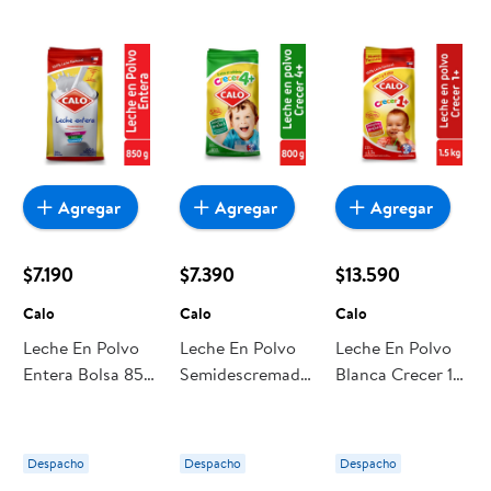
encuentras todo a precios bajos. Compra online con
despacho a domicilio o retiro en tienda, y haz que esta
oportunidad sea realmente conveniente para ti y tu familia.
Agregar
Agregar
Agregar
$7.190
$7.390
$13.590
Calo
Calo
Calo
Leche En Polvo
Leche En Polvo
Leche En Polvo
Entera Bolsa 850
Semidescremada
Blanca Crecer 1+
g Calo
Crecer 4+ Bolsa
Bolsa 1,5 kg Calo
800 g Calo
Despacho
Despacho
Despacho