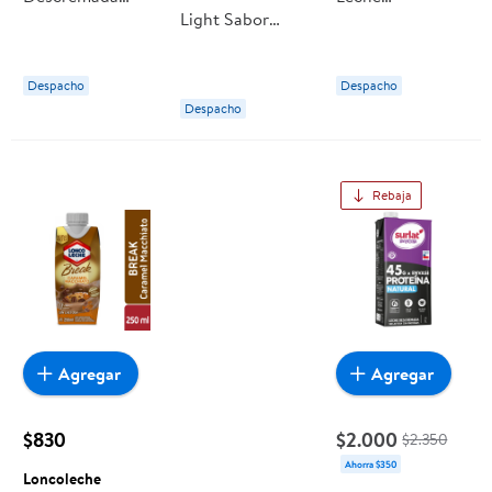
Light Sabor
Natural Extra
Condensada
Frambuesa
Calcio
Tarro 397 G 397
Botella 1 L Colun
Descremada Sin
g Leche Sur
Despacho
Despacho
Lactosa Caja 1 L
Despacho
Loncoleche
Rebaja
Agregar
Agregar
$830
$2.000
$2.350
Ahorra $350
Loncoleche