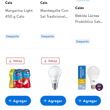
Calo
Calo
Calán
Margarina Light
Mantequilla Con
Bebida Láctea
450 g Calo
Sal Tradicional
Probiótico Sabor
250 g Calo
Multifruta Pack
Botella 6
Despacho
Despacho
Botellas 90 cc
Despacho
c/u Calán
Rebaja
Rebaja
Agregar
Agregar
Agregar