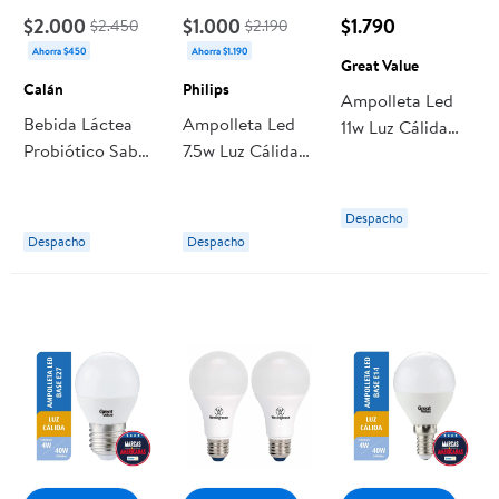
$2.000
$1.000
$1.790
$2.450
$2.190
Ahorra $450
Ahorra $1.190
Great Value
Calán
Philips
Ampolleta Led
Bebida Láctea
Ampolleta Led
11w Luz Cálida
Probiótico Sabor
7.5w Luz Cálida
Base E27 1 Un
Frutilla Pack
Philips
Great Value
Botella 6
Despacho
Botellas 90 cc
Despacho
Despacho
c/u Calán