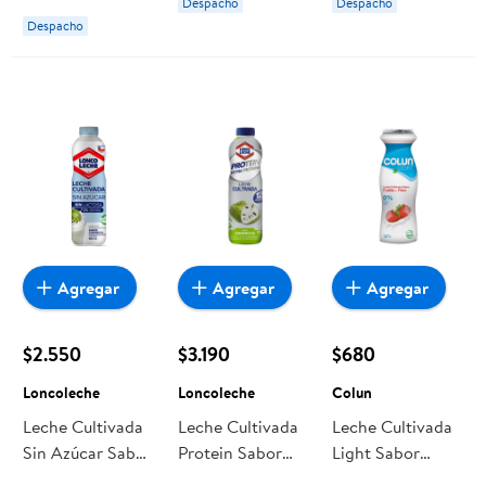
Despacho
Despacho
Despacho
Agregar
Agregar
Agregar
$2.550
$3.190
$680
Loncoleche
Loncoleche
Colun
Leche Cultivada
Leche Cultivada
Leche Cultivada
Sin Azúcar Sabor
Protein Sabor
Light Sabor
Chirimoya
Chirimoya 900
Frutilla Botella