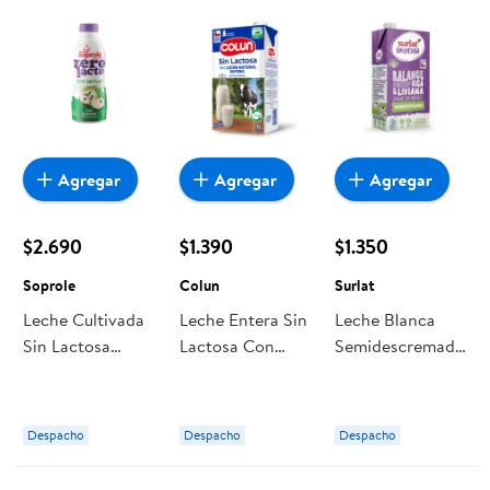
Agregar
Agregar
Agregar
$2.690
$1.390
$1.350
Soprole
Colun
Surlat
Leche Cultivada
Leche Entera Sin
Leche Blanca
Sin Lactosa
Lactosa Con
Semidescremada
Chirimoya 1 L
Tapa 1 L Colun
Sin Lactosa 1 L
Soprole
Surlat
Despacho
Despacho
Despacho