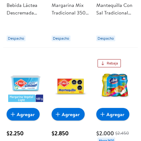
Bebida Láctea
Margarina Mix
Mantequilla Con
Descremada
Tradicional 350
Sal Tradicional
Probiotico Sabor
gr Calo
125 g Calo
Damasco 108 ml
Calan
Despacho
Despacho
Despacho
Rebaja
Agregar
Agregar
Agregar
$2.250
$2.850
$2.000
$2.450
Ahorra $450