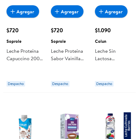
Agregar
Agregar
Agregar
$720
$720
$1.090
Soprole
Soprole
Colun
Leche Proteína
Leche Proteína
Leche Sin
Capuccino 200
Sabor Vainilla
Lactosa
ml Soprole
200 ml Soprole
Cappuccino 330
ml Colun
Despacho
Despacho
Despacho