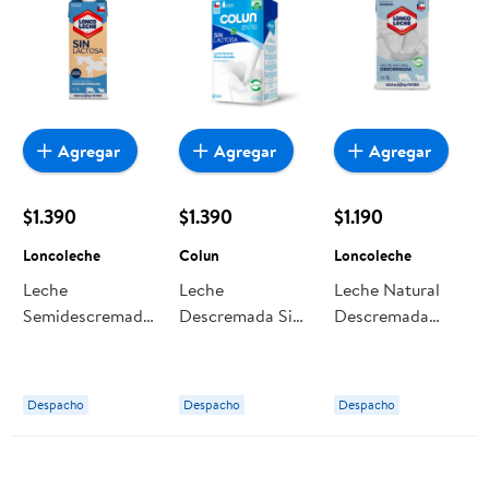
Agregar
Agregar
Agregar
$1.390
$1.390
$1.190
Loncoleche
Colun
Loncoleche
Leche
Leche
Leche Natural
Semidescremada
Descremada Sin
Descremada
Sin Lactosa 1 L
Lactosa Caja 1 L
Lonco Leche 1 L
Loncoleche
Colun
Loncoleche
Despacho
Despacho
Despacho