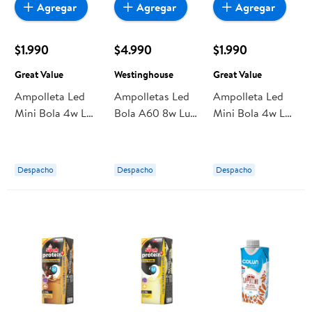
Agregar
Agregar
Agregar
$1.990
$4.990
$1.990
Great Value
Westinghouse
Great Value
Ampolleta Led
Ampolletas Led
Ampolleta Led
Mini Bola 4w Luz
Bola A60 8w Luz
Mini Bola 4w Luz
Cálida Base E27 1
Cálida Base E27,
Cálida Base E14 1
Un Great Value
Pack 2 Un
Un Great Value
Westinghouse
Despacho
Despacho
Despacho