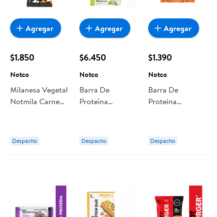
Agregar
Agregar
Agregar
$1.850
$6.450
$1.390
Notco
Notco
Notco
Milanesa Vegetal
Barra De
Barra De
Notmila Carne
Proteína
Proteina
110 g Notco
Notprotein Bar
Notsquare
Lemon Cake 225
Peanut Butter 30
g Notco
g Notco
Despacho
Despacho
Despacho