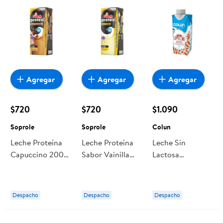
Agregar
Agregar
Agregar
$720
$720
$1.090
Soprole
Soprole
Colun
Leche Proteína
Leche Proteína
Leche Sin
Capuccino 200
Sabor Vainilla
Lactosa
ml Soprole
200 ml Soprole
Cappuccino 330
ml Colun
Despacho
Despacho
Despacho