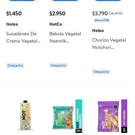
$1.450
$2.950
$3.790
$4.490
Ahorra $700
Notco
NotCo
Notco
Sucedáneo De
Bebida Vegetal
Chorizo Vegetal
Crema Vegetal
Notmilk
Notchori
200 g Notco
Chocolate 1l 1 L
Argento 240 g
NotCo
Notco
Despacho
Despacho
Despacho