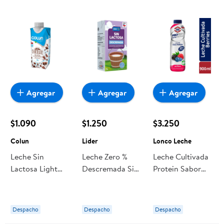
Agregar
Agregar
Agregar
$1.090
$1.250
$3.250
Colun
Lider
Lonco Leche
Leche Sin
Leche Zero %
Leche Cultivada
Lactosa Light
Descremada Sin
Protein Sabor
Chocolate 330
Lactosa 1 L Lider
Berries Botella
ml Colun
900 g Lonco
Leche
Despacho
Despacho
Despacho