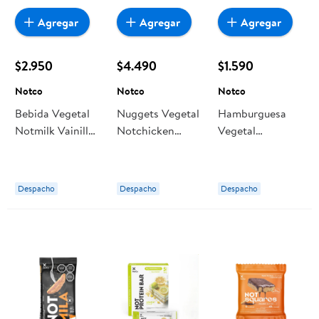
Agregar
Agregar
Agregar
$2.950
$4.490
$1.590
Notco
Notco
Notco
Bebida Vegetal
Nuggets Vegetal
Hamburguesa
Notmilk Vainilla
Notchicken
Vegetal
1l 1 L Notco
Nuggets 300 g
Notchicken Pollo
Notco
95 g Notco
Despacho
Despacho
Despacho