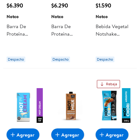
$6.390
$6.290
$1.590
Notco
Notco
Notco
Barra De
Barra De
Bebida Vegetal
Proteína
Proteina
Notshake
Notsquare
Notsquare
Protein
Peanut Butter
Choco Coco 5un
Chocolate 250
5un 150 g Notco
150 g Notco
ml Notco
Despacho
Despacho
Despacho
Rebaja
Agregar
Agregar
Agregar