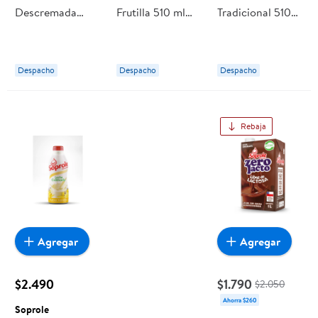
Descremada
Frutilla 510 ml
Tradicional 510
Lonco Leche 1 L
Soprole
ml Soprole
Loncoleche
Despacho
Despacho
Despacho
Rebaja
Agregar
Agregar
$2.490
$1.790
$2.050
Ahorra $260
Soprole