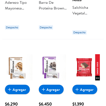
Aderezo Tipo
Barra De
Salchicha
Mayonesa
Proteína Brownie
Vegetal
Notmayo Frasco
Chocolate 225 g
Nothotdog 250
500 g Notco
NotCo
g Notco
Despacho
Despacho
Despacho
Agregar
Agregar
Agregar
$6.290
$6.450
$1.390