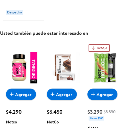
NotCo
Despacho
Usted también puede estar interesado en
Rebaja
Agregar
Agregar
Agregar
$4.290
$6.450
$3.290
$3.890
Ahorra $600
Notco
NotCo
Notco