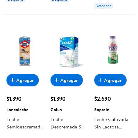
Despacho
Agregar
Agregar
Agregar
$1.390
$1.390
$2.690
Loncoleche
Colun
Soprole
Leche
Leche
Leche Cultivada
Semidescremada
Descremada Sin
Sin Lactosa
Sin Lactosa 1 L
Lactosa Caja 1 L
Chirimoya 1 L