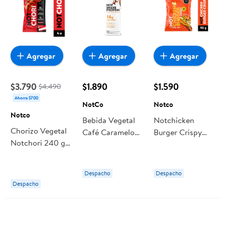
Agregar
Agregar
Agregar
$3.790
$1.890
$1.590
$4.490
Ahorra $700
NotCo
Notco
Notco
Bebida Vegetal
Notchicken
Chorizo Vegetal
Café Caramelo
Burger Crispy
Notchori 240 g
Protein Sin
Hamburguesa
Notco
Azúcar 250 ml
Vegetal 95 g
NotCo
Notco
Despacho
Despacho
Despacho