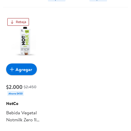
Rebaja
Agregar
$2.000
$2.450
Ahorra $450
NotCo
Bebida Vegetal
Notmilk Zero 1l
Sin Azúcar 1 L