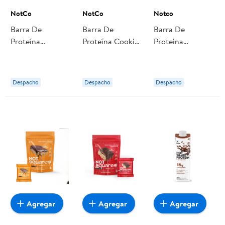
NotCo
NotCo
Notco
Barra De
Barra De
Barra De
Proteína
Proteína Cookies
Proteina
Chocolate Y
And Dreams 225
Notsquare
Mantequilla De
g NotCo
Choco Coco 30
Maní 225 g
g Notco
Despacho
Despacho
Despacho
NotCo
Agregar
Agregar
Agregar