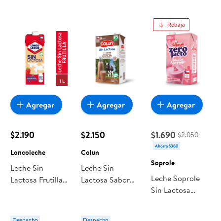
Rebaja
Agregar
Agregar
Agregar
$2.190
$2.150
$1.690
$2.050
Ahorra $360
Loncoleche
Colun
Soprole
Leche Sin
Leche Sin
Leche Soprole
Lactosa Frutilla
Lactosa Sabor
Sin Lactosa
Caja 1 L
Chocolate Caja 1
Frutilla
Loncoleche
L Colun
Despacho
Despacho