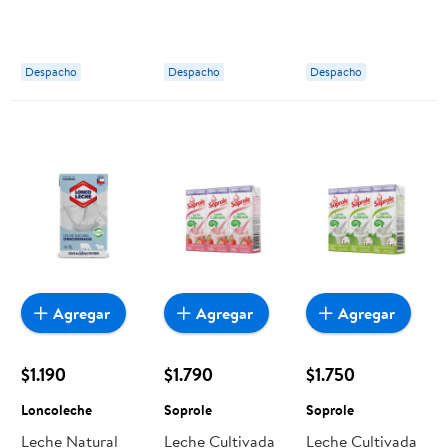
Tapa 1 L Colun
Sin Lactosa 1 L
Leche 1 L
Surlat
Loncoleche
Despacho
Despacho
Despacho
Agregar
Agregar
Agregar
$1.190
$1.790
$1.750
Loncoleche
Soprole
Soprole
Leche Natural
Leche Cultivada
Leche Cultivada