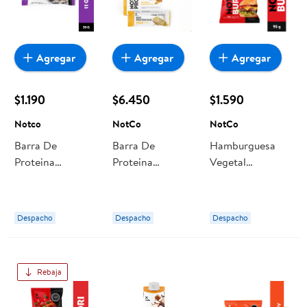
Agregar
Agregar
Agregar
$1.190
$6.450
$1.590
Notco
NotCo
NotCo
Barra De
Barra De
Hamburguesa
Proteina
Proteina
Vegetal
Notprotein Bar
Notprotein Bar
Notburger 95 g
Cookies And
Mango
NotCo
Creams 30 g
Maracuyá 5un
Despacho
Despacho
Despacho
Notco
225 g NotCo
Rebaja