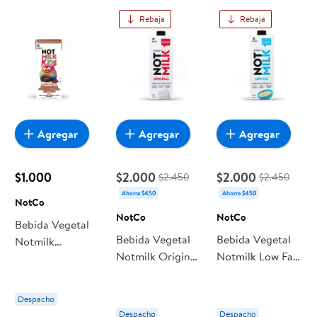
aquí lo encuentras todo a precios bajos. Compra online con
Rebaja
Rebaja
despacho a domicilio o retiro en tienda, y haz que esta
oportunidad sea realmente conveniente para ti y tu familia.
Agregar
Agregar
Agregar
$1.000
$2.000
$2.000
$2.450
$2.450
Ahorra $450
Ahorra $450
NotCo
NotCo
NotCo
Bebida Vegetal
Bebida Vegetal
Bebida Vegetal
Notmilk
Notmilk Original
Notmilk Low Fat
Chocolate Kids
1l 1 L NotCo
1l 1 L NotCo
200 Ml 200 ml
NotCo
Despacho
Despacho
Despacho