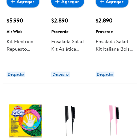
Agregar
Agregar
Agregar
$5.990
$2.890
$2.890
Air Wick
Proverde
Proverde
Kit Eléctrico
Ensalada Salad
Ensalada Salad
Repuesto
Kit Asiática
Kit Italiana Bolsa
Aromatizante
Bolsa 300 g
300 g
Aceite Vainilla
Blister 21 ml Air
Despacho
Despacho
Despacho
Wick