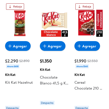
todo a precios bajos. Compra online con despacho a
Rebaja
Rebaja
domicilio o retiro en tienda, y haz que esta oportunidad sea
realmente conveniente para ti y tu familia.
Agregar
Agregar
Agregar
$2.290
$1.350
$1.990
$2.890
$2.550
Ahorra $600
Ahorra $560
Kit Kat
Kit Kat
Kit Kat
Chocolate
Kit Kat Hazelnut
Cereal
Blanco 41,5 g Kit
Chocolate 210 g
Kat
Kit Kat
Despacho
Despacho
Despacho