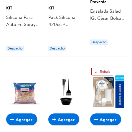
Proverde
KIT
KIT
Ensalada Salad
Silicona Para
Pack Silicona
Kit César Bolsa
Auto En Spray
420cc +
250 g
No Graso 420cc,
Renovador De
1 Un KIT
Neumáticos
Despacho
360cc, 1 Un KIT
Despacho
Despacho
Rebaja
Agregar
Agregar
Agregar