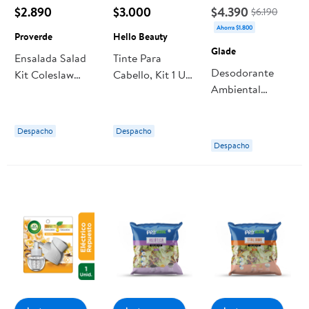
$2.890
$3.000
$4.390
$6.190
Ahorra $1.800
Proverde
Hello Beauty
Glade
Ensalada Salad
Tinte Para
Desodorante
Kit Coleslaw
Cabello, Kit 1 Un
Ambiental
Bolsa 300 g
Hello Beauty
Eléctrico Kit
Aceite Encanto
Despacho
Despacho
De Vainilla
Despacho
Blister 21 ml
Glade