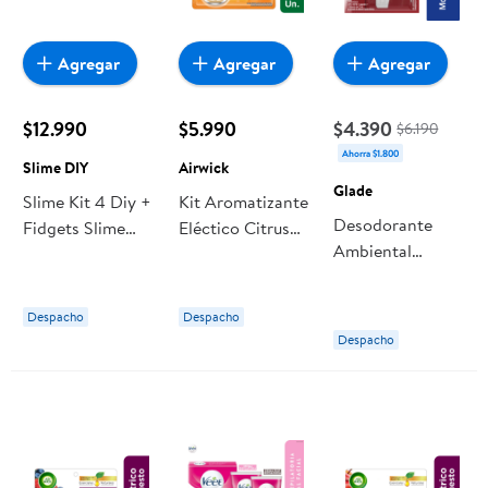
Agregar
Agregar
Agregar
$12.990
$5.990
$4.390
$6.190
Ahorra $1.800
Slime DIY
Airwick
Glade
Slime Kit 4 Diy +
Kit Aromatizante
Desodorante
Fidgets Slime
Eléctico Citrus
Ambiental
DIY
Aparato +
Eléctrico Kit
Regarga 20 ml
Aceite Natural
Airwick
Despacho
Despacho
Manzana Canela
Despacho
Blister 21 ml
Glade