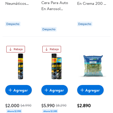
Cera Para Auto
Neumáticos
En Crema 200 g
En Aerosol
Spray Espuma
KIT
360cc 360 cc
360cc 360 cc
KIT
KIT
Despacho
Despacho
Despacho
Rebaja
Rebaja
Agregar
Agregar
Agregar
$2.000
$5.990
$2.890
$4.990
$8.290
Ahorra $2.990
Ahorra $2.300