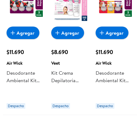
Agregar
Agregar
Agregar
$11.690
$8.690
$11.690
Air Wick
Veet
Air Wick
Desodorante
Kit Crema
Desodorante
Ambiental Kit
Depilatoria
Ambiental Kit
Repuesto
Facial +
Repuesto
Eléctrico Aceite
Hidratante 50 ml
Eléctrico Aceite
Country Berries
Veet
Manzana -
Despacho
Despacho
Despacho
Blister 3 Un Air
Canela - Vainilla
Wick
- Counrty Berries
Blister 3 Un Air
Wick