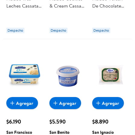
Leches Cassata 1
& Cream Cassata
De Chocolate
L San Francisco
1 L San Francisco
Cassata 1 L San
Francisco
Despacho
Despacho
Despacho
Agregar
Agregar
Agregar
$6.190
$5.590
$8.890
San Francisco
San Benito
San Ignacio