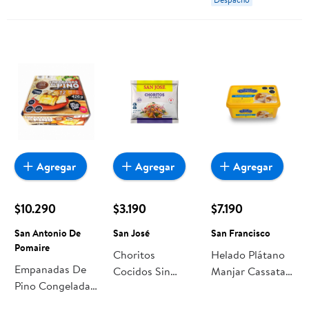
Agregar
Agregar
Agregar
$10.290
$3.190
$7.190
San Antonio De
San José
San Francisco
Pomaire
Choritos
Helado Plátano
Empanadas De
Cocidos Sin
Manjar Cassata 1
Pino Congeladas
Concha
L San Francisco
Mini 1 Un San
Congelados 250