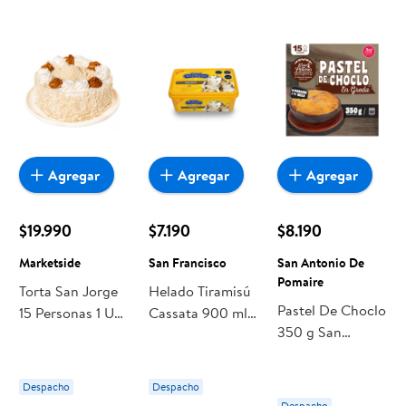
Agregar
Agregar
Agregar
$19.990
$7.190
$8.190
Marketside
San Francisco
San Antonio De
Pomaire
Torta San Jorge
Helado Tiramisú
Pastel De Choclo
15 Personas 1 Un
Cassata 900 ml
350 g San
Marketside
San Francisco
Antonio De
Pomaire
Despacho
Despacho
Despacho