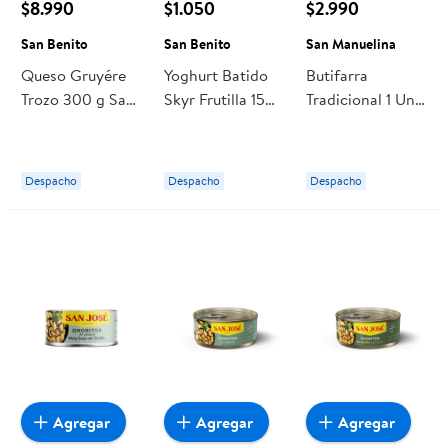
$8.990
$1.050
$2.990
San Benito
San Benito
San Manuelina
Queso Gruyére
Yoghurt Batido
Butifarra
Trozo 300 g San
Skyr Frutilla 150
Tradicional 1 Un
Benito
g San Benito
250 g San
Manuelina
Despacho
Despacho
Despacho
Agregar
Agregar
Agregar