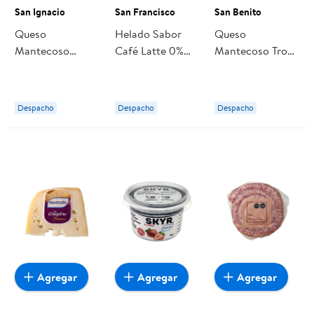
San Ignacio
San Francisco
San Benito
Queso
Helado Sabor
Queso
Mantecoso
Café Latte 0%
Mantecoso Trozo
Laminado 250 g
Azúcar Cassata 1
350 g San
San Ignacio
L San Francisco
Benito
Despacho
Despacho
Despacho
Agregar
Agregar
Agregar