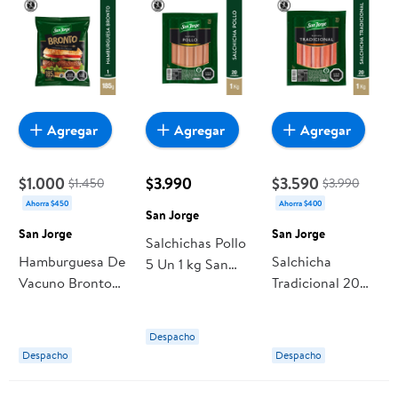
Agregar
Agregar
Agregar
$1.000
$3.990
$3.590
$1.450
$3.990
Ahorra $450
Ahorra $400
San Jorge
San Jorge
San Jorge
Salchichas Pollo
Hamburguesa De
Salchicha
5 Un 1 kg San
Vacuno Bronto
Tradicional 20
Jorge
185 g San Jorge
Un 20 U San
Jorge
Despacho
Despacho
Despacho