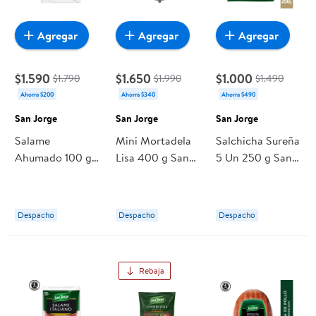
Agregar
Agregar
Agregar
$1.590
$1.650
$1.000
$1.790
$1.990
$1.490
Ahorra $200
Ahorra $340
Ahorra $490
San Jorge
San Jorge
San Jorge
Salame
Mini Mortadela
Salchicha Sureña
Ahumado 100 gr
Lisa 400 g San
5 Un 250 g San
San Jorge
Jorge
Jorge
Despacho
Despacho
Despacho
Rebaja