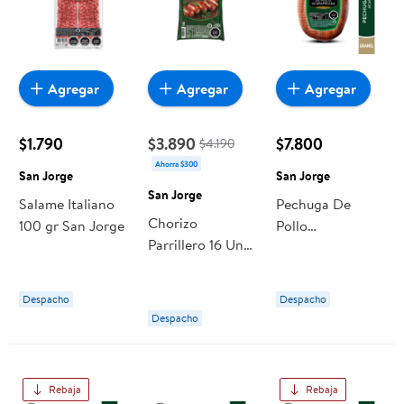
Agregar
Agregar
Agregar
$1.790
$3.890
$7.800
$4.190
Ahorra $300
San Jorge
San Jorge
San Jorge
Salame Italiano
Pechuga De
Chorizo
100 gr San Jorge
Pollo
Parrillero 16 Un
Acaramelado
800 g San Jorge
250 g San Jorge
Despacho
Despacho
Despacho
Rebaja
Rebaja