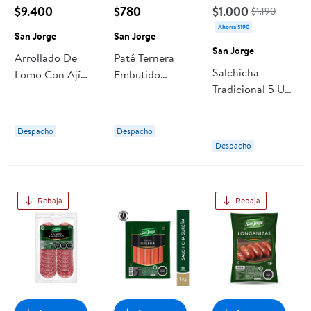
$9.400
$780
$1.000
$1.190
Ahorra $190
San Jorge
San Jorge
San Jorge
Arrollado De
Paté Ternera
Salchicha
Lomo Con Ají
Embutido
Tradicional 5 Un
Granel 250 g
Untable 125 g
250 g San Jorge
San Jorge
San Jorge
Despacho
Despacho
Despacho
Rebaja
Rebaja