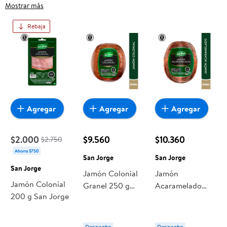
frutas frescas, carnes, pan o productos para el hogar, aquí lo
Mostrar más
encuentras todo a precios bajos. Compra online con
Rebaja
despacho a domicilio o retiro en tienda, y haz que esta
oportunidad sea realmente conveniente para ti y tu familia.
Agregar
Agregar
Agregar
$2.000
$9.560
$10.360
$2.750
Ahorra $750
San Jorge
San Jorge
San Jorge
Jamón Colonial
Jamón
Jamón Colonial
Granel 250 g
Acaramelado
200 g San Jorge
San Jorge
Granel 250 g
San Jorge
Despacho
Despacho