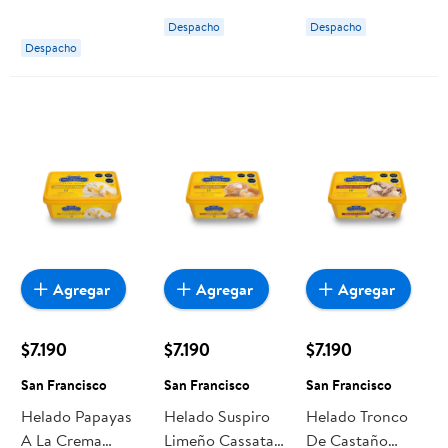
Antonio De
g San José
Despacho
Despacho
Pomaire
Despacho
Agregar
Agregar
Agregar
$7.190
$7.190
$7.190
San Francisco
San Francisco
San Francisco
Helado Papayas
Helado Suspiro
Helado Tronco
A La Crema
Limeño Cassata 1
De Castaño