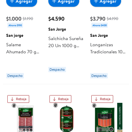
Agregar
Agregar
Agregar
$1.000
$4.590
$3.790
$1.190
$4.190
Ahorra $190
Ahorra $400
San Jorge
San jorge
San Jorge
Salchicha Sureña
Salame
Longanizas
20 Un 1000 g
Ahumado 70 g
Tradicionales 10
San Jorge
San jorge
Un 0,8 kg San
Jorge
Despacho
Despacho
Despacho
Rebaja
Rebaja
Rebaja