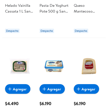
Helado Vainilla
Pasta De Yoghurt
Queso
Cassata 1 L San
Pote 500 g San
Mantecoso
Francisco
Benito
Laminado 500 g
San Ignacio
Despacho
Despacho
Despacho
Agregar
Agregar
Agregar
$4.490
$6.190
$6.190