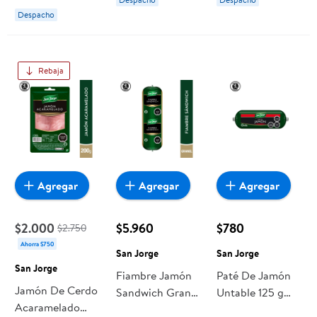
Despacho
Rebaja
Agregar
Agregar
Agregar
$2.000
$5.960
$780
$2.750
Ahorra $750
San Jorge
San Jorge
San Jorge
Fiambre Jamón
Paté De Jamón
Jamón De Cerdo
Sandwich Granel
Untable 125 g
Acaramelado
250 g San Jorge
San Jorge