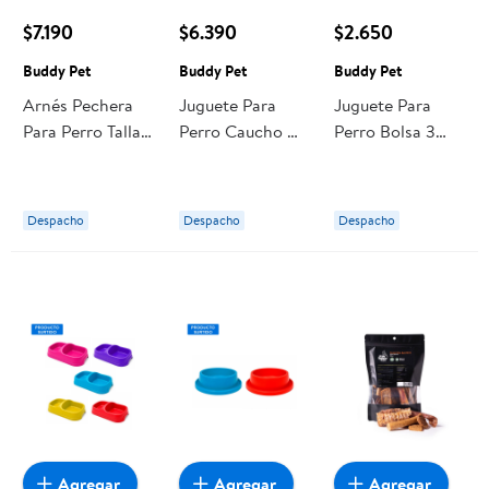
$7.190
$6.390
$2.650
Buddy Pet
Buddy Pet
Buddy Pet
Arnés Pechera
Juguete Para
Juguete Para
Para Perro Talla
Perro Caucho N1
Perro Bolsa 3
M 1 Un Buddy
1 Un Buddy Pet
Pelotas Tenis 1
Pet
Un Buddy Pet
Despacho
Despacho
Despacho
Agregar
Agregar
Agregar