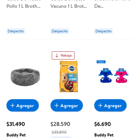
Pollo 1 L Broth
Vacuno 1 L Broth
De
Protein
Protein
Entrenamiento
70 g Goofy
Despacho
Despacho
Despacho
Rebaja
Agregar
Agregar
Agregar
$31.490
$28.590
$6.690
$33.890
Buddy Pet
Buddy Pet