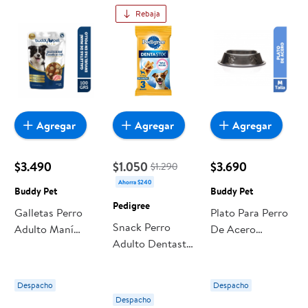
Rebaja
Agregar
Agregar
Agregar
$3.490
$1.050
$3.690
$1.290
Ahorra $240
Buddy Pet
Buddy Pet
Pedigree
Galletas Perro
Plato Para Perro
Snack Perro
Adulto Maní
De Acero
Adulto Dentastix
Envueltas En
Tamaño M 1 Un
Raza Pequeña
Pollo Bolsa 100 g
Buddy Pet
Bolsa 3 Un
Buddy Pet
Despacho
Despacho
Pedigree
Despacho