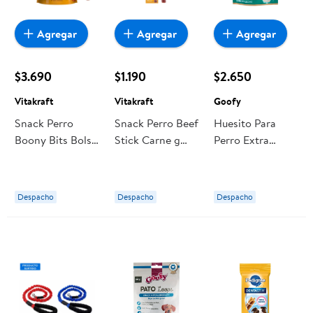
Agregar
Agregar
Agregar
$3.690
$1.190
$2.650
Vitakraft
Vitakraft
Goofy
Snack Perro
Snack Perro Beef
Huesito Para
Boony Bits Bolsa
Stick Carne g
Perro Extra
g Vitakraft
Vitakraft
Calcio 40 g
Goofy
Despacho
Despacho
Despacho