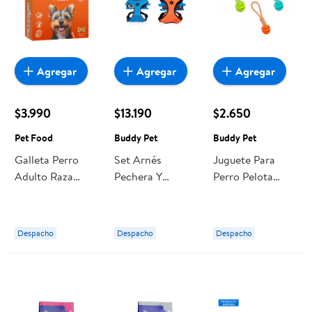
Agregar
Agregar
Agregar
$3.990
$13.190
$2.650
Pet Food
Buddy Pet
Buddy Pet
Galleta Perro
Set Arnés
Juguete Para
Adulto Raza
Pechera Y
Perro Pelota
Pequeña Pollo g
Correa Para
Tenis Cuerda 1
g Pet Food
Perro Talla M 1
Un Buddy Pet
Un Buddy Pet
Despacho
Despacho
Despacho