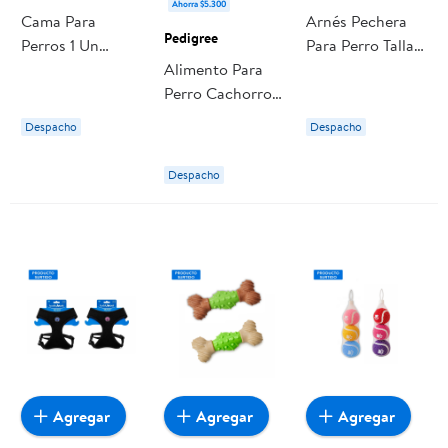
Ahorra $5.300
Cama Para
Arnés Pechera
Pedigree
Perros 1 Un
Para Perro Talla
Buddy Pet
Alimento Para
S 1 Un Buddy Pet
Perro Cachorro
Bolsa Carne 15
Despacho
Despacho
Kg Pedigree
Despacho
Agregar
Agregar
Agregar