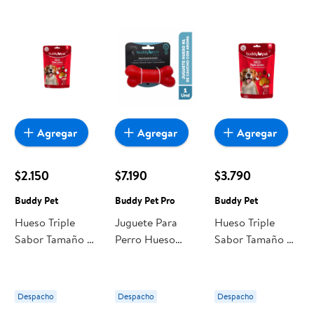
encuentras todo a precios bajos. Compra online con
despacho a domicilio o retiro en tienda, y haz que esta
oportunidad sea realmente conveniente para ti y tu familia.
Agregar
Agregar
Agregar
$2.150
$7.190
$3.790
Buddy Pet
Buddy Pet Pro
Buddy Pet
Hueso Triple
Juguete Para
Hueso Triple
Sabor Tamaño S
Perro Hueso
Sabor Tamaño M
1 Un Buddy Pet
Dental De
1 Un Buddy Pet
Caucho 1 Un
Buddy Pet Pro
Despacho
Despacho
Despacho