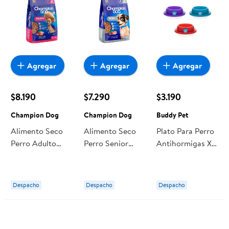
Agregar
Agregar
Agregar
$8.190
$7.290
$3.190
Champion Dog
Champion Dog
Buddy Pet
Alimento Seco
Alimento Seco
Plato Para Perro
Perro Adulto
Perro Senior
Antihormigas Xl
Raza Pequeña
Carne Bolsa 2,7
1 Un Buddy Pet
Carne Bolsa 3 Kg
kg Champion
Champion Dog
Dog
Despacho
Despacho
Despacho