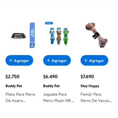
Agregar
Agregar
Agregar
$2.750
$6.490
$7.690
Buddy Pet
Buddy Pet
Stay Happy
Plato Para Perro
Juguete Para
Femúr Para
De Acero
Perro Plush N8 1
Perro De Vacuno
Tamaño S 1 Un
Un Buddy Pet
Gigante Bolsa 2
Buddy Pet
kg Stay Happy