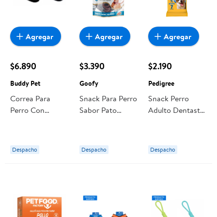
Agregar
Agregar
Agregar
$6.890
$3.390
$2.190
Buddy Pet
Goofy
Pedigree
Correa Para
Snack Para Perro
Snack Perro
Perro Con
Sabor Pato
Adulto Dentastix
Resorte 1 Un
Loops 60 g
Raza Mediana
Buddy Pet
Goofy
Bolsa 7 Un
Pedigree
Despacho
Despacho
Despacho