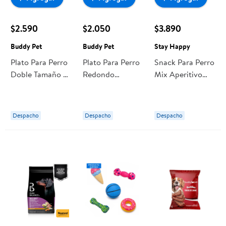
$2.590
$2.050
$3.890
Buddy Pet
Buddy Pet
Stay Happy
Plato Para Perro
Plato Para Perro
Snack Para Perro
Doble Tamaño M
Redondo
Mix Aperitivo
1 Un Buddy Pet
Tamaño L 1 Un
Bolsa 300 g Stay
Buddy Pet
Happy
Despacho
Despacho
Despacho