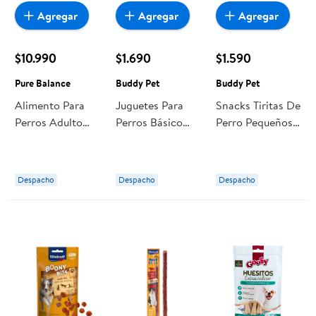
Agregar
Agregar
Agregar
$10.990
$1.690
$1.590
Pure Balance
Buddy Pet
Buddy Pet
Alimento Para
Juguetes Para
Snacks Tiritas De
Perros Adulto
Perros Básico
Perro Pequeños,
Seco Pollo Y
Vinilo 1 Un
Medianos Y
Arverjas 2 kg
Buddy Pet
Adultos Sabor
Pure Balance
Carne Bolsa 75 g
Despacho
Despacho
Despacho
Buddy Pet