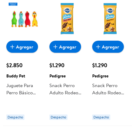
Agregar
Agregar
Agregar
$2.850
$1.290
$1.290
Buddy Pet
Pedigree
Pedigree
Juguete Para
Snack Perro
Snack Perro
Perro Básico
Adulto Rodeo
Adulto Rodeo
Látex 1 Un Buddy
Sabor Carne
Sabor Pollo
Pet
Bolsa 70 g
Bolsa 70 g
Pedigree
Pedigree
Despacho
Despacho
Despacho