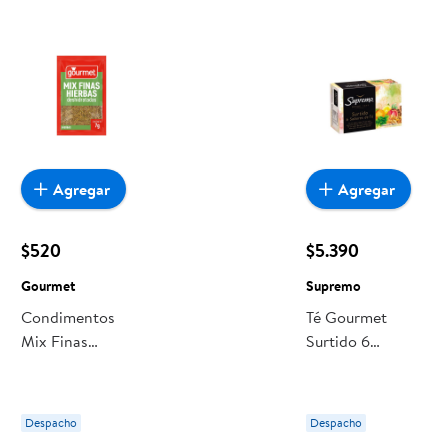
encuentras todo a precios bajos. Compra online con
despacho a domicilio o retiro en tienda, y haz que esta
oportunidad sea realmente conveniente para ti y tu familia.
Agregar
Agregar
$520
$5.390
Gourmet
Supremo
Condimentos
Té Gourmet
Mix Finas
Surtido 6
Hierbas 7 g
Sabores Caja 75
Gourmet
Un Supremo
Despacho
Despacho