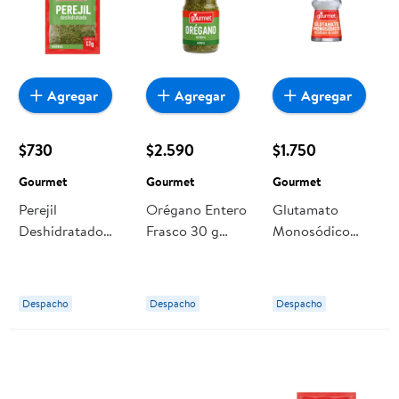
Agregar
Agregar
Agregar
$730
$2.590
$1.750
Gourmet
Gourmet
Gourmet
Perejil
Orégano Entero
Glutamato
Deshidratado
Frasco 30 g
Monosódico
Bolsa 12 g
Gourmet
Frasco 39 g
Gourmet
Gourmet
Despacho
Despacho
Despacho