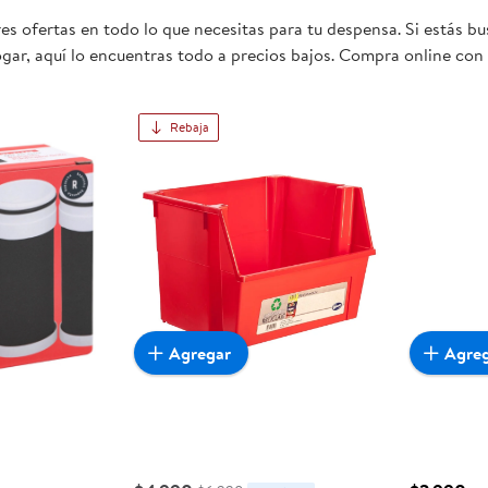
s ofertas en todo lo que necesitas para tu despensa. Si estás bu
gar, aquí lo encuentras todo a precios bajos. Compra online con 
mente conveniente para ti y tu familia.
Rebaja
Agregar
Agre