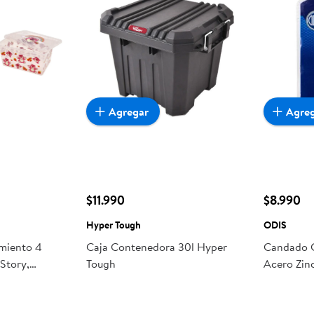
Agregar
Agre
$11.990
$8.990
Hyper Tough
ODIS
miento 4
Caja Contenedora 30l Hyper
Candado 
 Story,
Tough
Acero Zi
Candado L