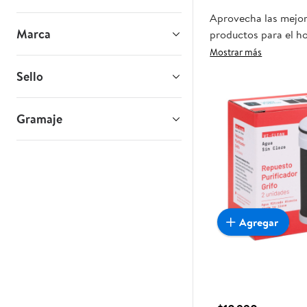
Aprovecha las mejore
Marca
productos para el ho
oportunidad sea real
Mostrar más
Sello
Gramaje
Agregar