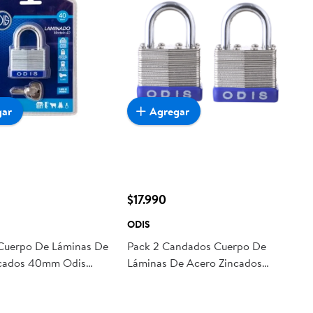
gar
Agregar
$17.990
ODIS
Cuerpo De Láminas De
Pack 2 Candados Cuerpo De
ncados 40mm Odis
Láminas De Acero Zincados
aminado Plata
50mm Odis Plata Candado
Laminado