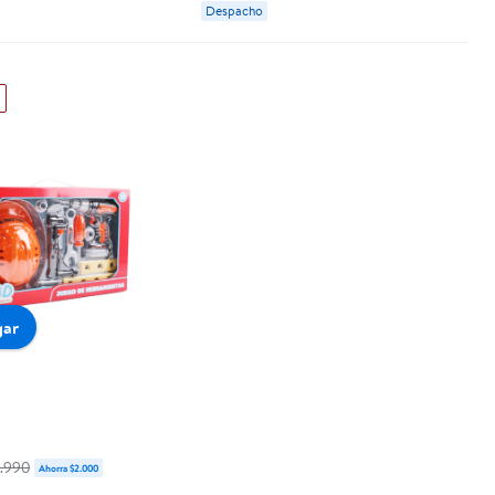
Despacho
gar
.990
Ahorra $2.000