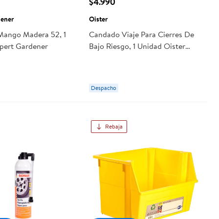
$4.990
dener
Oister
Mango Madera 52, 1
Candado Viaje Para Cierres De
pert Gardener
Bajo Riesgo, 1 Unidad Oister
Can0000139
Despacho
Rebaja