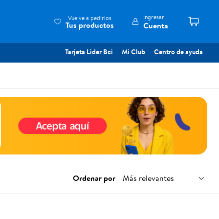
Ingresar
Vuelve a pedirlos
Tus productos
Cuenta
Tarjeta Lider Bci
Mi Club
Centro de ayuda
Ordenar por
|
Más relevantes