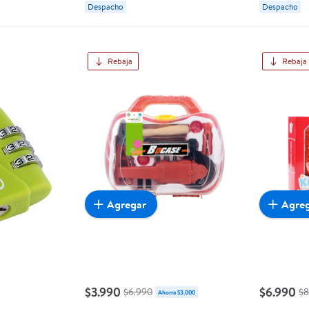
Despacho
Despacho
Rebaja
Rebaja
Agregar
Agre
$3.990
$6.990
$6.990
$8
Ahorra $3.000