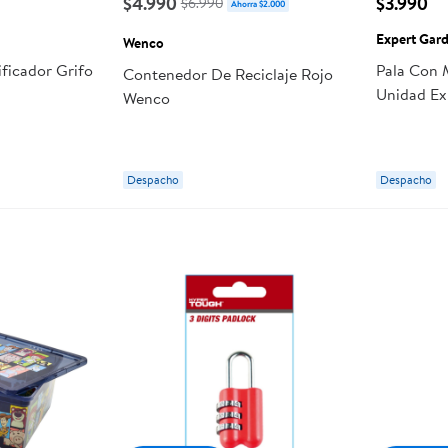
$4.990
$3.990
$6.990
Ahorra $2.000
Expert Gar
Wenco
ficador Grifo
Pala Con 
Contenedor De Reciclaje Rojo
Unidad Ex
Wenco
Despacho
Despacho