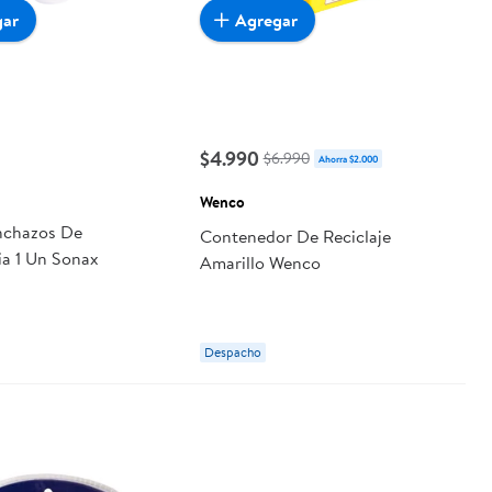
gar
Agregar
$4.990
$6.990
Ahorra $2.000
Wenco
nchazos De
Contenedor De Reciclaje
a 1 Un Sonax
Amarillo Wenco
Despacho