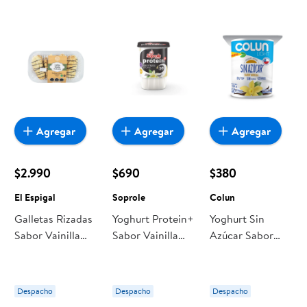
Agregar
Agregar
Agregar
$2.990
$690
$380
El Espigal
Soprole
Colun
Galletas Rizadas
Yoghurt Protein+
Yoghurt Sin
Sabor Vainilla
Sabor Vainilla
Azúcar Sabor
Con Chocolate
155 gr Soprole
Vainilla 120 g
Bandeja 120 g El
Colun
Espigal
Despacho
Despacho
Despacho