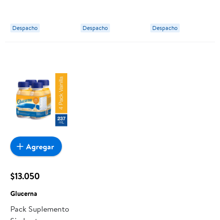
Bolsa. 1 Kg
Sabor Vainilla
Danone
Pote 140 g
Despacho
Despacho
Despacho
Nestlé
Agregar
$13.050
Glucerna
Pack Suplemento