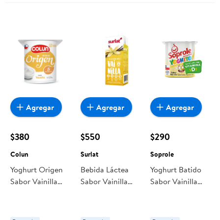
Agregar
Agregar
Agregar
$380
$550
$290
Colun
Surlat
Soprole
Yoghurt Origen
Bebida Láctea
Yoghurt Batido
Sabor Vainilla
Sabor Vainilla
Sabor Vainilla
Pote 120 g Colun
200 ml Surlat
120 g Soprole