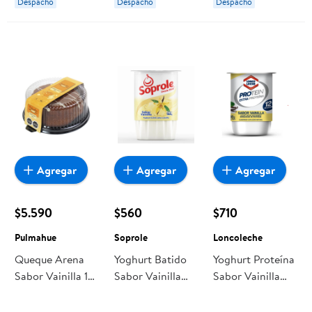
Despacho
Despacho
Despacho
Agregar
Agregar
Agregar
$5.590
$560
$710
Pulmahue
Soprole
Loncoleche
Queque Arena
Yoghurt Batido
Yoghurt Proteína
Sabor Vainilla 1
Sabor Vainilla
Sabor Vainilla
Un Pulmahue
Pote 165 g
Pote 140 g
Soprole
Loncoleche