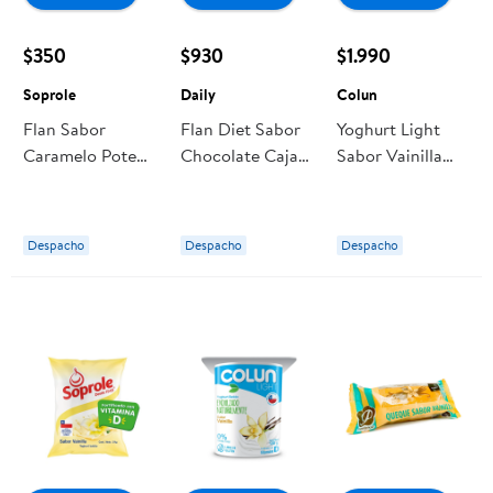
$350
$930
$1.990
Soprole
Daily
Colun
Flan Sabor
Flan Diet Sabor
Yoghurt Light
Caramelo Pote
Chocolate Caja
Sabor Vainilla
110 g Soprole
20 GR Daily
Bolsa 900 ml
Colun
Despacho
Despacho
Despacho