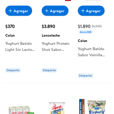
Agregar
Agregar
Agregar
$370
$3.890
$1.890
$1.990
Ahorra $100
Colun
Loncoleche
Colun
Yoghurt Batido
Yoghurt Protein
Yoghurt Batido
Light Sin Lactosa
Shot Sabor
Sabor Vainilla
Sabor Vainilla
Vainilla (6 Un)
Bolsa 1 Kg Colun
Pote 120 g Colun
Pack 6 Un
Loncoleche
Despacho
Despacho
Despacho