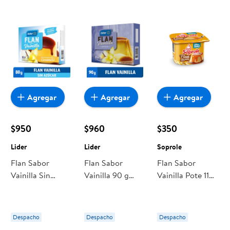
encuentras todo a precios bajos. Compra online con
despacho a domicilio o retiro en tienda, y haz que esta
oportunidad sea realmente conveniente para ti y tu familia.
Agregar
Agregar
Agregar
$950
$960
$350
Lider
Lider
Soprole
Flan Sabor
Flan Sabor
Flan Sabor
Vainilla Sin
Vainilla 90 g
Vainilla Pote 110
Azúcar Añadida
Lider
g Soprole
80 g Lider
Despacho
Despacho
Despacho