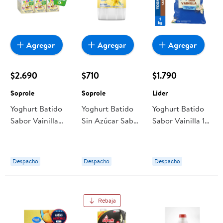
Agregar
Agregar
Agregar
$2.690
$710
$1.790
Soprole
Soprole
Lider
Yoghurt Batido
Yoghurt Batido
Yoghurt Batido
Sabor Vainilla
Sin Azúcar Sabor
Sabor Vainilla 1
Pack 6 Caja 690
Vainilla Pote 155
kg Lider
gr Soprole
gr Soprole
Despacho
Despacho
Despacho
Rebaja