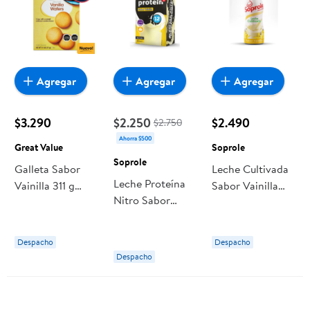
Agregar
Agregar
Agregar
$3.290
$2.250
$2.490
$2.750
Ahorra $500
Great Value
Soprole
Soprole
Galleta Sabor
Leche Cultivada
Leche Proteína
Vainilla 311 g
Sabor Vainilla
Nitro Sabor
Great Value
Botella 1 L
Vainilla 1 L
Soprole
Soprole
Despacho
Despacho
Despacho