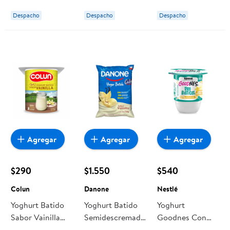
Despacho
Despacho
Despacho
Agregar
Agregar
Agregar
$290
$1.550
$540
Colun
Danone
Nestlé
Yoghurt Batido
Yoghurt Batido
Yoghurt
Sabor Vainilla
Semidescremado
Goodnes Con
Pote 125 g Colun
Sabor Vainilla
Probióticos