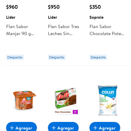
$960
$950
$350
Lider
Lider
Soprole
Flan Sabor
Flan Sabor Tres
Flan Sabor
Manjar 90 g
Leches Sin
Chocolate Pote
Lider
Azúcar Añadida
110 g Soprole
80 g Lider
Despacho
Despacho
Despacho
Agregar
Agregar
Agregar