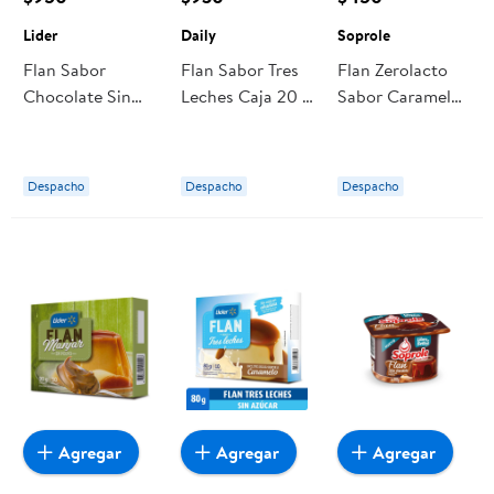
Lider
Daily
Soprole
Flan Sabor
Flan Sabor Tres
Flan Zerolacto
Chocolate Sin
Leches Caja 20 g
Sabor Caramelo
Azúcar Añadida
Daily
Pote 110 g
90 g Lider
Soprole
Despacho
Despacho
Despacho
Agregar
Agregar
Agregar