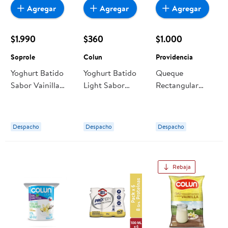
Agregar
Agregar
Agregar
$1.990
$360
$1.000
Soprole
Colun
Providencia
Yoghurt Batido
Yoghurt Batido
Queque
Sabor Vainilla
Light Sabor
Rectangular
Bolsa 1 kg
Vainilla Pote 120
Sabor Vainilla 1
Soprole
g Colun
Un 200 g
Providencia
Despacho
Despacho
Despacho
Rebaja