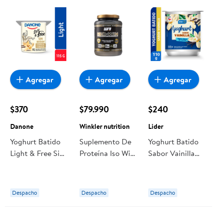
Agregar
Agregar
Agregar
$370
$79.990
$240
Danone
Winkler nutrition
Lider
Yoghurt Batido
Suplemento De
Yoghurt Batido
Light & Free Sin
Proteína Iso Win
Sabor Vainilla
Azúcar Sabor
Sabor Vainilla 1
Pote 110 g Lider
Vainilla Pote 115
kg Winkler
g Danone
nutrition
Despacho
Despacho
Despacho